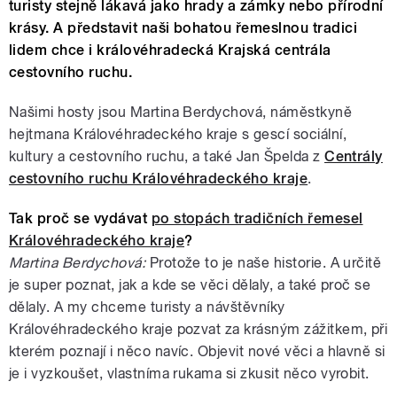
turisty stejně lákavá jako hrady a zámky nebo přírodní
krásy. A představit naši bohatou řemeslnou tradici
lidem chce i královéhradecká Krajská centrála
cestovního ruchu.
Našimi hosty jsou Martina Berdychová, náměstkyně
hejtmana Královéhradeckého kraje s gescí sociální,
kultury a cestovního ruchu, a také Jan Špelda z
Centrály
cestovního ruchu Královéhradeckého kraje
.
Tak proč se vydávat
po stopách tradičních řemesel
Královéhradeckého kraje
?
Martina Berdychová:
Protože to je naše historie. A určitě
je super poznat, jak a kde se věci dělaly, a také proč se
dělaly. A my chceme turisty a návštěvníky
Královéhradeckého kraje pozvat za krásným zážitkem, při
kterém poznají i něco navíc. Objevit nové věci a hlavně si
je i vyzkoušet, vlastníma rukama si zkusit něco vyrobit.