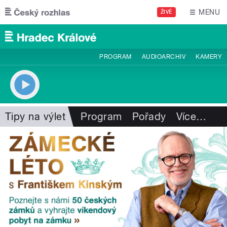
Přejít k hlavnímu obsahu
MENU
ŽIVĚ
PROGRAM
AUDIOARCHIV
KAMERY
Tipy na výlet
Program
Pořady
Více
…