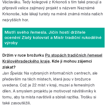
Václaváku. Tedy kolegové z Krkonoš s tím také pracují a
připravili velice zajímavý projekt s názvem Neznámé
Krkonoše, kde lákají turisty na méně známá místa našich
nejvyšších hor.
Mistři svého řemesla. Jičín hostí držitele
ocenění Zlatý kolovrat a Mistr tradiční rukodělné
výroby
Držím v ruce brožurku
Po stopách tradičních řemesel
Královéhradeckého kraje
. Kde ji mohou zájemci
získat?
Jan Špelda:
Na vybraných informačních centrech, ale
především na těch místech, která jsou v brožurce
uvedena. Což je 22 míst v kraji, muzeí a řemeslných
dílen. A smyslem projektu je motivovat návštěvníky k
tomu, aby ta místa navštívili a sbírali razítka. Trošku si
také zasoutěžili.