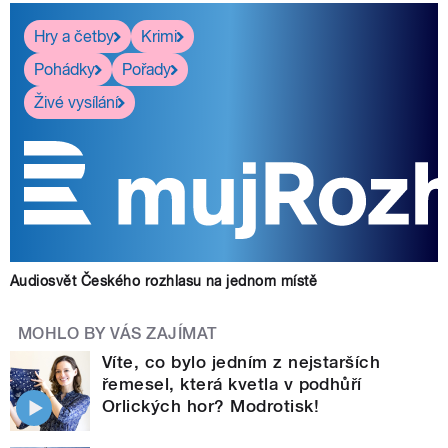
Hry a četby
Krimi
Pohádky
Pořady
Živé vysílání
Audiosvět Českého rozhlasu na jednom místě
MOHLO BY VÁS ZAJÍMAT
Víte, co bylo jedním z nejstarších
řemesel, která kvetla v podhůří
Orlických hor? Modrotisk!