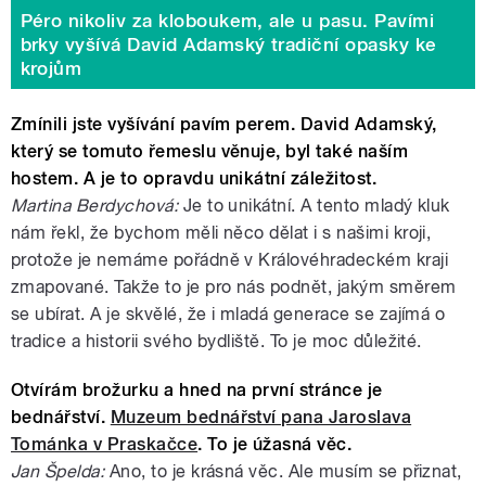
Péro nikoliv za kloboukem, ale u pasu. Pavími
brky vyšívá David Adamský tradiční opasky ke
krojům
Zmínili jste vyšívání pavím perem. David Adamský,
který se tomuto řemeslu věnuje, byl také naším
hostem. A je to opravdu unikátní záležitost.
Martina Berdychová:
Je to unikátní. A tento mladý kluk
nám řekl, že bychom měli něco dělat i s našimi kroji,
protože je nemáme pořádně v Královéhradeckém kraji
zmapované. Takže to je pro nás podnět, jakým směrem
se ubírat. A je skvělé, že i mladá generace se zajímá o
tradice a historii svého bydliště. To je moc důležité.
Otvírám brožurku a hned na první stránce je
bednářství.
Muzeum bednářství pana Jaroslava
Tománka v Praskačce
. To je úžasná věc.
Jan Špelda:
Ano, to je krásná věc. Ale musím se přiznat,