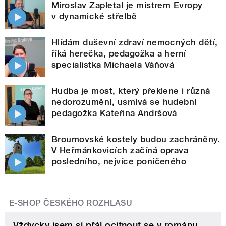
Miroslav Zapletal je mistrem Evropy
v dynamické střelbě
Hlídám duševní zdraví nemocných dětí,
říká herečka, pedagožka a herní
specialistka Michaela Váňová
Hudba je most, který překlene i různá
nedorozumění, usmívá se hudební
pedagožka Kateřina Andršová
Broumovské kostely budou zachráněny.
V Heřmánkovicích začíná oprava
posledního, nejvíce poničeného
E-SHOP ČESKÉHO ROZHLASU
Vždycky jsem si přál ocitnout se v románu