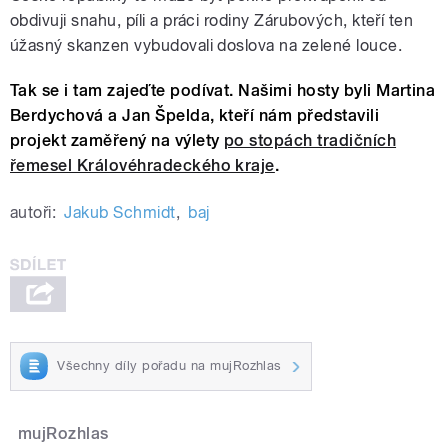
obdivuji snahu, píli a práci rodiny Zárubových, kteří ten
úžasný skanzen vybudovali doslova na zelené louce.
Tak se i tam zajeďte podívat. Našimi hosty byli Martina
Berdychová a Jan Špelda, kteří nám představili
projekt zaměřený na výlety
po stopách tradičních
řemesel Královéhradeckého kraje
.
autoři:
Jakub Schmidt
,
baj
Všechny díly pořadu na mujRozhlas
mujRozhlas