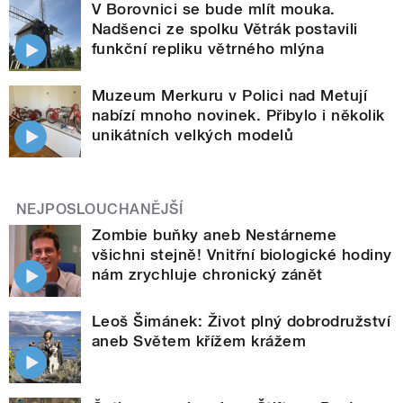
V Borovnici se bude mlít mouka.
Nadšenci ze spolku Větrák postavili
funkční repliku větrného mlýna
Muzeum Merkuru v Polici nad Metují
nabízí mnoho novinek. Přibylo i několik
unikátních velkých modelů
NEJPOSLOUCHANĚJŠÍ
Zombie buňky aneb Nestárneme
všichni stejně! Vnitřní biologické hodiny
nám zrychluje chronický zánět
Leoš Šimánek: Život plný dobrodružství
aneb Světem křížem krážem