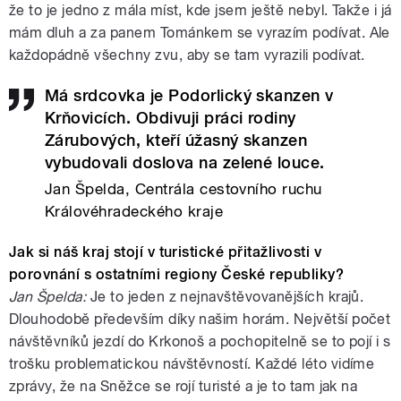
že to je jedno z mála míst, kde jsem ještě nebyl. Takže i já
mám dluh a za panem Tománkem se vyrazím podívat. Ale
každopádně všechny zvu, aby se tam vyrazili podívat.
Má srdcovka je Podorlický skanzen v
Krňovicích. Obdivuji práci rodiny
Zárubových, kteří úžasný skanzen
vybudovali doslova na zelené louce.
Jan Špelda, Centrála cestovního ruchu
Královéhradeckého kraje
Jak si náš kraj stojí v turistické přitažlivosti v
porovnání s ostatními regiony České republiky?
Jan Špelda:
Je to jeden z nejnavštěvovanějších krajů.
Dlouhodobě především díky našim horám. Největší počet
návštěvníků jezdí do Krkonoš a pochopitelně se to pojí i s
trošku problematickou návštěvností. Každé léto vidíme
zprávy, že na Sněžce se rojí turisté a je to tam jak na