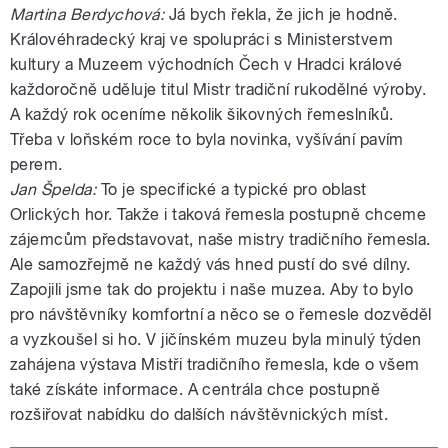
Martina Berdychová:
Já bych řekla, že jich je hodně.
Královéhradecký kraj ve spolupráci s Ministerstvem
kultury a Muzeem východních Čech v Hradci králové
každoročně uděluje titul Mistr tradiční rukodělné výroby.
A každý rok oceníme několik šikovných řemeslníků.
Třeba v loňském roce to byla novinka, vyšívání pavím
perem.
Jan Špelda:
To je specifické a typické pro oblast
Orlických hor. Takže i taková řemesla postupně chceme
zájemcům představovat, naše mistry tradičního řemesla.
Ale samozřejmě ne každý vás hned pustí do své dílny.
Zapojili jsme tak do projektu i naše muzea. Aby to bylo
pro návštěvníky komfortní a něco se o řemesle dozvěděl
a vyzkoušel si ho. V jičínském muzeu byla minulý týden
zahájena výstava Mistři tradičního řemesla, kde o všem
také získáte informace. A centrála chce postupně
rozšiřovat nabídku do dalších návštěvnických míst.