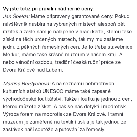
Vy jste totiž připravili i nádherné ceny.
Jan Špelda:
Máme připraveny garantované ceny. Pokud
návštěvník nasbírá na vybraných místech alespoň pět
razítek a zašle nám je nalepené v hrací kartě, kterou také
získá na těch určených místech, tak my mu zašleme
jednu z pěkných řemeslných cen. Je to třeba stavebnice
Merkur, máme také krásné muzeum v našem kraji. A
nebo vánoční ozdobu, tradiční česká ruční práce ze
Dvora Králové nad Labem.
Martina Berdychová:
A na seznamu nehmotných
kulturních statků UNESCO máme také zapsané
východočeské loutkářství. Takže i loutka je jednou z cen,
kterou můžete získat. A pak se nás dotýká i modrotisk.
Výroba forem na modrotisk ze Dvora Králové. I tamní
muzeum je zaměřené na textilní tisk a je tak jednou ze
zastávek naší soutěže a putování za řemesly.