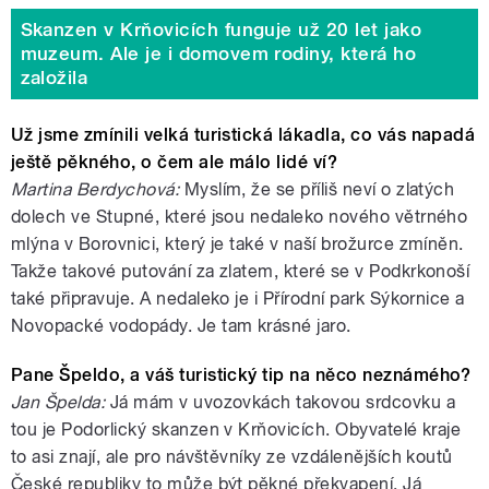
Skanzen v Krňovicích funguje už 20 let jako
muzeum. Ale je i domovem rodiny, která ho
založila
Už jsme zmínili velká turistická lákadla, co vás napadá
ještě pěkného, o čem ale málo lidé ví?
Martina Berdychová:
Myslím, že se příliš neví o zlatých
dolech ve Stupné, které jsou nedaleko nového větrného
mlýna v Borovnici, který je také v naší brožurce zmíněn.
Takže takové putování za zlatem, které se v Podkrkonoší
také připravuje. A nedaleko je i Přírodní park Sýkornice a
Novopacké vodopády. Je tam krásné jaro.
Pane Špeldo, a váš turistický tip na něco neznámého?
Jan Špelda:
Já mám v uvozovkách takovou srdcovku a
tou je Podorlický skanzen v Krňovicích. Obyvatelé kraje
to asi znají, ale pro návštěvníky ze vzdálenějších koutů
České republiky to může být pěkné překvapení. Já