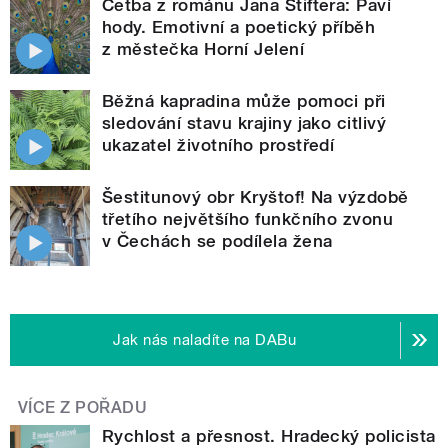
Četba z románu Jana Štiftera: Paví
hody. Emotivní a poetický příběh
z městečka Horní Jelení
Běžná kapradina může pomoci při
sledování stavu krajiny jako citlivý
ukazatel životního prostředí
Šestitunový obr Kryštof! Na výzdobě
třetího největšího funkčního zvonu
v Čechách se podílela žena
Jak nás naladíte na DABu
VÍCE Z POŘADU
Rychlost a přesnost. Hradecký policista