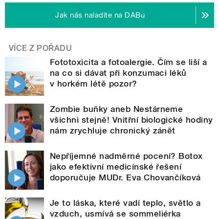
Jak nás naladíte na DABu
VÍCE Z POŘADU
Fototoxicita a fotoalergie. Čím se liší a
na co si dávat při konzumaci léků
v horkém létě pozor?
Zombie buňky aneb Nestárneme
všichni stejně! Vnitřní biologické hodiny
nám zrychluje chronický zánět
Nepříjemné nadměrné pocení? Botox
jako efektivní medicínské řešení
doporučuje MUDr. Eva Chovančíková
Je to láska, které vadí teplo, světlo a
vzduch, usmívá se sommeliérka