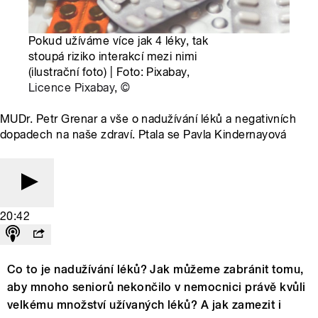
Pokud užíváme více jak 4 léky, tak
stoupá riziko interakcí mezi nimi
(ilustrační foto) | Foto: Pixabay,
Licence Pixabay
,
©
MUDr. Petr Grenar a vše o nadužívání léků a negativních
dopadech na naše zdraví. Ptala se Pavla Kindernayová
20:42
Co to je nadužívání léků? Jak můžeme zabránit tomu,
aby mnoho seniorů nekončilo v nemocnici právě kvůli
velkému množství užívaných léků? A jak zamezit i