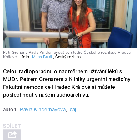
Petr Grenar a Pavla Kindernayová ve studiu Českého rozhlasu Hradec
Králové
|
foto:
Milan Baják
,
Český rozhlas
Celou radioporadnu o nadměrném užívání léků s
MUDr. Petrem Grenarem z Kliniky urgentní medicíny
Fakultní nemocnice Hradec Králové si můžete
poslechnout v našem audioarchivu.
autoři:
Pavla Kindernayová
,
baj