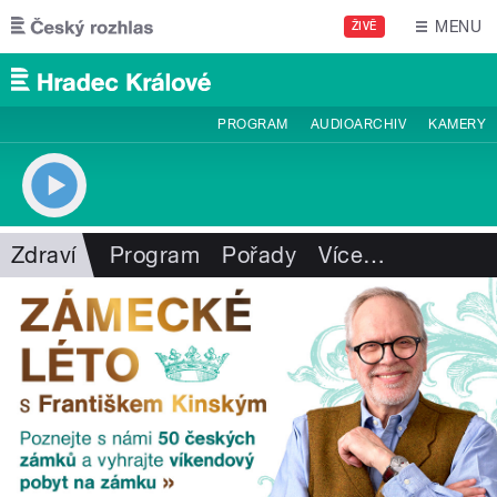
Přejít k hlavnímu obsahu
MENU
ŽIVĚ
PROGRAM
AUDIOARCHIV
KAMERY
Zdraví
Program
Pořady
Více
…