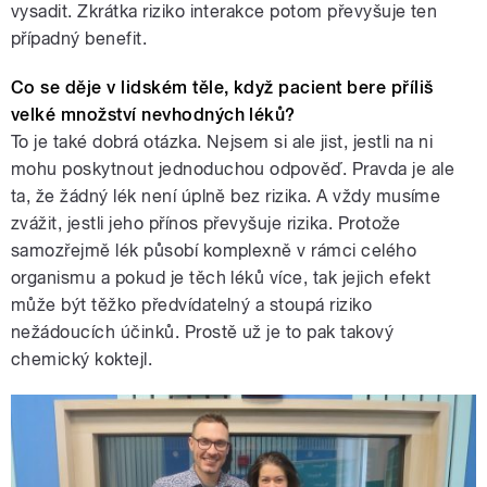
vysadit. Zkrátka riziko interakce potom převyšuje ten
případný benefit.
Co se děje v lidském těle, když pacient bere příliš
velké množství nevhodných léků?
To je také dobrá otázka. Nejsem si ale jist, jestli na ni
mohu poskytnout jednoduchou odpověď. Pravda je ale
ta, že žádný lék není úplně bez rizika. A vždy musíme
zvážit, jestli jeho přínos převyšuje rizika. Protože
samozřejmě lék působí komplexně v rámci celého
organismu a pokud je těch léků více, tak jejich efekt
může být těžko předvídatelný a stoupá riziko
nežádoucích účinků. Prostě už je to pak takový
chemický koktejl.