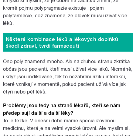
smyslu si myslím, že je dobré na začátku zmínit, že
kromě pojmu polypragmazie existuje i pojem
polyfarmacie, což znamená, že člověk musí užívat více
léků.
Některé kombinace léků a lékových doplňků
škodí zdraví, tvrdí farmaceuti
Ono poly znamená mnoho. Ale na druhou stranu zkrátka
občas jsou pacienti, kteří musí užívat více léků. Nicméně,
i když jsou indikované, tak to nezabrání riziku interakcí,
které vznikají v momentě, pokud pacient užívá více jak
čtyři nebo pět léků.
Problémy jsou tedy na straně lékařů, kteří se nám
předepisují další a další léky?
To je těžké. V dnešní době máme specializovanou
medicínu, která je na velmi vysoké úrovni. Ale myslím si,
že nejde dávat jednotlivým specialistům za vinu, když se