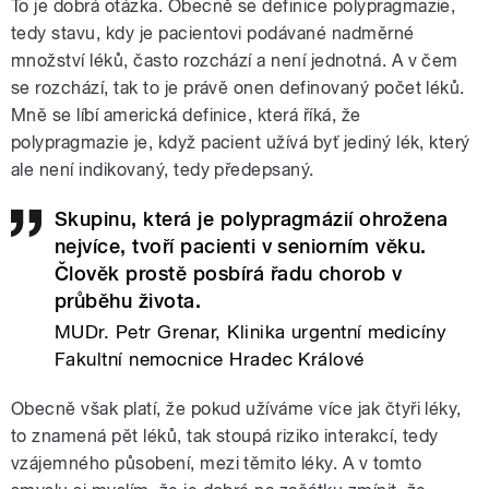
To je dobrá otázka. Obecně se definice polypragmazie,
tedy stavu, kdy je pacientovi podávané nadměrné
množství léků, často rozchází a není jednotná. A v čem
se rozchází, tak to je právě onen definovaný počet léků.
Mně se líbí americká definice, která říká, že
polypragmazie je, když pacient užívá byť jediný lék, který
ale není indikovaný, tedy předepsaný.
Skupinu, která je polypragmázií ohrožena
nejvíce, tvoří pacienti v seniorním věku.
Člověk prostě posbírá řadu chorob v
průběhu života.
MUDr. Petr Grenar, Klinika urgentní medicíny
Fakultní nemocnice Hradec Králové
Obecně však platí, že pokud užíváme více jak čtyři léky,
to znamená pět léků, tak stoupá riziko interakcí, tedy
vzájemného působení, mezi těmito léky. A v tomto