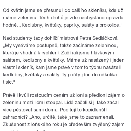
Od květin jsme se přesunuli do dalšího skleníku, kde už
máme zeleninu. Těch druhů je zde nachystáno opravdu
hodně. „Kedlubny, květáky, papriky, saláty a brokolice.
“
Nad studenty tady dohlíží mistrová Petra Sedláčková.
„My vyséváme postupně, takže začínáme zeleninou,
která je vhodná k rychlení. Začínali jsme hlávkovým
salátem, kedlubny a květáky. Máme už nasázený i jeden
vlastní skleník, kam jsme právě v tomto týdnu nasázeli
kedlubny, květáky a saláty. Ty počty jdou do několika
tisíc.
“
Právě i kvůli rostoucím cenám už loni a předloni zájem o
zeleninu mezi lidmi stoupal. Lidé začali si ji také začali
více pěstovat sami doma. Pociťují to kopidlenští
zahradníci? „Ano, určitě, také jsme to zaznamenali.
Zkušenost z loňského roku je především zvýšený zájem