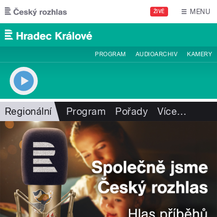
Přejít k hlavnímu obsahu
MENU
ŽIVĚ
PROGRAM
AUDIOARCHIV
KAMERY
Regionální
Program
Pořady
Více
…