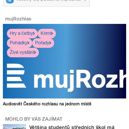
mujRozhlas
Hry a četby
Krimi
Pohádky
Pořady
Živé vysílání
Audiosvět Českého rozhlasu na jednom místě
MOHLO BY VÁS ZAJÍMAT
Většina studentů středních škol má