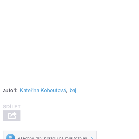
autoři:
Kateřina Kohoutová
,
baj
Všechny díly pořadu na mujRozhlas