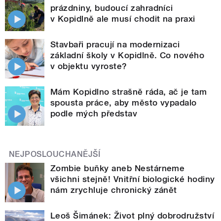
prázdniny, budoucí zahradníci
v Kopidlně ale musí chodit na praxi
Stavbaři pracují na modernizaci
základní školy v Kopidlně. Co nového
v objektu vyroste?
Mám Kopidlno strašně ráda, ač je tam
spousta práce, aby město vypadalo
podle mých představ
NEJPOSLOUCHANĚJŠÍ
Zombie buňky aneb Nestárneme
všichni stejně! Vnitřní biologické hodiny
nám zrychluje chronický zánět
Leoš Šimánek: Život plný dobrodružství