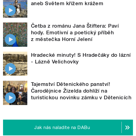
aneb Světem křížem krážem
Četba z románu Jana Štiftera: Paví
hody. Emotivní a poetický příběh
z městečka Horní Jelení
Hradecké minuty! S Hradečáky do lázní
- Lázně Velichovky
Tajemství Dětenického panství!
Čarodějnice Žizelda dohlíží na
turistickou novinku zámku v Dětenicích
Jak nás naladíte na DABu