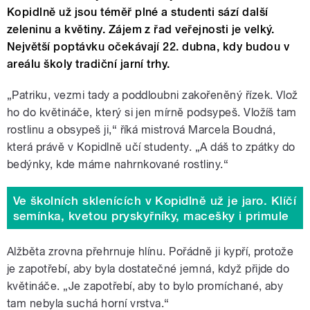
Kopidlně už jsou téměř plné a studenti sází další
zeleninu a květiny. Zájem z řad veřejnosti je velký.
Největší poptávku očekávají 22. dubna, kdy budou v
areálu školy tradiční jarní trhy.
„Patriku, vezmi tady a poddloubni zakořeněný řízek. Vlož
ho do květináče, který si jen mírně podsypeš. Vložíš tam
rostlinu a obsypeš ji,“ říká mistrová Marcela Boudná,
která právě v Kopidlně učí studenty. „A dáš to zpátky do
bedýnky, kde máme nahrnkované rostliny.
“
Ve školních sklenících v Kopidlně už je jaro. Klíčí
semínka, kvetou pryskyřníky, macešky i primule
Alžběta zrovna přehrnuje hlínu. Pořádně ji kypří, protože
je zapotřebí, aby byla dostatečné jemná, když přijde do
květináče. „Je zapotřebí, aby to bylo promíchané, aby
tam nebyla suchá horní vrstva.
“