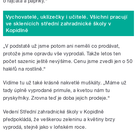
o rajčata a papriky.
“
Vychovatelé, uklízečky i učitelé. Všichni pracují
ve sklenících střední zahradnické školy v
Kopidlně
„V podstatě už jsme potom ani neměli co prodávat,
protože jsme opravdu vše vyprodali. Takže letos ten
počet sazenic ještě nevýšíme. Cenu jsme zvedli jen o 50
haléřů na rostlině.
“
Vidíme tu už také krásně nakvetlé muškáty. „Máme už
tady úplně vyprodané primule, a kvetou nám tu
pryskyřníky. Zrovna teď je doba jejich prodeje.
“
Vedení Střední zahradnické školy v Kopidlně
předpokládá, že veškerou zeleninu a květiny brzy
vyprodá, stejně jako v loňském roce.