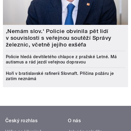
‚Nemám slov.‘ Policie obvinila pět lidí
v souvislosti s veřejnou soutěží Správy
železnic, včetně jejího exšéfa
Policie hledá devítiletého chlapce z pražské Letné. Má
autismus a rád jezdí veřejnou dopravou
Hoří v bratislavské rafinerii Slovnaft. Příčina požáru je
zatím neznámá
Český rozhlas
O nás