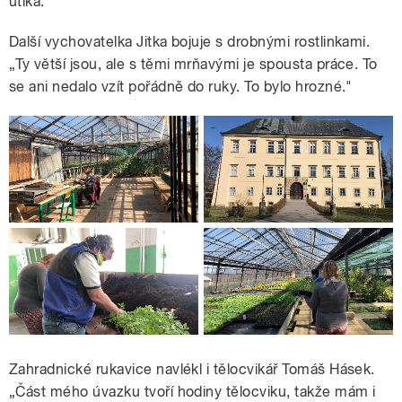
utíká."
Další vychovatelka Jitka bojuje s drobnými rostlinkami.
„Ty větší jsou, ale s těmi mrňavými je spousta práce. To
se ani nedalo vzít pořádně do ruky. To bylo hrozné."
Zahradnické rukavice navlékl i tělocvikář Tomáš Hásek.
„Část mého úvazku tvoří hodiny tělocviku, takže mám i