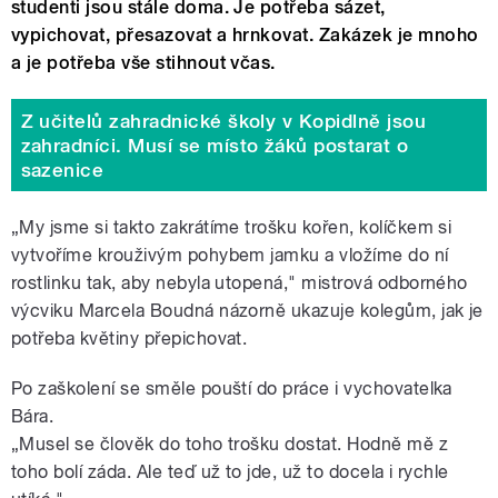
studenti jsou stále doma. Je potřeba sázet,
vypichovat, přesazovat a hrnkovat. Zakázek je mnoho
a je potřeba vše stihnout včas.
Z učitelů zahradnické školy v Kopidlně jsou
zahradníci. Musí se místo žáků postarat o
sazenice
„My jsme si takto zakrátíme trošku kořen, kolíčkem si
vytvoříme krouživým pohybem jamku a vložíme do ní
rostlinku tak, aby nebyla utopená," mistrová odborného
výcviku Marcela Boudná názorně ukazuje kolegům, jak je
potřeba květiny přepichovat.
Po zaškolení se směle pouští do práce i vychovatelka
Bára.
„Musel se člověk do toho trošku dostat. Hodně mě z
toho bolí záda. Ale teď už to jde, už to docela i rychle