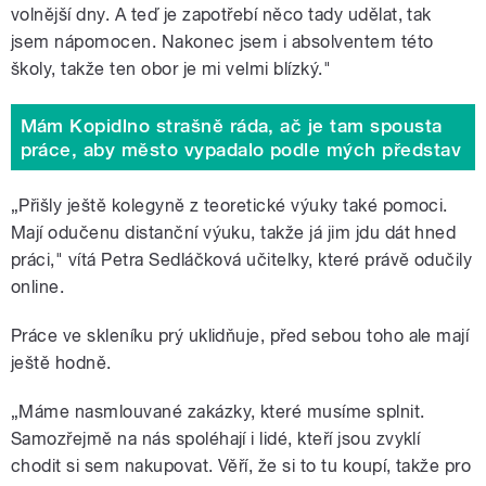
volnější dny. A teď je zapotřebí něco tady udělat, tak
jsem nápomocen. Nakonec jsem i absolventem této
školy, takže ten obor je mi velmi blízký."
Mám Kopidlno strašně ráda, ač je tam spousta
práce, aby město vypadalo podle mých představ
„Přišly ještě kolegyně z teoretické výuky také pomoci.
Mají odučenu distanční výuku, takže já jim jdu dát hned
práci," vítá Petra Sedláčková učitelky, které právě odučily
online.
Práce ve skleníku prý uklidňuje, před sebou toho ale mají
ještě hodně.
„Máme nasmlouvané zakázky, které musíme splnit.
Samozřejmě na nás spoléhají i lidé, kteří jsou zvyklí
chodit si sem nakupovat. Věří, že si to tu koupí, takže pro