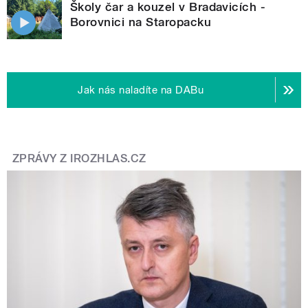
Školy čar a kouzel v Bradavicích -
Borovnici na Staropacku
Jak nás naladíte na DABu
ZPRÁVY Z IROZHLAS.CZ