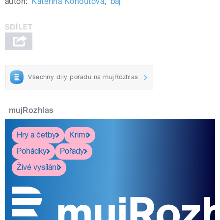
autoři:
Kateřina Kohoutová
,
baj
Všechny díly pořadu na mujRozhlas
mujRozhlas
Hry a četby
Krimi
Pohádky
Pořady
Živé vysílání