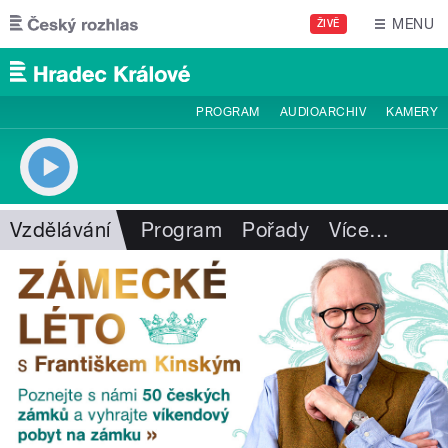
Přejít k hlavnímu obsahu
MENU
ŽIVĚ
PROGRAM
AUDIOARCHIV
KAMERY
Vzdělávání
Program
Pořady
Více
…