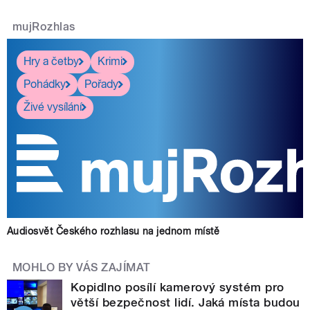
mujRozhlas
Hry a četby
Krimi
Pohádky
Pořady
Živé vysílání
Audiosvět Českého rozhlasu na jednom místě
MOHLO BY VÁS ZAJÍMAT
Kopidlno posílí kamerový systém pro
větší bezpečnost lidí. Jaká místa budou