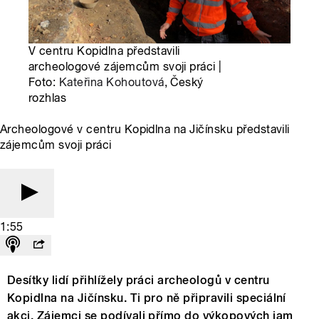
V centru Kopidlna představili
archeologové zájemcům svoji práci |
Foto:
Kateřina Kohoutová
, Český
rozhlas
Archeologové v centru Kopidlna na Jičínsku představili
zájemcům svoji práci
1:55
Desítky lidí přihlížely práci archeologů v centru
Kopidlna na Jičínsku. Ti pro ně připravili speciální
akci. Zájemci se podívali přímo do výkopových jam