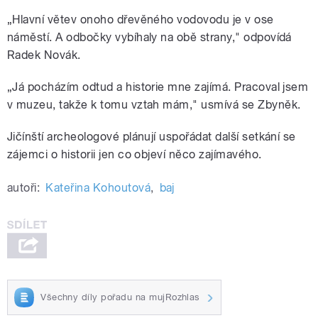
„Hlavní větev onoho dřevěného vodovodu je v ose
náměstí. A odbočky vybíhaly na obě strany," odpovídá
Radek Novák.
„Já pocházím odtud a historie mne zajímá. Pracoval jsem
v muzeu, takže k tomu vztah mám," usmívá se Zbyněk.
Jičínští archeologové plánují uspořádat další setkání se
zájemci o historii jen co objeví něco zajímavého.
autoři:
Kateřina Kohoutová
,
baj
Všechny díly pořadu na mujRozhlas