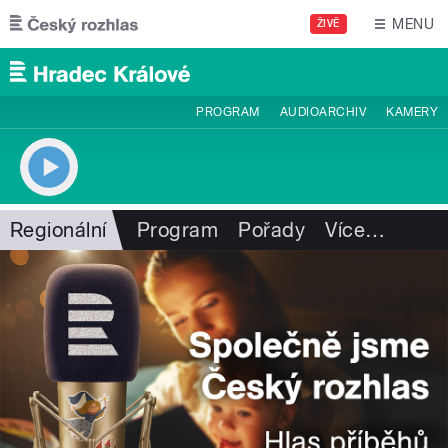
Přejít k hlavnímu obsahu
MENU
ŽIVĚ
PROGRAM
AUDIOARCHIV
KAMERY
Regionální
Program
Pořady
Více
…