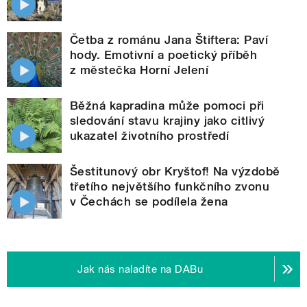
Četba z románu Jana Štiftera: Paví
hody. Emotivní a poetický příběh
z městečka Horní Jelení
Běžná kapradina může pomoci při
sledování stavu krajiny jako citlivý
ukazatel životního prostředí
Šestitunový obr Kryštof! Na výzdobě
třetího největšího funkčního zvonu
v Čechách se podílela žena
Jak nás naladíte na DABu