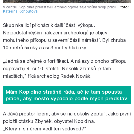
V centru Kopidlna představili archeologové zájemcům svoji práci
|
foto:
Kateřina Kohoutová
Skupinka lidí přichází k další části výkopu.
Nejpodstatnějším nálezem archeologů je objev
mohutného příkopu u severní části náměstí. Byl zhruba
10 metrů široký a asi 3 metry hluboký.
„Jedná se zřejmě o fortifikaci. A nálezy z onoho příkopu
odpovídají 9. či 10. století. Několik zlomků je tam i
mladších," říká archeolog Radek Novák.
Mám Kopidlno strašně ráda, ač je tam spousta
práce, aby město vypadalo podle mých představ
A dává prostor lidem, aby se na cokoliv zeptali. Jako první
položil otázku Zbyněk, obyvatel Kopidlna.
„Kterým směrem vedl ten vodovod?"