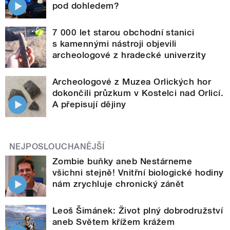
pod dohledem?
7 000 let starou obchodní stanici
s kamennými nástroji objevili
archeologové z hradecké univerzity
Archeologové z Muzea Orlických hor
dokončili průzkum v Kostelci nad Orlicí.
A přepisují dějiny
NEJPOSLOUCHANĚJŠÍ
Zombie buňky aneb Nestárneme
všichni stejně! Vnitřní biologické hodiny
nám zrychluje chronický zánět
Leoš Šimánek: Život plný dobrodružství
aneb Světem křížem krážem