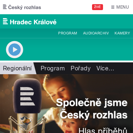
Přejít k hlavnímu obsahu
MENU
ŽIVĚ
PROGRAM
AUDIOARCHIV
KAMERY
Regionální
Program
Pořady
Více
…