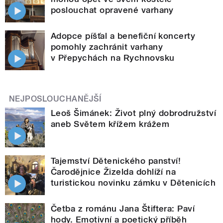
poslouchat opravené varhany
Adopce píšťal a benefiční koncerty
pomohly zachránit varhany
v Přepychách na Rychnovsku
NEJPOSLOUCHANĚJŠÍ
Leoš Šimánek: Život plný dobrodružství
aneb Světem křížem krážem
Tajemství Dětenického panství!
Čarodějnice Žizelda dohlíží na
turistickou novinku zámku v Dětenicích
Četba z románu Jana Štiftera: Paví
hody. Emotivní a poetický příběh