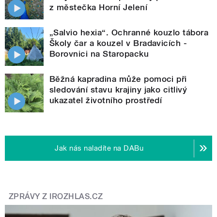
z městečka Horní Jelení
„Salvio hexia“. Ochranné kouzlo tábora
Školy čar a kouzel v Bradavicích -
Borovnici na Staropacku
Běžná kapradina může pomoci při
sledování stavu krajiny jako citlivý
ukazatel životního prostředí
Jak nás naladíte na DABu
ZPRÁVY Z IROZHLAS.CZ