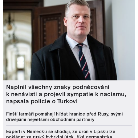
Naplnil všechny znaky podněcování
k nenávisti a projevil sympatie k nacismu,
napsala policie o Turkovi
Finští farmáři pomáhají hlídat hranice před Rusy, svými
dřívějšími největšími obchodními partnery
Experti v Německu se shodují, že dron v Lipsku lze
pokládat za ruský hybridní útok, říká germanistka