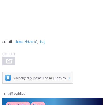
autoři:
Jana Házová
,
baj
Všechny díly pořadu na mujRozhlas
mujRozhlas