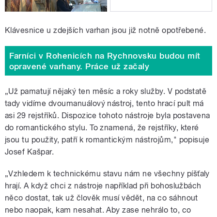
Klávesnice u zdejších varhan jsou již notně opotřebené.
Farníci v Rohenicích na Rychnovsku budou mít
opravené varhany. Práce už začaly
„Už pamatují nějaký ten měsíc a roky služby. V podstatě
tady vidíme dvoumanuálový nástroj, tento hrací pult má
asi 29 rejstříků. Dispozice tohoto nástroje byla postavena
do romantického stylu. To znamená, že rejstříky, které
jsou tu použity, patří k romantickým nástrojům," popisuje
Josef Kašpar.
„Vzhledem k technickému stavu nám ne všechny píšťaly
hrají. A když chci z nástroje například při bohoslužbách
něco dostat, tak už člověk musí vědět, na co sáhnout
nebo naopak, kam nesahat. Aby zase nehrálo to, co