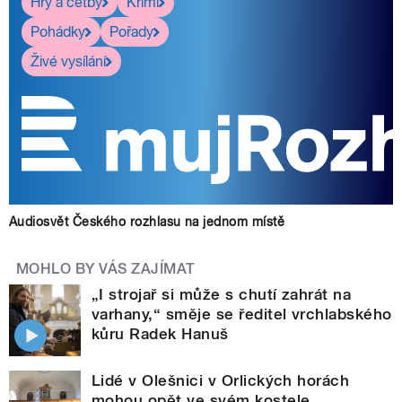
Hry a četby
Krimi
Pohádky
Pořady
Živé vysílání
Audiosvět Českého rozhlasu na jednom místě
MOHLO BY VÁS ZAJÍMAT
„I strojař si může s chutí zahrát na
varhany,“ směje se ředitel vrchlabského
kůru Radek Hanuš
Lidé v Olešnici v Orlických horách
mohou opět ve svém kostele