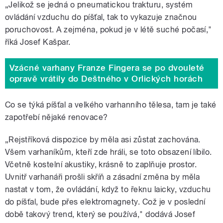
„Jelikož se jedná o pneumatickou trakturu, systém
ovládání vzduchu do píšťal, tak to vykazuje značnou
poruchovost. A zejména, pokud je v létě suché počasí,"
říká Josef Kašpar.
Vzácné varhany Franze Fingera se po dvouleté
opravě vrátily do Deštného v Orlických horách
Co se týká píšťal a velkého varhanního tělesa, tam je také
zapotřebí nějaké renovace?
„Rejstříková dispozice by měla asi zůstat zachována.
Všem varhaníkům, kteří zde hráli, se toto obsazení líbilo.
Včetně kostelní akustiky, krásně to zaplňuje prostor.
Uvnitř varhanáři prošli skříň a zásadní změna by měla
nastat v tom, že ovládání, když to řeknu laicky, vzduchu
do píšťal, bude přes elektromagnety. Což je v poslední
době takový trend, který se používá," dodává Josef