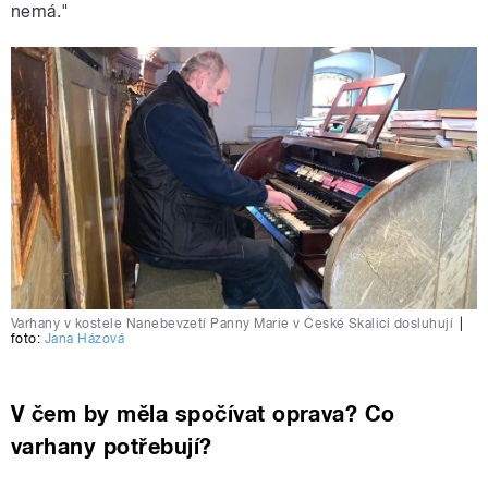
nemá."
Varhany v kostele Nanebevzetí Panny Marie v České Skalici dosluhují
|
foto:
Jana Házová
V čem by měla spočívat oprava? Co
varhany potřebují?