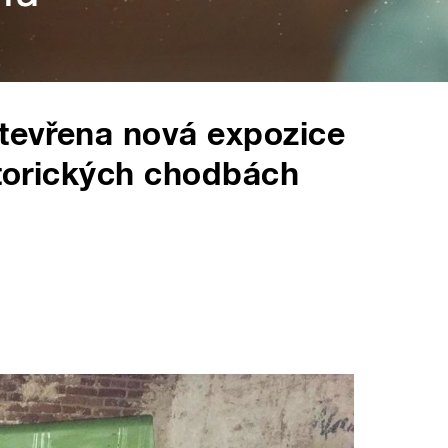
otevřena nová expozice
istorických chodbách