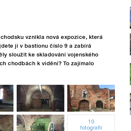
áchodsku vznikla nová expozice, která
dete ji v bastionu číslo 9 a zabírá
měly sloužit ke skladování vojenského
kých chodbách k vidění? To zajímalo
10
fotografií