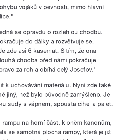
ohybu vojáků v pevnosti, mimo hlavní
lice."
edná se opravdu o rozlehlou chodbu.
okračuje do dálky a rozvětvuje se.
Je zde asi 6 kasemat. S tím, že ona
louhá chodba před námi pokračuje
pravo za roh a obíhá celý Josefov."
it k uchovávání materiálu. Nyní zde také
ně jiný, než bylo původně zamýšleno. Je
íku sudy s vápnem, spousta cihel a palet.
u rampu na horní část, k oněm kanonům,
ala se samotná plocha rampy, která je již