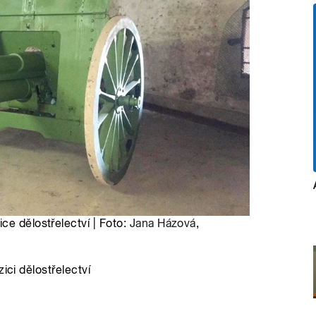
ce dělostřelectví | Foto:
Jana Házová
,
ici dělostřelectví