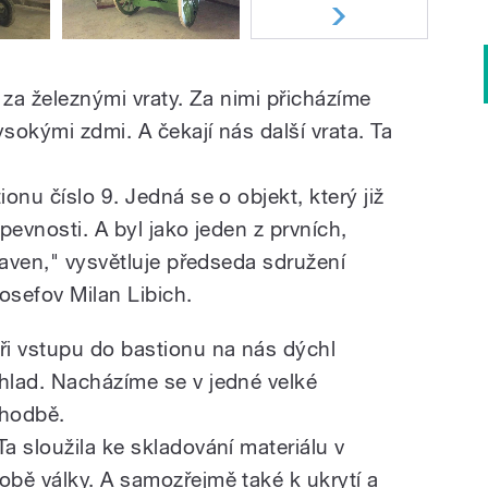
 za železnými vraty. Za nimi přicházíme
sokými zdmi. A čekají nás další vrata. Ta
onu číslo 9. Jedná se o objekt, který již
pevnosti. A byl jako jeden z prvních,
taven," vysvětluje předseda sdružení
sefov Milan Libich.
ři vstupu do bastionu na nás dýchl
hlad. Nacházíme se v jedné velké
hodbě.
Ta sloužila ke skladování materiálu v
obě války. A samozřejmě také k ukrytí a