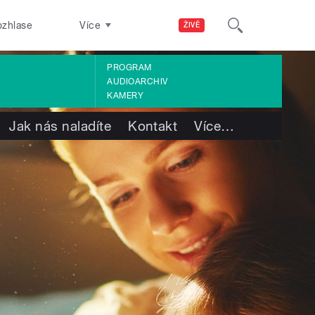
ozhlase
Více
ŽIVĚ
PROGRAM
AUDIOARCHIV
KAMERY
Jak nás naladíte
Kontakt
Více
…