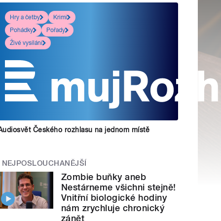
Hry a četby
Krimi
Pohádky
Pořady
Živé vysílání
Audiosvět Českého rozhlasu na jednom místě
NEJPOSLOUCHANĚJŠÍ
Zombie buňky aneb
Nestárneme všichni stejně!
Vnitřní biologické hodiny
nám zrychluje chronický
zánět