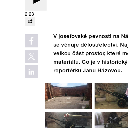
2:23
V josefovské pevnosti na N
se věnuje dělostřelectví. Naj
velkou část prostor, které 
materiálu. Co je v historic
reportérku Janu Házovou.