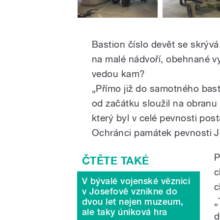
Bastion číslo devět se skrývá
na malé nádvoří, obehnané vy
vedou kam?
„Přímo již do samotného basti
od začátku sloužil na obranu 
který byl v celé pevnosti pos
Ochránci památek pevnosti Jo
P
c
V bývalé vojenské věznici
c
v Josefově vznikne do
„
dvou let nejen muzeum,
ale taky úniková hra
d