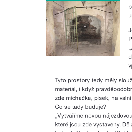
p
u
J
P
„
d
v
Tyto prostory tedy měly slouž
materiál, i když pravděpodob
zde míchačka, písek, na valn
Co se tady buduje?
„Vytváříme novou nájezdovo
které jsou zde vystaveny. Děl