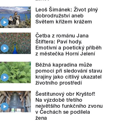
Leoš Šimánek: Život plný
dobrodružství aneb
Světem křížem krážem
Četba z románu Jana
Štiftera: Paví hody.
Emotivní a poetický příběh
z městečka Horní Jelení
Běžná kapradina může
pomoci při sledování stavu
krajiny jako citlivý ukazatel
životního prostředí
Šestitunový obr Kryštof!
Na výzdobě třetího
největšího funkčního zvonu
v Čechách se podílela
žena