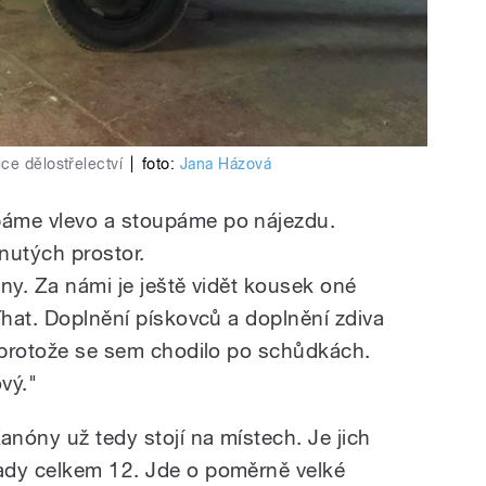
ce dělostřelectví
|
foto:
Jana Házová
áme vlevo a stoupáme po nájezdu.
nutých prostor.
ny. Za námi je ještě vidět kousek oné
íhat. Doplnění pískovců a doplnění zdiva
, protože se sem chodilo po schůdkách.
vý."
anóny už tedy stojí na místech. Je jich
ady celkem 12. Jde o poměrně velké