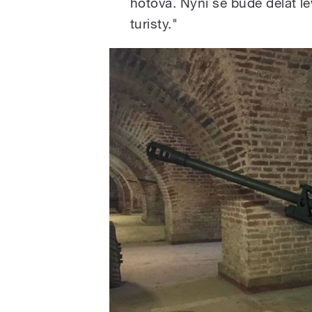
hotová. Nyní se bude dělat l
turisty."