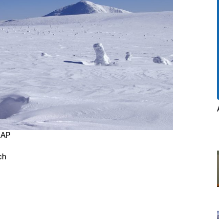
NAP
ch