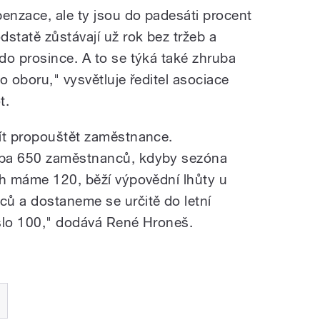
penzace, ale ty jsou do padesáti procent
statě zůstávají už rok bez tržeb a
do prosince. A to se týká také zhruba
o oboru," vysvětluje ředitel asociace
t.
ít propouštět zaměstnance.
uba 650 zaměstnanců, kdyby sezóna
ch máme 120, běží výpovědní lhůty u
ů a dostaneme se určitě do letní
íslo 100," dodává René Hroneš.