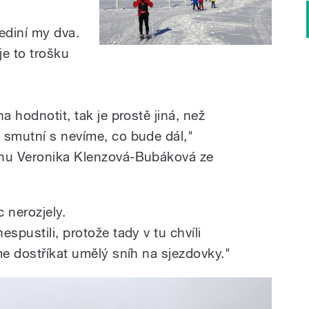
ediní my dva.
e to trošku
a hodnotit, tak je prostě jiná, než
 smutní s nevíme, co bude dál,"
ónu Veronika Klenzová-Bubáková ze
 nerozjely.
spustili, protože tady v tu chvíli
me dostříkat umělý sníh na sjezdovky."