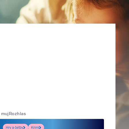
mujRozhlas
Hry a četby
Krimi