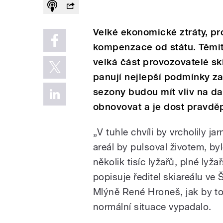
Velké ekonomické ztráty, p
kompenzace od státu. Těmit
velká část provozovatelé sk
panují nejlepší podmínky z
sezony budou mít vliv na da
obnovovat a je dost pravdě
„V tuhle chvíli by vrcholily jar
areál by pulsoval životem, by
několik tisíc lyžařů, plné lyža
popisuje ředitel skiareálu ve 
Mlýně René Hroneš, jak by to
normální situace vypadalo.