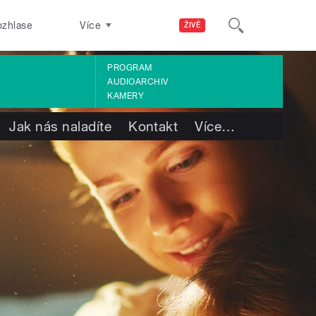
ozhlase
Více
ŽIVĚ
PROGRAM
AUDIOARCHIV
KAMERY
Jak nás naladíte
Kontakt
Více
…