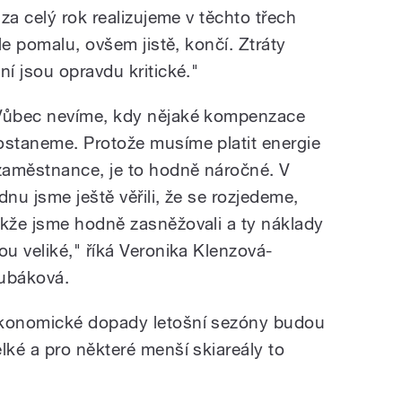
za celý rok realizujeme v těchto třech
le pomalu, ovšem jistě, končí. Ztráty
í jsou opravdu kritické."
Vůbec nevíme, kdy nějaké kompenzace
ostaneme. Protože musíme platit energie
 zaměstnance, je to hodně náročné. V
ednu jsme ještě věřili, že se rozjedeme,
akže jsme hodně zasněžovali a ty náklady
sou veliké," říká Veronika Klenzová-
ubáková.
konomické dopady letošní sezóny budou
elké a pro některé menší skiareály to