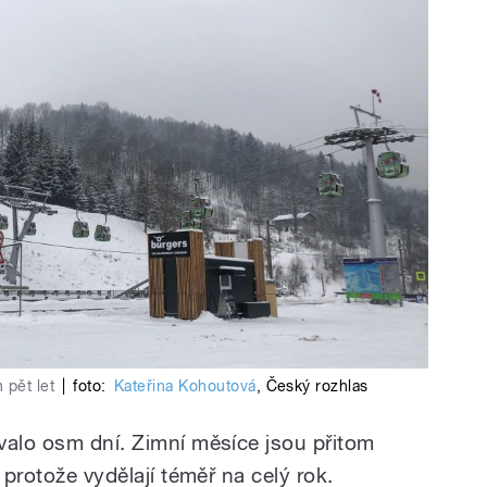
 pět let
|
foto:
Kateřina Kohoutová
,
Český rozhlas
valo osm dní. Zimní měsíce jsou přitom
 protože vydělají téměř na celý rok.