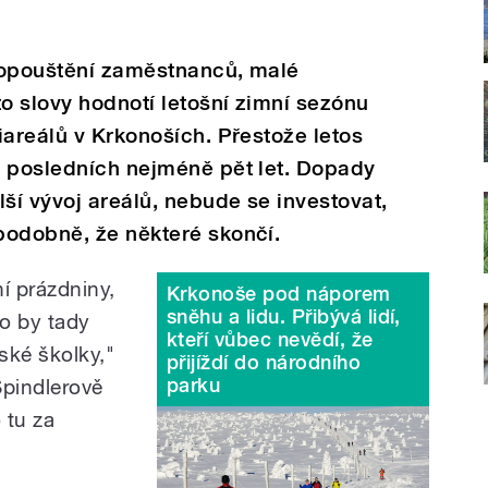
ropouštění zaměstnanců, malé
o slovy hodnotí letošní zimní sezónu
iareálů v Krkonoších. Přestože letos
a posledních nejméně pět let. Dopady
lší vývoj areálů, nebude se investovat,
podobně, že některé skončí.
ní prázdniny,
Krkonoše pod náporem
sněhu a lidu. Přibývá lidí,
lo by tady
kteří vůbec nevědí, že
řské školky,"
přijíždí do národního
parku
Špindlerově
 tu za