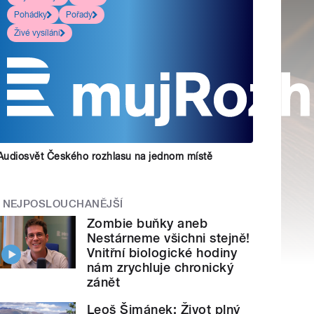
Pohádky
Pořady
Živé vysílání
Audiosvět Českého rozhlasu na jednom místě
NEJPOSLOUCHANĚJŠÍ
Zombie buňky aneb
Nestárneme všichni stejně!
Vnitřní biologické hodiny
nám zrychluje chronický
zánět
Leoš Šimánek: Život plný