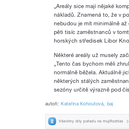
„Areály sice mají nějaké kom
nákladů. Znamená to, že v pod
nebudou je mít minimálně až 
pěti tisíc zaměstnanců v tomt
horských středisek Libor Kno
Některé areály už musely zač
„Tento čas bychom měli zhr
normálně běžela. Aktuálně ji
některých stálých zaměstnanc
sezóny určitě výrazně pod č
autoři:
Kateřina Kohoutová
,
baj
Všechny díly pořadu na mujRozhlas