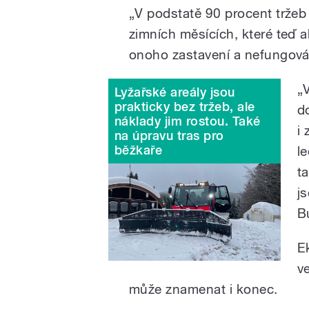
„V podstatě 90 procent tržeb 
zimních měsících, které teď a
onoho zastavení a nefungován
„
Lyžařské areály jsou
prakticky bez tržeb, ale
d
náklady jim rostou. Také
i
na úpravu tras pro
běžkaře
l
t
j
B
E
v
může znamenat i konec.