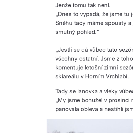
Jenže tomu tak není.
„Dnes to vypadá, že jsme tu j
Sněhu tady máme spousty a j
smutný pohled."
„Jestli se dá vůbec tato sezón
všechny ostatní. Jsme z toho
komentuje letošní zimní sez
skiareálu v Horním Vrchlabí.
Tady se lanovka a vleky vůbec
„My jsme bohužel v prosinci ne
panovala obleva a nestihli js