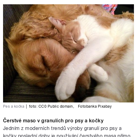
Pes a kočka
|
foto:
CC0 Public domain
,
Fotobanka Pixabay
Čerstvé maso v granulích pro psy a kočky
Jedním z moderních trendů výroby granulí pro psy a
kočky poslední doby je používání čerstvého masa přímo