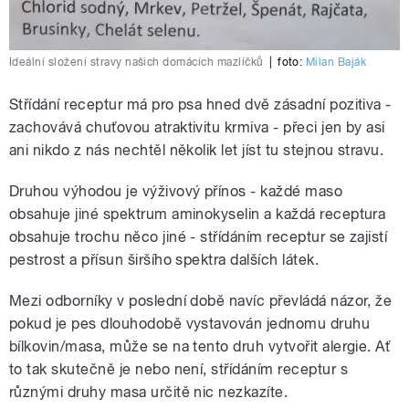
Ideální složení stravy našich domácích mazlíčků
|
foto:
Milan Baják
Střídání receptur má pro psa hned dvě zásadní pozitiva -
zachovává chuťovou atraktivitu krmiva - přeci jen by asi
ani nikdo z nás nechtěl několik let jíst tu stejnou stravu.
Druhou výhodou je výživový přínos - každé maso
obsahuje jiné spektrum aminokyselin a každá receptura
obsahuje trochu něco jiné - střídáním receptur se zajistí
pestrost a přísun širšího spektra dalších látek.
Mezi odborníky v poslední době navíc převládá názor, že
pokud je pes dlouhodobě vystavován jednomu druhu
bílkovin/masa, může se na tento druh vytvořit alergie. Ať
to tak skutečně je nebo není, střídáním receptur s
různými druhy masa určitě nic nezkazíte.