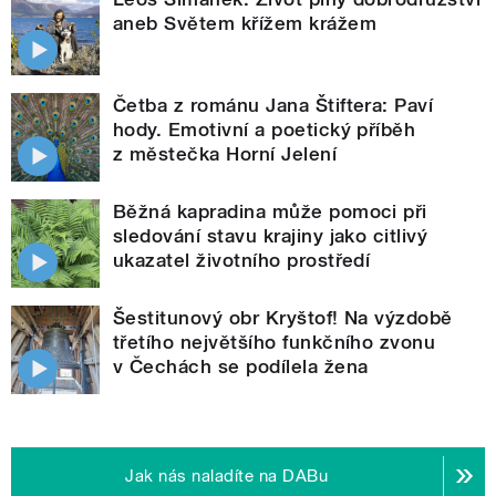
aneb Světem křížem krážem
Četba z románu Jana Štiftera: Paví
hody. Emotivní a poetický příběh
z městečka Horní Jelení
Běžná kapradina může pomoci při
sledování stavu krajiny jako citlivý
ukazatel životního prostředí
Šestitunový obr Kryštof! Na výzdobě
třetího největšího funkčního zvonu
v Čechách se podílela žena
Jak nás naladíte na DABu