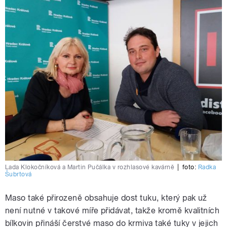
Lada Klokočníková a Martin Pučálka v rozhlasové kavárně
|
foto:
Radka
Šubrtová
Maso také přirozeně obsahuje dost tuku, který pak už
není nutné v takové míře přidávat, takže kromě kvalitních
bílkovin přináší čerstvé maso do krmiva také tuky v jejich