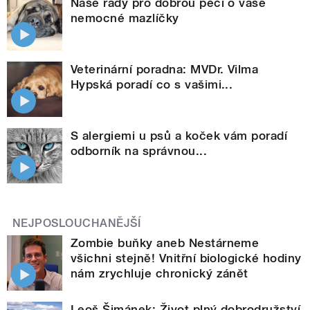
Naše rady pro dobrou péči o vaše
nemocné mazlíčky
Veterinární poradna: MVDr. Vilma
Hypská poradí co s vašimi...
S alergiemi u psů a koček vám poradí
odborník na správnou...
NEJPOSLOUCHANĚJŠÍ
Zombie buňky aneb Nestárneme
všichni stejně! Vnitřní biologické hodiny
nám zrychluje chronický zánět
Leoš Šimánek: Život plný dobrodružství