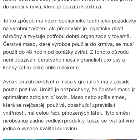
do směsi krmiva, které je použito k extruzi.
Tento způsob má nejen speficifické technické požadavky
na výrobní zařízení, ale především je logisticky dosti
náročný a zvyšuje potřebu dobré organizace v továrně.
Čerstvé maso, které výrobce použije do krmiva, se musí
použít do 48 hodin od porážky zvířat. Z tohoto důvodu
není používání čerstvého masa v granulích pro psy a
kočky zatím ještě příliš rozšířené.
Avšak použití čerstvého masa v granulích má v zásadě
pouze pozitiva. Určitě je bezpochyby, že čerstvé maso je
optimálním zdrojem bílkovin. Maso nebo spíše směs,
která se nejčastěji používá, obsahující zpravidla i
vnitřnosti, má celou řadu přirozených látek. Tyto směsi
neobsahují žádné vedlejší produkty, takže se kvalitativně
jedná o vysoce kvalitní surovinu.