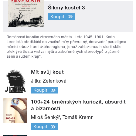
Šikmý kostel 3
Koupit
Románová kronika ztraceného města - léta 1945–1961. Karin
Lednická předkládá do značné míry převratný, dosavadní paradigma
měnící obraz hornického regionu, jehož zahlazenou historii stále
překrývá tlustá vrstva mýtů a zakořeněných stereotypů o „černé
zemi a rudém kraji“.
Mít svůj kout
Jitka Zelenková
Koupit
100+24 brněnských kuriozit, absurdit
a bizarností
Miloš Šenkýř, Tomáš Kremr
Koupit