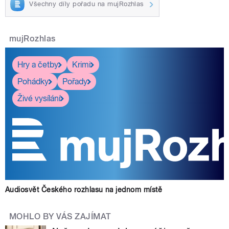
Všechny díly pořadu na mujRozhlas
mujRozhlas
Hry a četby
Krimi
Pohádky
Pořady
Živé vysílání
Audiosvět Českého rozhlasu na jednom místě
MOHLO BY VÁS ZAJÍMAT