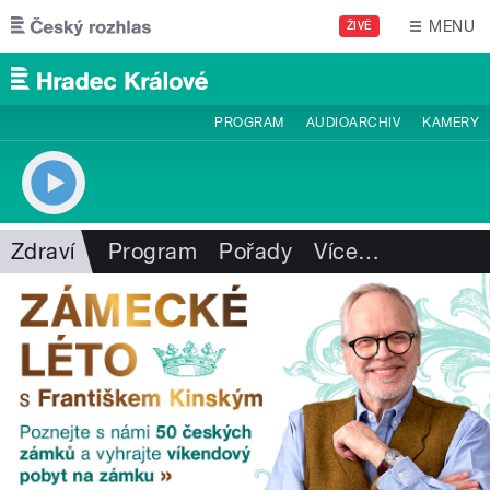
Přejít k hlavnímu obsahu
MENU
ŽIVĚ
PROGRAM
AUDIOARCHIV
KAMERY
Zdraví
Program
Pořady
Více
…