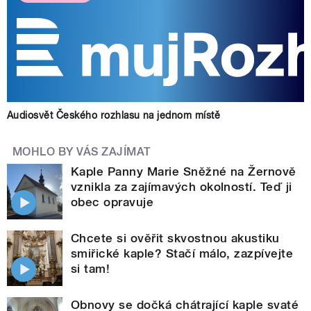
Audiosvět Českého rozhlasu na jednom místě
MOHLO BY VÁS ZAJÍMAT
Kaple Panny Marie Sněžné na Žernově
vznikla za zajímavých okolností. Teď ji
obec opravuje
Chcete si ověřit skvostnou akustiku
smiřické kaple? Stačí málo, zazpívejte
si tam!
Obnovy se dočká chátrající kaple svaté