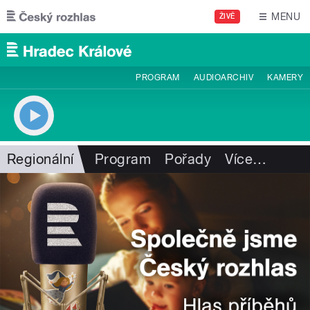
Přejít k hlavnímu obsahu
MENU
ŽIVĚ
PROGRAM
AUDIOARCHIV
KAMERY
Regionální
Program
Pořady
Více
…