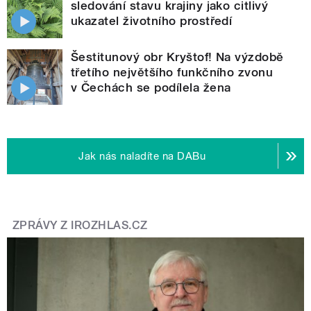
sledování stavu krajiny jako citlivý
ukazatel životního prostředí
Šestitunový obr Kryštof! Na výzdobě
třetího největšího funkčního zvonu
v Čechách se podílela žena
Jak nás naladíte na DABu
ZPRÁVY Z IROZHLAS.CZ