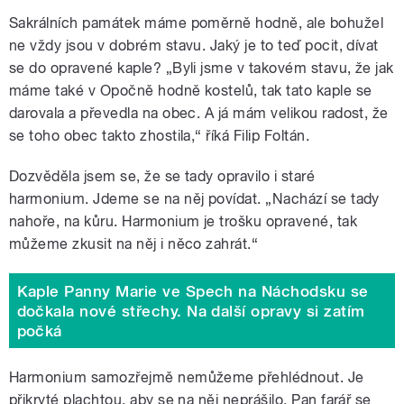
Sakrálních památek máme poměrně hodně, ale bohužel
ne vždy jsou v dobrém stavu. Jaký je to teď pocit, dívat
se do opravené kaple? „Byli jsme v takovém stavu, že jak
máme také v Opočně hodně kostelů, tak tato kaple se
darovala a převedla na obec. A já mám velikou radost, že
se toho obec takto zhostila,
“
říká Filip Foltán.
Dozvěděla jsem se, že se tady opravilo i staré
harmonium. Jdeme se na něj povídat. „Nachází se tady
nahoře, na kůru. Harmonium je trošku opravené, tak
můžeme zkusit na něj i něco zahrát.
“
Kaple Panny Marie ve Spech na Náchodsku se
dočkala nové střechy. Na další opravy si zatím
počká
Harmonium samozřejmě nemůžeme přehlédnout. Je
přikryté plachtou, aby se na něj neprášilo. Pan farář se