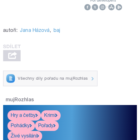
autoři:
Jana Házová
,
baj
Všechny díly pořadu na mujRozhlas
mujRozhlas
Hry a četby
Krimi
Pohádky
Pořady
Živé vysílání