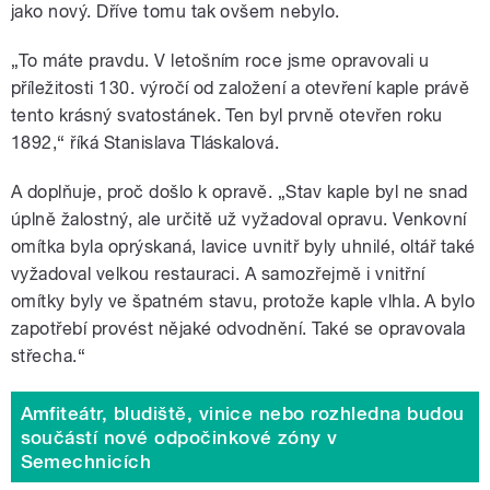
jako nový. Dříve tomu tak ovšem nebylo.
„To máte pravdu. V letošním roce jsme opravovali u
příležitosti 130. výročí od založení a otevření kaple právě
tento krásný svatostánek. Ten byl prvně otevřen roku
1892,“ říká Stanislava Tláskalová.
A doplňuje, proč došlo k opravě. „Stav kaple byl ne snad
úplně žalostný, ale určitě už vyžadoval opravu. Venkovní
omítka byla oprýskaná, lavice uvnitř byly uhnilé, oltář také
vyžadoval velkou restauraci. A samozřejmě i vnitřní
omítky byly ve špatném stavu, protože kaple vlhla. A bylo
zapotřebí provést nějaké odvodnění. Také se opravovala
střecha.
“
Amfiteátr, bludiště, vinice nebo rozhledna budou
součástí nové odpočinkové zóny v
Semechnicích