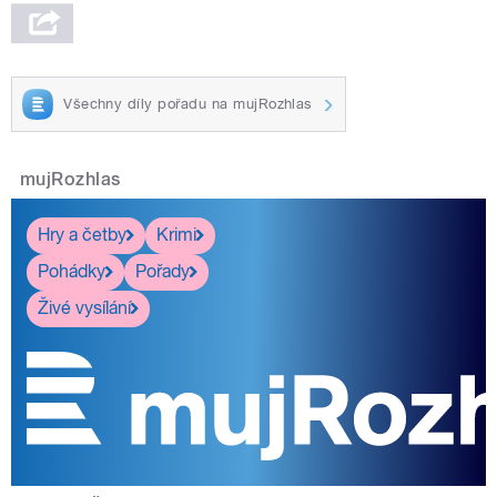
Všechny díly pořadu na mujRozhlas
mujRozhlas
Hry a četby
Krimi
Pohádky
Pořady
Živé vysílání