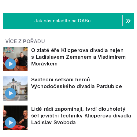
Jak nás naladíte na DABu
VÍCE Z POŘADU
O zlaté éře Klicperova divadla nejen
s Ladislavem Zemanem a Vladimírem
Morávkem
Sváteční setkání herců
Východočeského divadla Pardubice
Lidé rádi zapomínají, tvrdí dlouholetý
šéf jevištní techniky Klicperova divadla
Ladislav Svoboda