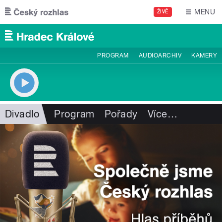
Přejít k hlavnímu obsahu
MENU
ŽIVĚ
PROGRAM
AUDIOARCHIV
KAMERY
Divadlo
Program
Pořady
Více
…