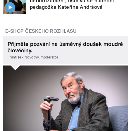
nedorozumění, usmívá se hudební
pedagožka Kateřina Andršová
E-SHOP ČESKÉHO ROZHLASU
Přijměte pozvání na úsměvný doušek moudré
člověčiny.
František Novotný, moderátor