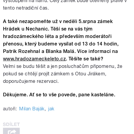
vystoupení na harfu. Celý zámek bude otevřený právě v
tento netradiční čas.
A také nezapomeňte už v neděli 5.srpna zámek
Hrádek u Nechanic. Těší se na vás tým
hradozámeckého léta a především moderátoři
přenosu, který budeme vysílat od 13 do 14 hodin,
Patrik Rozehnal a Blanka Malá. Více informací na
www.hradozameckeleto.cz
. Těšíte se také?
Velmi se budu těšit a jen posluchačům připomenu, že
pokud se chtějí projít zámkem s Otou Jirákem,
doporučujeme rezervaci.
Děkujeme. Ať se to vše povede, pane kasteláne.
autoři:
Milan Baják
,
jak