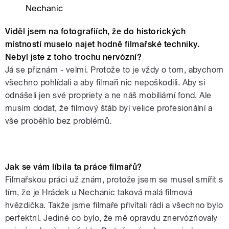
Nechanic
Viděl jsem na fotografiích, že do historických
místností muselo najet hodně filmařské techniky.
Nebyl jste z toho trochu nervózní?
Já se přiznám - velmi. Protože to je vždy o tom, abychom
všechno pohlídali a aby filmaři nic nepoškodili. Aby si
odnášeli jen své propriety a ne náš mobiliární fond. Ale
musím dodat, že filmový štáb byl velice profesionální a
vše proběhlo bez problémů.
BYLI JSME U NATÁČENÍ druhého dílu
Jak se vám líbila ta práce filmařů?
pohádkové trilogie Cesta za králem
Filmařskou práci už znám, protože jsem se musel smířit s
tím, že je Hrádek u Nechanic taková malá filmová
trollů
hvězdička. Takže jsme filmaře přivítali rádi a všechno bylo
perfektní. Jediné co bylo, že mě opravdu znervózňovaly