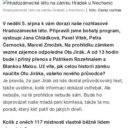
Hradozámecké léto na zámku Hrádek u Nechanic
|
foto:
Český rozhlas
V neděli 5. srpna k vám dorazí naše rozhlasové
Hradozámecké léto. Připravili jsme bohatý program,
vystoupí Jana Chládková, Pavel Vítek, Petra
Černocká, Marcel Zmožek. Na prohlídku zámkem
vezme zájemce odpoledne Ota Jirák. A od 13 hodin
bude i přímý přenos s Patrikem Rozehnalem a
Blankou Malou. Už víte, jak celou historii zámku
naučíte Otu Jiráka, vašeho nového průvodce?
Je pravda, že pan Jirák od nás dostal průvodcovský text,
takže uvidíme, kolik informací dokázal vstřebat. Ale
nebojte, na té prohlídce nebude sám. Bude ho
doprovázet naše mladá paní komtesa, takže ta mu
poradí, který klíč patří do jakých dveří.
Kolik z oněch 117 místností vlastně běžně lidem