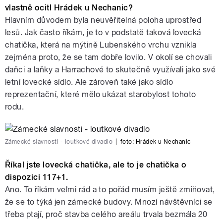
vlastně ocitl Hrádek u Nechanic?
Hlavním důvodem byla neuvěřitelná poloha uprostřed
lesů. Jak často říkám, je to v podstatě taková lovecká
chatička, která na mýtině Lubenského vrchu vznikla
zejména proto, že se tam dobře lovilo. V okolí se chovali
daňci a laňky a Harrachové to skutečně využívali jako své
letní lovecké sídlo. Ale zároveň také jako sídlo
reprezentační, které mělo ukázat starobylost tohoto
rodu.
Zámecké slavnosti - loutkové divadlo
|
foto:
Hrádek u Nechanic
Říkal jste lovecká chatička, ale to je chatička o
dispozici 117+1.
Ano. To říkám velmi rád a to pořád musím ještě zmiňovat,
že se to týká jen zámecké budovy. Mnozí návštěvníci se
třeba ptají, proč stavba celého areálu trvala bezmála 20