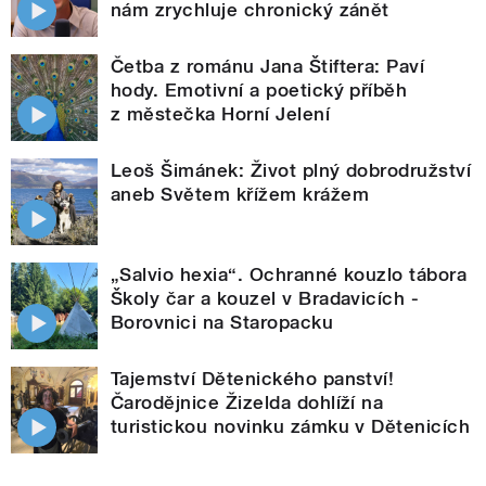
nám zrychluje chronický zánět
Četba z románu Jana Štiftera: Paví
hody. Emotivní a poetický příběh
z městečka Horní Jelení
Leoš Šimánek: Život plný dobrodružství
aneb Světem křížem krážem
„Salvio hexia“. Ochranné kouzlo tábora
Školy čar a kouzel v Bradavicích -
Borovnici na Staropacku
Tajemství Dětenického panství!
Čarodějnice Žizelda dohlíží na
turistickou novinku zámku v Dětenicích