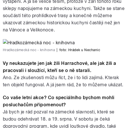
vytápění. A já se velice těším, protože v září tohoto roku
sklepy napojujeme na zámeckou kuchyni. Takže se stane
součástí této prohlídkové trasy a konečně můžeme
ukazovat zámeckou historickou kuchyni častěji než jen
na Vánoce a Velikonoce.
Hradkozámecká noc - knihovna
|
foto:
Hrádek u Nechanic
Vy neukazujete jen jak žili Harrachové, ale jak žili a
pracovali i sloužící, kteří se o ně starali.
Ano. Ze zkušenosti můžu říct, že i to lidi zajímá. Kterak
ten objekt fungoval. A já jsem rád, že to můžeme ukázat.
Co vaše letní akce? Co speciálního bychom mohli
posluchačům připomenout?
Já bych je rád pozval na zámecké slavnosti, které se
budou odehrávat 18. a 19. srpna. V sobotu je čeká
doprovodný program, kde uvidí loutkové divadlo, také