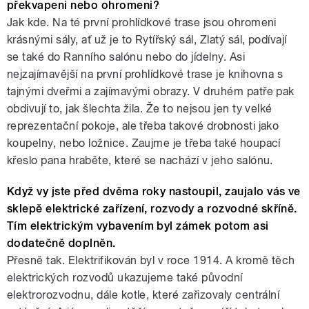
překvapeni nebo ohromeni?
Jak kde. Na té první prohlídkové trase jsou ohromeni
krásnými sály, ať už je to Rytířský sál, Zlatý sál, podívají
se také do Ranního salónu nebo do jídelny. Asi
nejzajímavější na první prohlídkové trase je knihovna s
tajnými dveřmi a zajímavými obrazy. V druhém patře pak
obdivují to, jak šlechta žila. Že to nejsou jen ty velké
reprezentační pokoje, ale třeba takové drobnosti jako
koupelny, nebo ložnice. Zaujme je třeba také houpací
křeslo pana hraběte, které se nachází v jeho salónu.
Když vy jste před dvěma roky nastoupil, zaujalo vás ve
sklepě elektrické zařízení, rozvody a rozvodné skříně.
Tím elektrickým vybavením byl zámek potom asi
dodatečně doplněn.
Přesně tak. Elektrifikován byl v roce 1914. A kromě těch
elektrických rozvodů ukazujeme také původní
elektrorozvodnu, dále kotle, které zařizovaly centrální