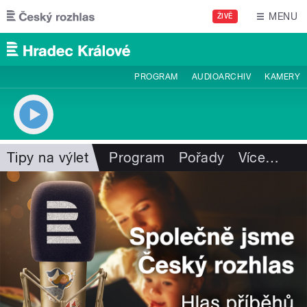
Přejít k hlavnímu obsahu
MENU
ŽIVĚ
PROGRAM
AUDIOARCHIV
KAMERY
Tipy na výlet
Program
Pořady
Více
…