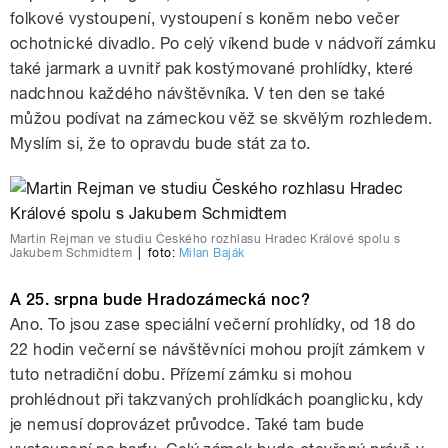
folkové vystoupení, vystoupení s koněm nebo večer
ochotnické divadlo. Po celý víkend bude v nádvoří zámku
také jarmark a uvnitř pak kostýmované prohlídky, které
nadchnou každého návštěvníka. V ten den se také
můžou podívat na zámeckou věž se skvělým rozhledem.
Myslím si, že to opravdu bude stát za to.
Martin Rejman ve studiu Českého rozhlasu Hradec Králové spolu s
Jakubem Schmidtem
|
foto:
Milan Baják
A 25. srpna bude Hradozámecká noc?
Ano. To jsou zase speciální večerní prohlídky, od 18 do
22 hodin večerní se návštěvníci mohou projít zámkem v
tuto netradiční dobu. Přízemí zámku si mohou
prohlédnout při takzvaných prohlídkách poanglicku, kdy
je nemusí doprovázet průvodce. Také tam bude