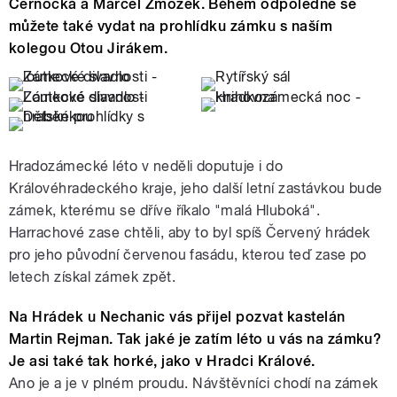
Černocká a Marcel Zmožek. Během odpoledne se
můžete také vydat na prohlídku zámku s naším
kolegou Otou Jirákem.
Hradozámecké léto v neděli doputuje i do
Královéhradeckého kraje, jeho další letní zastávkou bude
zámek, kterému se dříve říkalo "malá Hluboká".
Harrachové zase chtěli, aby to byl spíš Červený hrádek
pro jeho původní červenou fasádu, kterou teď zase po
letech získal zámek zpět.
Na Hrádek u Nechanic vás přijel pozvat kastelán
Martin Rejman. Tak jaké je zatím léto u vás na zámku?
Je asi také tak horké, jako v Hradci Králové.
Ano je a je v plném proudu. Návštěvníci chodí na zámek