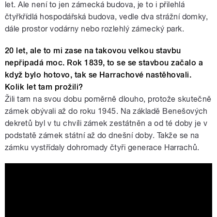
let. Ale není to jen zámecká budova, je to i přilehlá
čtyřkřídlá hospodářská budova, vedle dva strážní domky,
dále prostor vodárny nebo rozlehlý zámecký park.
20 let, ale to mi zase na takovou velkou stavbu
nepřipadá moc. Rok 1839, to se se stavbou začalo a
když bylo hotovo, tak se Harrachové nastěhovali.
Kolik let tam prožili?
Žili tam na svou dobu poměrně dlouho, protože skutečně
zámek obývali až do roku 1945. Na základě Benešových
dekretů byl v tu chvíli zámek zestátněn a od té doby je v
podstatě zámek státní až do dnešní doby. Takže se na
zámku vystřídaly dohromady čtyři generace Harrachů.
Státní zámek Hrádek u Nechanic -
videopozvánka