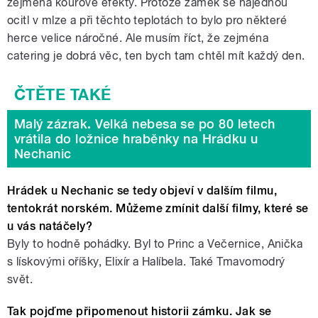
zejména kouřové efekty. Protože zámek se najednou
ocitl v mlze a při těchto teplotách to bylo pro některé
herce velice náročné. Ale musím říct, že zejména
catering je dobrá věc, ten bych tam chtěl mít každý den.
Malý zázrak. Velká nebesa se po 80 letech
vrátila do ložnice hraběnky na Hrádku u
Nechanic
Hrádek u Nechanic se tedy objeví v dalším filmu,
tentokrát norském. Můžeme zmínit další filmy, které se
u vás natáčely?
Byly to hodně pohádky. Byl to Princ a Večernice, Anička
s lískovými oříšky, Elixír a Halíbela. Také Tmavomodrý
svět.
Tak pojďme připomenout historii zámku. Jak se