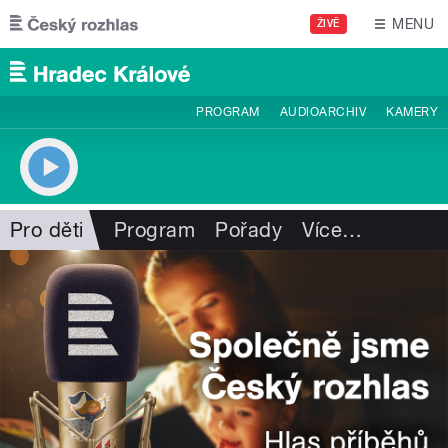
Přejít k hlavnímu obsahu
MENU
ŽIVĚ
PROGRAM
AUDIOARCHIV
KAMERY
Pro děti
Program
Pořady
Více
…