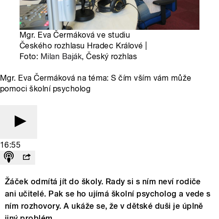
Mgr. Eva Čermáková ve studiu
Českého rozhlasu Hradec Králové |
Foto:
Milan Baják
, Český rozhlas
Mgr. Eva Čermáková na téma: S čím vším vám může
pomoci školní psycholog
16:55
Žáček odmítá jít do školy. Rady si s ním neví rodiče
ani učitelé. Pak se ho ujímá školní psycholog a vede s
ním rozhovory. A ukáže se, že v dětské duši je úplně
jiný problém.