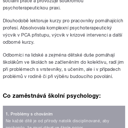
sociální práce a provozuje soukromou
psychoterapeutickou praxi.
Dlouhodobě lektoruje kurzy pro pracovníky pomáhajících
profesí. Absolvovala komplexní psychoterapeutický
výcvik v PCA přístupu, výcvik v krizové intervenci a další
odborné kurzy.
Odborníci na lidské a zejména dětské duše pomáhají
školákům ve školách se začleněním do kolektivu, radí jim
při problémech s vrstevníky, s učením, ale i v případech
problémů v rodině či při výběru budoucího povolání.
Co zaměstnává školní psychology:
1. Problémy s chováním
Ne každé dítě je od přírody natolik disciplinované, aby
pochopilo, že musí dávat ve škole pozor.