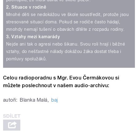
2. Situace v rodině
Mnohé děti se nedokážou ve škole soustředit, protože jsou
stresované situací doma. Pokud se rodiče často hádají,
mnohdy nemají tušení o obavách dítěte z rozpadu rodiny.
3. Vztahy mezi kamarády
Nejde ani tak o agresi nebo šikanu. Svou roli hrají i běžné
vztahy, do nešťastné nálady dokážou žáka dostat třeba i
pomluvy spolužáků.
Celou radioporadnu s Mgr. Evou Čermákovou si
můžete poslechnout v našem audio-archivu:
autoři:
Blanka Malá
,
baj