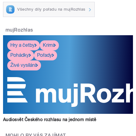
Všechny díly pořadu na mujRozhlas
mujRozhlas
Hry a četby
Krimi
Pohádky
Pořady
Živé vysílání
Audiosvět Českého rozhlasu na jednom místě
MOHLO BY VÁS ZAJÍMAT