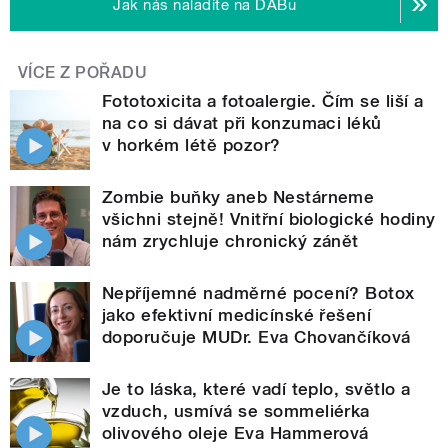
Jak nás naladíte na DABu
VÍCE Z POŘADU
Fototoxicita a fotoalergie. Čím se liší a
na co si dávat při konzumaci léků
v horkém létě pozor?
Zombie buňky aneb Nestárneme
všichni stejně! Vnitřní biologické hodiny
nám zrychluje chronický zánět
Nepříjemné nadměrné pocení? Botox
jako efektivní medicínské řešení
doporučuje MUDr. Eva Chovančíková
Je to láska, které vadí teplo, světlo a
vzduch, usmívá se sommeliérka
olivového oleje Eva Hammerová