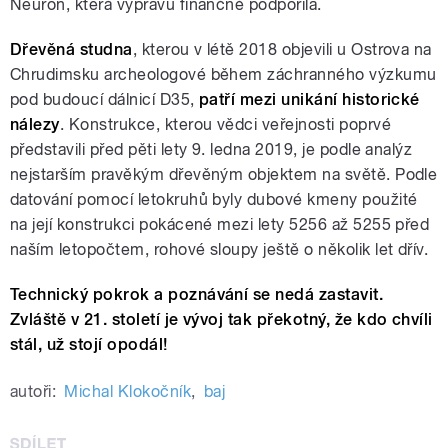
Neuron, která výpravu finančně podpořila.
Dřevěná studna
, kterou v létě 2018 objevili u Ostrova na
Chrudimsku archeologové během záchranného výzkumu
pod budoucí dálnicí D35,
patří mezi unikání historické
nálezy
. Konstrukce, kterou vědci veřejnosti poprvé
představili před pěti lety 9. ledna 2019, je podle analýz
nejstarším pravěkým dřevěným objektem na světě. Podle
datování pomocí letokruhů byly dubové kmeny použité
na její konstrukci pokácené mezi lety 5256 až 5255 před
naším letopočtem, rohové sloupy ještě o několik let dřív.
Technický pokrok a poznávání se nedá zastavit.
Zvláště v 21. století je vývoj tak překotný, že kdo chvíli
stál, už stojí opodál!
autoři:
Michal Klokočník
,
baj