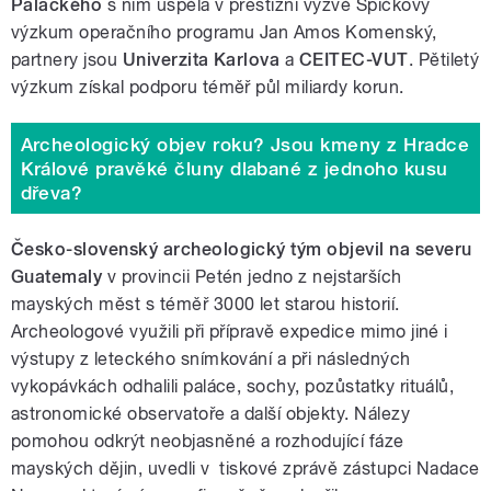
Palackého
s ním uspěla v prestižní výzvě Špičkový
výzkum operačního programu Jan Amos Komenský,
partnery jsou
Univerzita Karlova
a
CEITEC-VUT
. Pětiletý
výzkum získal podporu téměř půl miliardy korun.
Archeologický objev roku? Jsou kmeny z Hradce
Králové pravěké čluny dlabané z jednoho kusu
dřeva?
Česko-slovenský archeologický tým objevil na severu
Guatemaly
v provincii Petén jedno z nejstarších
mayských měst s téměř 3000 let starou historií.
Archeologové využili při přípravě expedice mimo jiné i
výstupy z leteckého snímkování a při následných
vykopávkách odhalili paláce, sochy, pozůstatky rituálů,
astronomické observatoře a další objekty. Nálezy
pomohou odkrýt neobjasněné a rozhodující fáze
mayských dějin, uvedli v tiskové zprávě zástupci Nadace