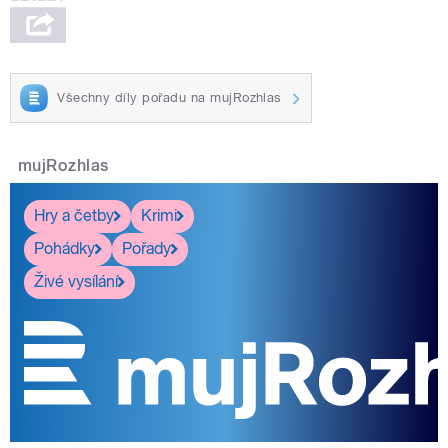
Všechny díly pořadu na mujRozhlas
mujRozhlas
Hry a četby
Krimi
Pohádky
Pořady
Živé vysílání