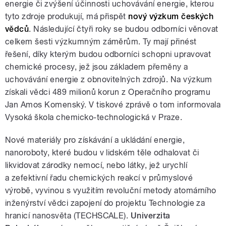
energie či zvýšení účinnosti uchovávání energie, kterou
tyto zdroje produkují, má přispět
nový výzkum českých
vědců
. Následující čtyři roky se budou odborníci věnovat
celkem šesti výzkumným záměrům. Ty mají přinést
řešení, díky kterým budou odborníci schopni upravovat
chemické procesy, jež jsou základem přeměny a
uchovávání energie z obnovitelných zdrojů. Na výzkum
získali vědci 489 milionů korun z Operačního programu
Jan Amos Komenský. V tiskové zprávě o tom informovala
Vysoká škola chemicko-technologická v Praze.
Nové materiály pro získávání a ukládání energie,
nanoroboty, které budou v lidském těle odhalovat či
likvidovat zárodky nemocí, nebo látky, jež urychlí
a zefektivní řadu chemických reakcí v průmyslové
výrobě, vyvinou s využitím revoluční metody atomárního
inženýrství vědci zapojení do projektu Technologie za
hranicí nanosvěta (TECHSCALE).
Univerzita