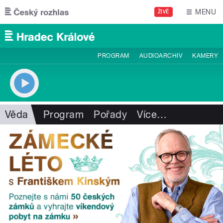
Přejít k hlavnímu obsahu
MENU
ŽIVĚ
PROGRAM
AUDIOARCHIV
KAMERY
Věda
Program
Pořady
Více
…