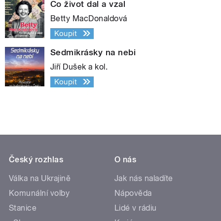
Co život dal a vzal
Betty MacDonaldová
Koupit
Sedmikrásky na nebi
Jiří Dušek a kol.
Koupit
Český rozhlas
O nás
Válka na Ukrajině
Jak nás naladíte
Komunální volby
Nápověda
Stanice
Lidé v rádiu