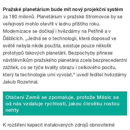
Pražské planetárium bude mít nový projekční systém
za 180 milionů.
Planetárium v pražské Stromovce by se
veřejnosti mohlo otevřít v lednu příštího roku.
Modernizace se dočkají i hvězdárny na Petříně a v
Ďáblicích. „Jedná se o technologii, která doposud ve
světě nebyla nikde použita, existuje pouze několik
prototypů takových planetárií. Bezpochyby přinese
návštěvníkům pražského planetária zcela bezprecedentní
zážitek, co se týče kvality obrazu i celkového pocitu,
který ta technologie umí vyvolat,“ uvedl ředitel hvězdárny
Jakub Rozehnal.
Otáčení Země se zpomaluje, protože Měsíc se
od nás vzdaluje rychlostí, jakou člověku rostou
nehty
K rozšíření kapacit instalovaných zdrojů obnovitelné