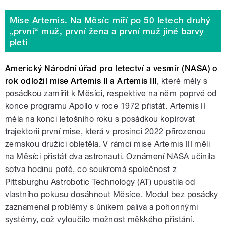
Mise Artemis. Na Měsíc míří po 50 letech druhý
„první“ muž, první žena a první muž jiné barvy
pleti
Americký Národní úřad pro letectví a vesmír (NASA) o
rok odložil mise Artemis II a Artemis III
, které měly s
posádkou zamířit k Měsíci, respektive na něm poprvé od
konce programu Apollo v roce 1972 přistát. Artemis II
měla na konci letošního roku s posádkou kopírovat
trajektorii první mise, která v prosinci 2022 přirozenou
zemskou družici obletěla. V rámci mise Artemis III měli
na Měsíci přistát dva astronauti. Oznámení NASA učinila
sotva hodinu poté, co soukromá společnost z
Pittsburghu Astrobotic Technology (AT) upustila od
vlastního pokusu dosáhnout Měsíce. Modul bez posádky
zaznamenal problémy s únikem paliva a pohonnými
systémy, což vyloučilo možnost měkkého přistání.