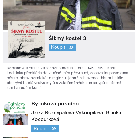
Šikmý kostel 3
Koupit
Románová kronika ztraceného města - léta 1945–1961. Karin
Lednická předkládá do značné míry převratný, dosavadní paradigma
měnící obraz hornického regionu, jehož zahlazenou historii stále
překrývá tlustá vrstva mýtů a zakořeněných stereotypů o „černé
zemi a rudém kraji“.
Bylinková poradna
Jarka Rozsypalová-Vykoupilová, Blanka
Kocourková
Koupit