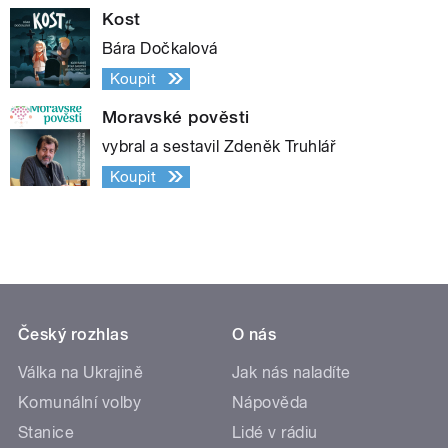
Kost
Bára Dočkalová
Koupit
Moravské pověsti
vybral a sestavil Zdeněk Truhlář
Koupit
Český rozhlas
O nás
Válka na Ukrajině
Jak nás naladíte
Komunální volby
Nápověda
Stanice
Lidé v rádiu