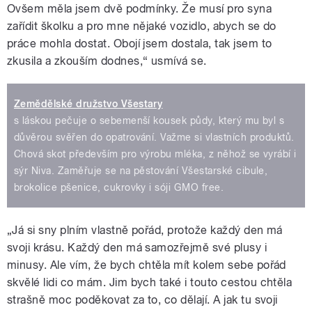
Ovšem měla jsem dvě podmínky. Že musí pro syna
zařídit školku a pro mne nějaké vozidlo, abych se do
práce mohla dostat. Obojí jsem dostala, tak jsem to
zkusila a zkouším dodnes,
“
usmívá se.
Zemědělské družstvo Všestary
s láskou pečuje o sebemenší kousek půdy, který mu byl s
důvěrou svěřen do opatrování. Važme si vlastních produktů.
Chová skot především pro výrobu mléka, z něhož se vyrábí i
sýr Niva. Zaměřuje se na pěstování Všestarské cibule,
brokolice pšenice, cukrovky i sóji GMO free.
„Já si sny plním vlastně pořád, protože každý den má
svoji krásu. Každý den má samozřejmě své plusy i
minusy. Ale vím, že bych chtěla mít kolem sebe pořád
skvělé lidi co mám. Jim bych také i touto cestou chtěla
strašně moc poděkovat za to, co dělají. A jak tu svoji