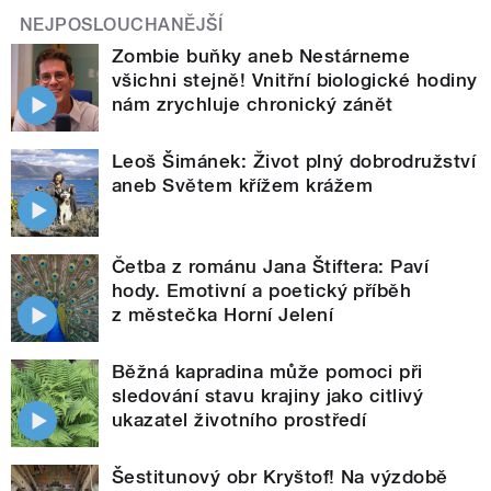
NEJPOSLOUCHANĚJŠÍ
Zombie buňky aneb Nestárneme
všichni stejně! Vnitřní biologické hodiny
nám zrychluje chronický zánět
Leoš Šimánek: Život plný dobrodružství
aneb Světem křížem krážem
Četba z románu Jana Štiftera: Paví
hody. Emotivní a poetický příběh
z městečka Horní Jelení
Běžná kapradina může pomoci při
sledování stavu krajiny jako citlivý
ukazatel životního prostředí
Šestitunový obr Kryštof! Na výzdobě