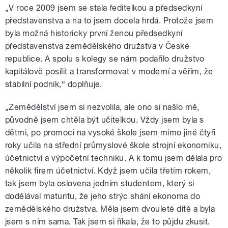
„V roce 2009 jsem se stala ředitelkou a předsedkyní
představenstva a na to jsem docela hrdá. Protože jsem
byla možná historicky první ženou předsedkyní
představenstva zemědělského družstva v České
republice. A spolu s kolegy se nám podařilo družstvo
kapitálově posílit a transformovat v moderní a věřím, že
stabilní podnik,
“
doplňuje.
„Zemědělství jsem si nezvolila, ale ono si našlo mě,
původně jsem chtěla být učitelkou. Vždy jsem byla s
dětmi, po promoci na vysoké škole jsem mimo jiné čtyři
roky učila na střední průmyslové škole strojní ekonomiku,
účetnictví a výpočetní techniku. A k tomu jsem dělala pro
několik firem účetnictví. Když jsem učila třetím rokem,
tak jsem byla oslovena jedním studentem, který si
dodělával maturitu, že jeho strýc shání ekonoma do
zemědělského družstva. Měla jsem dvouleté dítě a byla
jsem s ním sama. Tak jsem si říkala, že to půjdu zkusit.