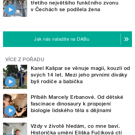
třetího největšího funkčního zvonu
v Čechách se podílela žena
Jak nás naladíte na DABu
VÍCE Z POŘADU
Karel Kašpar se věnuje magii, kouzlí od
svých 14 let. Mezi jeho prvními diváky
byli rodiče a babička
Příběh Marcely Erbanové. Od dětské
fascinace dinosaury k propojení
biologie lidského těla s dějinami
Vždy v životě hledám, co mne baví.
Historička umění Eliška Fučíková ctí