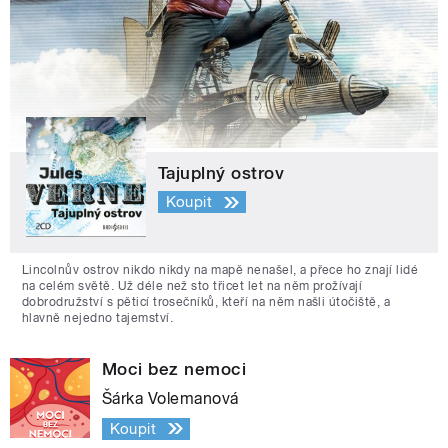
Tajuplný ostrov
Koupit
Lincolnův ostrov nikdo nikdy na mapě nenašel, a přece ho znají lidé
na celém světě. Už déle než sto třicet let na něm prožívají
dobrodružství s pěticí trosečníků, kteří na něm našli útočiště, a
hlavně nejedno tajemství.
Moci bez nemoci
Šárka Volemanová
Koupit