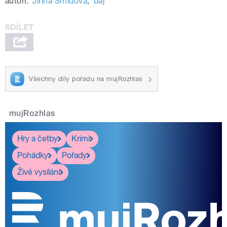
autoři:
Jiřina Šmídová
,
baj
Všechny díly pořadu na mujRozhlas
mujRozhlas
Hry a četby
Krimi
Pohádky
Pořady
Živé vysílání