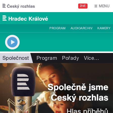
Přejít k hlavnímu obsahu
MENU
ŽIVĚ
PROGRAM
AUDIOARCHIV
KAMERY
Společnost
Program
Pořady
Více
…