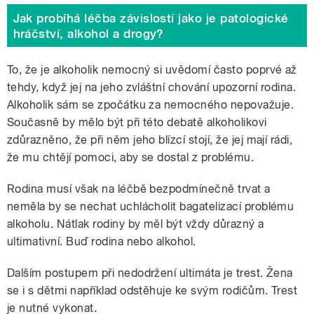
Jak probíhá léčba závislostí jako je patologické
hráčství, alkohol a drogy?
To, že je alkoholik nemocný si uvědomí často poprvé až
tehdy, když jej na jeho zvláštní chování upozorní rodina.
Alkoholik sám se zpočátku za nemocného nepovažuje.
Současně by mělo být při této debatě alkoholikovi
zdůrazněno, že při něm jeho blízcí stojí, že jej mají rádi,
že mu chtějí pomoci, aby se dostal z problému.
Rodina musí však na léčbě bezpodmínečně trvat a
neměla by se nechat uchlácholit bagatelizací problému
alkoholu. Nátlak rodiny by měl být vždy důrazný a
ultimativní. Buď rodina nebo alkohol.
Dalším postupem při nedodržení ultimáta je trest. Žena
se i s dětmi například odstěhuje ke svým rodičům. Trest
je nutné vykonat.