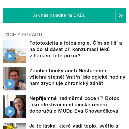
Jak nás naladíte na DABu
VÍCE Z POŘADU
Fototoxicita a fotoalergie. Čím se liší a
na co si dávat při konzumaci léků
v horkém létě pozor?
Zombie buňky aneb Nestárneme
všichni stejně! Vnitřní biologické hodiny
nám zrychluje chronický zánět
Nepříjemné nadměrné pocení? Botox
jako efektivní medicínské řešení
doporučuje MUDr. Eva Chovančíková
Je to láska, které vadí teplo, světlo a