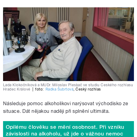
Lada Klokočníková a MUDr. Miloslav Pleskač ve studiu Českého rozhlasu
Hradec Králové
|
foto:
Radka Šubrtová
,
Český rozhlas
Následuje pomoc alkoholikovi narýsovat východisko ze
situace. Dát nějakou naději při splnění ultimáta.
Opilému člověku se mění osobnost. Při vzniku
závislosti na alkoholu, už jde o vážnou nemoc