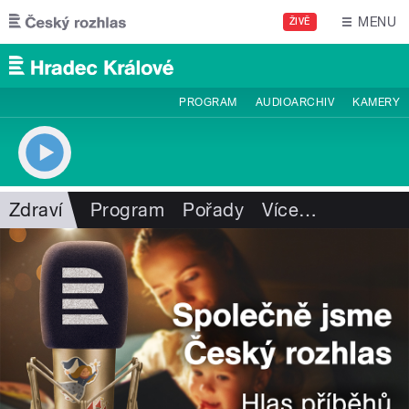
Přejít k hlavnímu obsahu
MENU
ŽIVĚ
PROGRAM
AUDIOARCHIV
KAMERY
Zdraví
Program
Pořady
Více
…