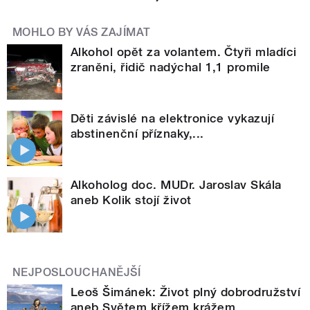
MOHLO BY VÁS ZAJÍMAT
Alkohol opět za volantem. Čtyři mladíci
zraněni, řidič nadýchal 1,1 promile
Děti závislé na elektronice vykazují
abstinenční příznaky,...
Alkoholog doc. MUDr. Jaroslav Skála
aneb Kolik stojí život
NEJPOSLOUCHANĚJŠÍ
Leoš Šimánek: Život plný dobrodružství
aneb Světem křížem krážem