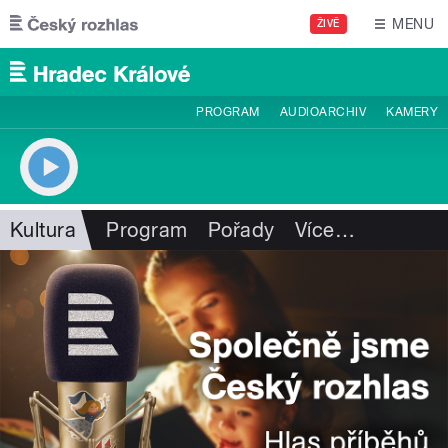
Přejít k hlavnímu obsahu
MENU
ŽIVĚ
PROGRAM
AUDIOARCHIV
KAMERY
Kultura
Program
Pořady
Více
…