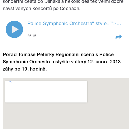
koncertní cesta do Dánska a několik desítek velmi dobře
navštívených koncertů po Čechách.
Police Symphonic
Orchestra
" style="">
Polic
25:15
Play /
Orchestra
Police Symphonic
Pořad Tomáše Peterky Regionální scéna s Police
Symphonic Orchestra uslyšíte v úterý 12. února 2013
záhy po 19. hodině.
pause