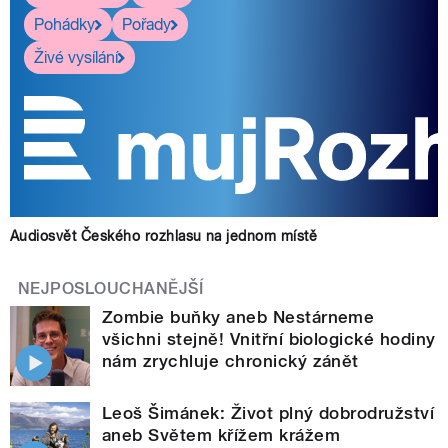
Pohádky
Pořady
Živé vysílání
Audiosvět Českého rozhlasu na jednom místě
NEJPOSLOUCHANĚJŠÍ
Zombie buňky aneb Nestárneme
všichni stejně! Vnitřní biologické hodiny
nám zrychluje chronický zánět
Leoš Šimánek: Život plný dobrodružství
aneb Světem křížem krážem