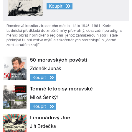
Koupit
Románová kronika ztraceného města - léta 1945–1961. Karin
Lednická předkládá do značné míry převratný, dosavadní paradigma
měnící obraz hornického regionu, jehož zahlazenou historii stále
překrývá tlustá vrstva mýtů a zakořeněných stereotypů o „černé
zemi a rudém kraji“.
50 moravských pověstí
Zdeněk Junák
Koupit
Temné letopisy moravské
Miloš Šenkýř
Koupit
Limonádový Joe
Jiří Brdečka