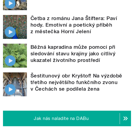
Četba z románu Jana Štiftera: Paví
hody. Emotivní a poetický příběh
z městečka Horní Jelení
Běžná kapradina může pomoci při
sledování stavu krajiny jako citlivý
ukazatel životního prostředí
Šestitunový obr Kryštof! Na výzdobě
třetího největšího funkčního zvonu
v Čechách se podílela žena
Jak nás naladíte na DABu