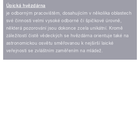
Úpická hvězdárna
je odborným pracovištěm, dosahujícím v několika oblastech
své činnosti velmi vysoké odborné či špičkové úrovně,
některá pozorování jsou dokonce zcela unikátní. Kromě
záležitostí čistě vědeckých se hvězdárna orientuje také na
astronomickou osvětu směřovanou k nejširší laické
veřejnosti se zvláštním zaměřením na mládež.