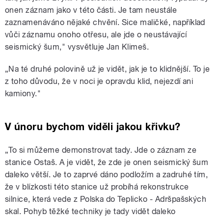
onen záznam jako v této části. Je tam neustále
zaznamenáváno nějaké chvění. Sice maličké, například
vůči záznamu onoho otřesu, ale jde o neustávající
seismický šum," vysvětluje Jan Klimeš.
„Na té druhé polovině už je vidět, jak je to klidnější. To je
z toho důvodu, že v noci je opravdu klid, nejezdí ani
kamiony."
V únoru bychom viděli jakou křivku?
„To si můžeme demonstrovat tady. Jde o záznam ze
stanice Ostaš. A je vidět, že zde je onen seismický šum
daleko větší. Je to zaprvé dáno podložím a zadruhé tím,
že v blízkosti této stanice už probíhá rekonstrukce
silnice, která vede z Polska do Teplicko - Adršpašských
skal. Pohyb těžké techniky je tady vidět daleko