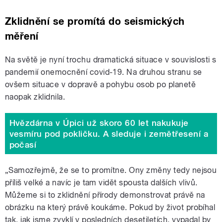
Zklidnění se promítá do seismických
měření
Na světě je nyní trochu dramatická situace v souvislosti s
pandemií onemocnění covid-19. Na druhou stranu se
ovšem situace v dopravě a pohybu osob po planetě
naopak zklidnila.
Hvězdárna v Úpici už skoro 60 let nakukuje
vesmíru pod pokličku. A sleduje i zemětřesení a
počasí
„Samozřejmě, že se to promítne. Ony změny tedy nejsou
příliš velké a navíc je tam vidět spousta dalších vlivů.
Můžeme si to zklidnění přírody demonstrovat právě na
obrázku na který právě koukáme. Pokud by život probíhal
tak, jak jsme zvyklí v posledních desetiletích, vypadal by