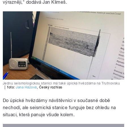
výrazněji," dodává Jan Klimeš.
Jednu seismologickou stanici má také úpická hvězdárna na Trutnovsku
|
foto:
Jana Házová
,
Český rozhlas
Do úpické hvězdárny návštěvníci v současné době
nechodí, ale seismická stanice funguje bez ohledu na
situaci, která panuje všude kolem.