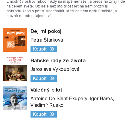
Lincolnův ostrov nikdo nikdy na mapě nenašel, a přece ho znají lidé
na celém světě. Už déle než sto třicet let na něm prožívají
dobrodružství s pěticí trosečníků, kteří na něm našli útočiště, a
hlavně nejedno tajemství.
Dej mi pokoj
Petra Štarková
Koupit
Babské rady ze života
Jaroslava Vykoupilová
Koupit
Válečný pilot
Antoine De Saint Exupéry, Igor Bareš,
Vladimír Rusko
Koupit