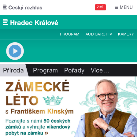
Přejít k hlavnímu obsahu
MENU
ŽIVĚ
PROGRAM
AUDIOARCHIV
KAMERY
Příroda
Program
Pořady
Více
…