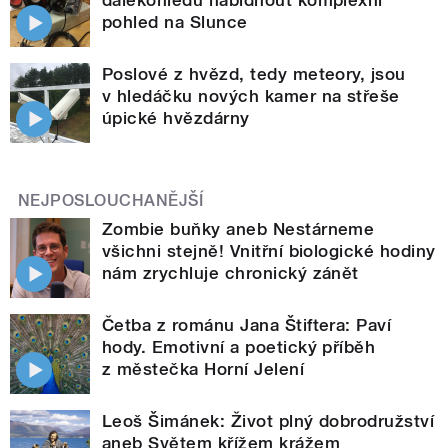
pohled na Slunce
Poslové z hvězd, tedy meteory, jsou
v hledáčku nových kamer na střeše
úpické hvězdárny
NEJPOSLOUCHANĚJŠÍ
Zombie buňky aneb Nestárneme
všichni stejně! Vnitřní biologické hodiny
nám zrychluje chronický zánět
Četba z románu Jana Štiftera: Paví
hody. Emotivní a poetický příběh
z městečka Horní Jelení
Leoš Šimánek: Život plný dobrodružství
aneb Světem křížem krážem