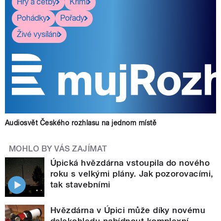
Hry a četby
Krimi
Pohádky
Pořady
Živé vysílání
Audiosvět Českého rozhlasu na jednom místě
MOHLO BY VÁS ZAJÍMAT
Úpická hvězdárna vstoupila do nového
roku s velkými plány. Jak pozorovacími,
tak stavebními
Hvězdárna v Úpici může díky novému
dalekohledu nabídnout komplexní