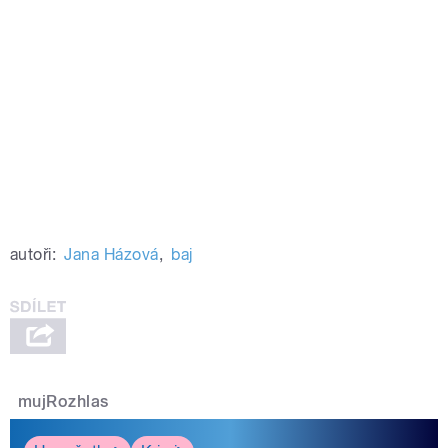
autoři:
Jana Házová
,
baj
mujRozhlas