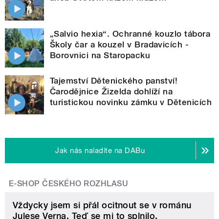
„Salvio hexia“. Ochranné kouzlo tábora
Školy čar a kouzel v Bradavicích -
Borovnici na Staropacku
Tajemství Dětenického panství!
Čarodějnice Žizelda dohlíží na
turistickou novinku zámku v Dětenicích
Jak nás naladíte na DABu
E-SHOP ČESKÉHO ROZHLASU
Vždycky jsem si přál ocitnout se v románu
Julese Verna. Teď se mi to splnilo.