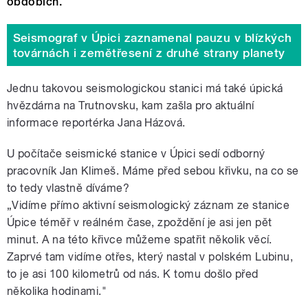
obdobích.
Seismograf v Úpici zaznamenal pauzu v blízkých
továrnách i zemětřesení z druhé strany planety
Jednu takovou seismologickou stanici má také úpická
hvězdárna na Trutnovsku, kam zašla pro aktuální
informace reportérka Jana Házová.
U počítače seismické stanice v Úpici sedí odborný
pracovník Jan Klimeš. Máme před sebou křivku, na co se
to tedy vlastně díváme?
„Vidíme přímo aktivní seismologický záznam ze stanice
Úpice téměř v reálném čase, zpoždění je asi jen pět
minut. A na této křivce můžeme spatřit několik věcí.
Zaprvé tam vidíme otřes, který nastal v polském Lubinu,
to je asi 100 kilometrů od nás. K tomu došlo před
několika hodinami."