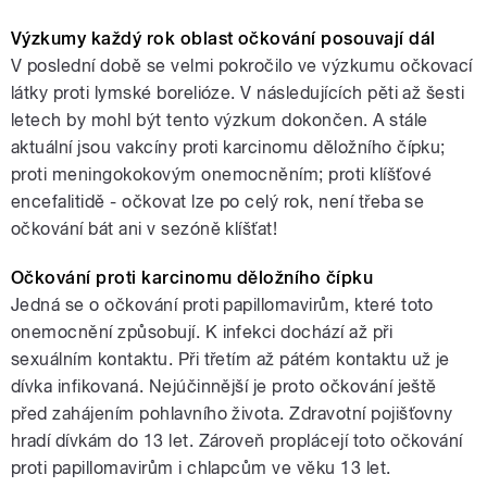
Výzkumy každý rok oblast očkování posouvají dál
V poslední době se velmi pokročilo ve výzkumu očkovací
látky proti lymské borelióze. V následujících pěti až šesti
letech by mohl být tento výzkum dokončen. A stále
aktuální jsou vakcíny proti karcinomu děložního čípku;
proti meningokokovým onemocněním; proti klíšťové
encefalitidě - očkovat lze po celý rok, není třeba se
očkování bát ani v sezóně klíšťat!
Očkování proti karcinomu děložního čípku
Jedná se o očkování proti papillomavirům, které toto
onemocnění způsobují. K infekci dochází až při
sexuálním kontaktu. Při třetím až pátém kontaktu už je
dívka infikovaná. Nejúčinnější je proto očkování ještě
před zahájením pohlavního života. Zdravotní pojišťovny
hradí dívkám do 13 let. Zároveň proplácejí toto očkování
proti papillomavirům i chlapcům ve věku 13 let.