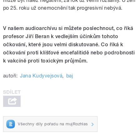
může být nález negativní, za rok už velmi rozsáhlý. U žen
po 25. roku už onemocnění tak progresivní nebývá.
V našem audioarchívu si můžete poslechnout, co říká
profesor Jiří Beran k vedlejším účinkům tohoto
očkování, které jsou velmi diskutované. Co říká k
očkování proti klíšťové encefalitidě nebo podrobnosti
k vakcíně proti toxickým průjmům.
autoři:
Jana Kudyvejsová
,
baj
Všechny díly pořadu na mujRozhlas