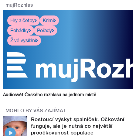
mujRozhlas
Hry a četby
Krimi
Pohádky
Pořady
Živé vysílání
Audiosvět Českého rozhlasu na jednom místě
MOHLO BY VÁS ZAJÍMAT
Rostoucí výskyt spalniček. Očkování
funguje, ale je nutná co největší
proočkovanost populace