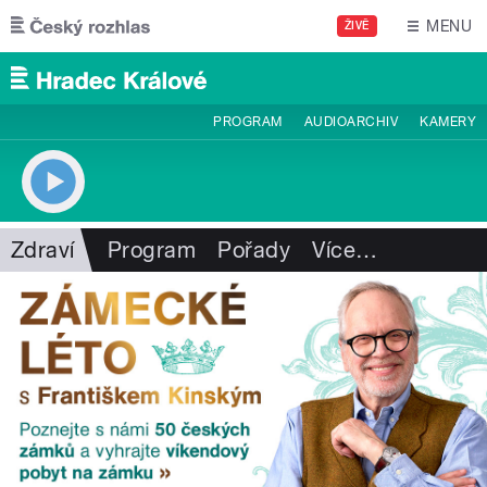
Přejít k hlavnímu obsahu
MENU
ŽIVĚ
PROGRAM
AUDIOARCHIV
KAMERY
Zdraví
Program
Pořady
Více
…