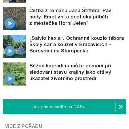
Četba z románu Jana Štiftera: Paví
hody. Emotivní a poetický příběh
z městečka Horní Jelení
„Salvio hexia“. Ochranné kouzlo tábora
Školy čar a kouzel v Bradavicích -
Borovnici na Staropacku
Běžná kapradina může pomoci při
sledování stavu krajiny jako citlivý
ukazatel životního prostředí
Jak nás naladíte na DABu
VÍCE Z POŘADU