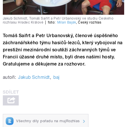
Jakub Schmidt, Tomáš Saifrt a Petr Urbanovský ve studiu Českého
rozhlasu Hradec Králové
|
foto:
Milan Baják
,
Český rozhlas
Tomáš Saifrt a Petr Urbanovský, členové úspěšného
záchranářského týmu hasičů-lezců, který vybojoval na
prestižní mezinárodní soutěži záchranných týmů ve
Francii úžasné druhé místo, byli dnes našimi hosty.
Gratulujeme a děkujeme za rozhovor.
autoři:
Jakub Schmidt
,
baj
Všechny díly pořadu na mujRozhlas