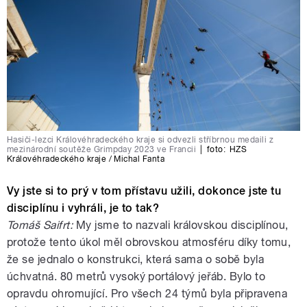
Hasiči-lezci Královéhradeckého kraje si odvezli stříbrnou medaili z
mezinárodní soutěže Grimpday 2023 ve Francii
|
foto:
HZS
Královéhradeckého kraje / Michal Fanta
Vy jste si to prý v tom přístavu užili, dokonce jste tu
disciplínu i vyhráli, je to tak?
Tomáš Saifrt:
My jsme to nazvali královskou disciplínou,
protože tento úkol měl obrovskou atmosféru díky tomu,
že se jednalo o konstrukci, která sama o sobě byla
úchvatná. 80 metrů vysoký portálový jeřáb. Bylo to
opravdu ohromující. Pro všech 24 týmů byla připravena