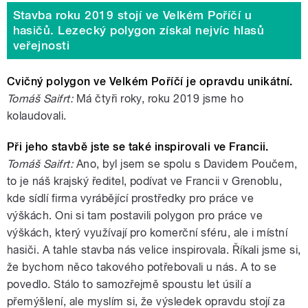
Stavba roku 2019 stojí ve Velkém Poříčí u
hasičů. Lezecký polygon získal nejvíc hlasů
veřejnosti
Cvičný polygon ve Velkém Poříčí je opravdu unikátní.
Tomáš Saifrt:
Má čtyři roky, roku 2019 jsme ho
kolaudovali.
Při jeho stavbě jste se také inspirovali ve Francii.
Tomáš Saifrt:
Ano, byl jsem se spolu s Davidem Poučem,
to je náš krajský ředitel, podívat ve Francii v Grenoblu,
kde sídlí firma vyrábějící prostředky pro práce ve
výškách. Oni si tam postavili polygon pro práce ve
výškách, který využívají pro komerční sféru, ale i místní
hasiči. A tahle stavba nás velice inspirovala. Říkali jsme si,
že bychom něco takového potřebovali u nás. A to se
povedlo. Stálo to samozřejmě spoustu let úsilí a
přemýšlení, ale myslím si, že výsledek opravdu stojí za