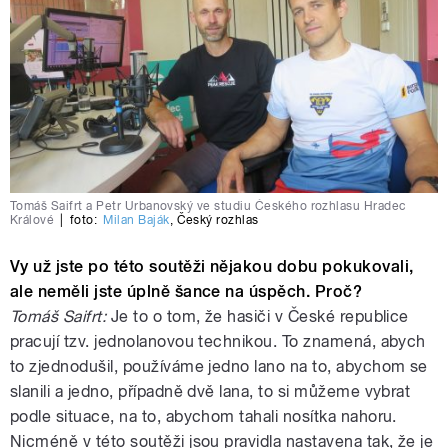
Tomáš Saifrt a Petr Urbanovský ve studiu Českého rozhlasu Hradec
Králové
|
foto:
Milan Baják
,
Český rozhlas
Vy už jste po této soutěži nějakou dobu pokukovali,
ale neměli jste úplně šance na úspěch. Proč?
Tomáš Saifrt:
Je to o tom, že hasiči v České republice
pracují tzv. jednolanovou technikou. To znamená, abych
to zjednodušil, používáme jedno lano na to, abychom se
slanili a jedno, případně dvě lana, to si můžeme vybrat
podle situace, na to, abychom tahali nosítka nahoru.
Nicméně v této soutěži jsou pravidla nastavena tak, že je