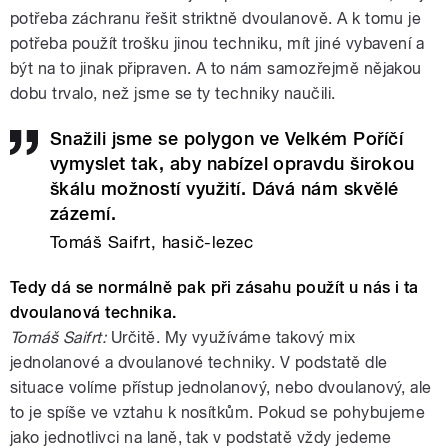
potřeba záchranu řešit striktně dvoulanově. A k tomu je
potřeba použít trošku jinou techniku, mít jiné vybavení a
být na to jinak připraven. A to nám samozřejmě nějakou
dobu trvalo, než jsme se ty techniky naučili.
Snažili jsme se polygon ve Velkém Poříčí
vymyslet tak, aby nabízel opravdu širokou
škálu možností využití. Dává nám skvělé
zázemí.
Tomáš Saifrt, hasič-lezec
Tedy dá se normálně pak při zásahu použít u nás i ta
dvoulanová technika.
Tomáš Saifrt:
Určitě. My využíváme takový mix
jednolanové a dvoulanové techniky. V podstatě dle
situace volíme přístup jednolanový, nebo dvoulanový, ale
to je spíše ve vztahu k nosítkům. Pokud se pohybujeme
jako jednotlivci na laně, tak v podstatě vždy jedeme