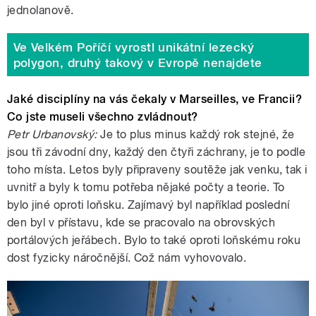
jednolanově.
Ve Velkém Poříčí vyrostl unikátní lezecký
polygon, druhý takový v Evropě nenajdete
Jaké disciplíny na vás čekaly v Marseilles, ve Francii?
Co jste museli všechno zvládnout?
Petr Urbanovský:
Je to plus minus každý rok stejné, že
jsou tři závodní dny, každý den čtyři záchrany, je to podle
toho místa. Letos byly připraveny soutěže jak venku, tak i
uvnitř a byly k tomu potřeba nějaké počty a teorie. To
bylo jiné oproti loňsku. Zajímavý byl například poslední
den byl v přístavu, kde se pracovalo na obrovských
portálových jeřábech. Bylo to také oproti loňskému roku
dost fyzicky náročnější. Což nám vyhovovalo.