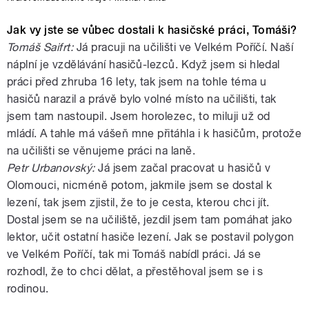
Jak vy jste se vůbec dostali k hasičské práci, Tomáši?
Tomáš Saifrt:
Já pracuji na učilišti ve Velkém Poříčí. Naší
náplní je vzdělávání hasičů-lezců. Když jsem si hledal
práci před zhruba 16 lety, tak jsem na tohle téma u
hasičů narazil a právě bylo volné místo na učilišti, tak
jsem tam nastoupil. Jsem horolezec, to miluji už od
mládí. A tahle má vášeň mne přitáhla i k hasičům, protože
na učilišti se věnujeme práci na laně.
Petr Urbanovský:
Já jsem začal pracovat u hasičů v
Olomouci, nicméně potom, jakmile jsem se dostal k
lezení, tak jsem zjistil, že to je cesta, kterou chci jít.
Dostal jsem se na učiliště, jezdil jsem tam pomáhat jako
lektor, učit ostatní hasiče lezení. Jak se postavil polygon
ve Velkém Poříčí, tak mi Tomáš nabídl práci. Já se
rozhodl, že to chci dělat, a přestěhoval jsem se i s
rodinou.