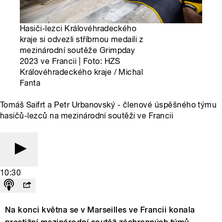
Hasiči-lezci Královéhradeckého
kraje si odvezli stříbrnou medaili z
mezinárodní soutěže Grimpday
2023 ve Francii | Foto: HZS
Královéhradeckého kraje / Michal
Fanta
Tomáš Saifrt a Petr Urbanovský - členové úspěšného týmu
hasičů-lezců na mezinárodní soutěži ve Francii
10:30
Na konci května se v Marseilles ve Francii konala