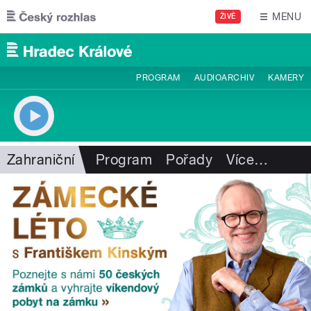
Přejít k hlavnímu obsahu
MENU
ŽIVĚ
PROGRAM
AUDIOARCHIV
KAMERY
Zahraniční
Program
Pořady
Více
…