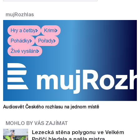
mujRozhlas
Hry a četby
Krimi
Pohádky
Pořady
Živé vysílání
Audiosvět Českého rozhlasu na jednom místě
MOHLO BY VÁS ZAJÍMAT
Lezecká stěna polygonu ve Velkém
Poříčí hledala a našla mistra