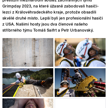
prestižní mezinárodní soutěž záchranných týmů
Grimpday 2023, na které úžasně zabodovali hasiči-
lezci z Královéhradeckého kraje, protože obsadili
skvělé druhé místo. Lepší byli jen profesionální hasiči
z USA. Našimi hosty jsou dva členové našeho
stříbrného týmu Tomáš Saifrt a Petr Urbanovský.