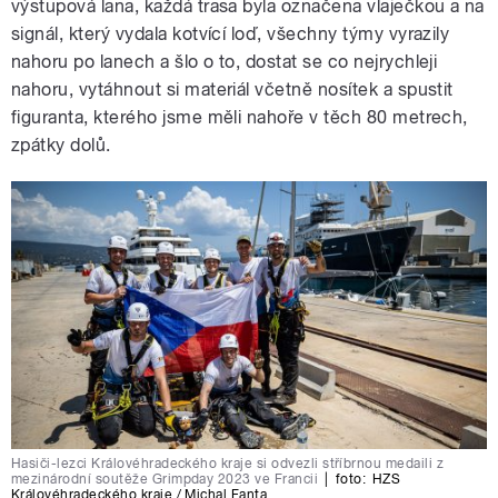
výstupová lana, každá trasa byla označena vlaječkou a na
signál, který vydala kotvící loď, všechny týmy vyrazily
nahoru po lanech a šlo o to, dostat se co nejrychleji
nahoru, vytáhnout si materiál včetně nosítek a spustit
figuranta, kterého jsme měli nahoře v těch 80 metrech,
zpátky dolů.
Hasiči-lezci Královéhradeckého kraje si odvezli stříbrnou medaili z
mezinárodní soutěže Grimpday 2023 ve Francii
|
foto:
HZS
Královéhradeckého kraje / Michal Fanta