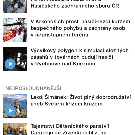
Hasičského záchranného sboru ČR
V Krkonoších prošli hasiči-lezci kurzem
bezpečného pohybu a záchrany osob
v nepřístupném terénu
Výcvikový polygon k simulaci složitých
zásahů v továrnách budují hasiči
v Rychnově nad Kněžnou
NEJPOSLOUCHANĚJŠÍ
Leoš Šimánek: Život plný dobrodružství
aneb Světem křížem krážem
Tajemství Dětenického panství!
Čarodějnice Žizelda dohlíží na