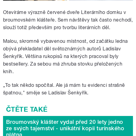
Otevíráme výrazně červené dveře Literárního domku v
broumovském klášteře. Sem návštěvy tak často nechodí,
slouží totiž především pro tvorbu literárních děl.
Malou, skromně vybavenou místnost, od začátku ledna
obývá překladatel děl světoznámých autorů Ladislav
Šenkyřík. Většina rukopisů na kterých pracoval byly
bestsellery. Za sebou má zhruba stovku přeložených
knih.
„To tak někdo spočítal. Ale já mám tu evidenci strašně
špatnou," směje se Ladislav Šenkyřík.
Broumovský klášter vydal před 20 lety jedno
ze svých tajemství - unikátní kopii turínského
plátna