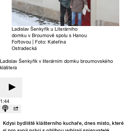
Ladislav Šenkyřík u Literárního
domku v Broumově spolu s Hanou
Fořtovou | Foto: Kateřina
Ostradecká
Ladislav Šenkyřík v literárním domku broumovského
kláštera
1:44
Kdysi bydliště klášterního kuchaře, dnes místo, které
si pro svoji práci s oblibou vybírají spisovatelé,