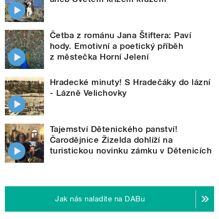
Četba z románu Jana Štiftera: Paví
hody. Emotivní a poetický příběh
z městečka Horní Jelení
Hradecké minuty! S Hradečáky do lázní
- Lázně Velichovky
Tajemství Dětenického panství!
Čarodějnice Žizelda dohlíží na
turistickou novinku zámku v Dětenicích
Jak nás naladíte na DABu