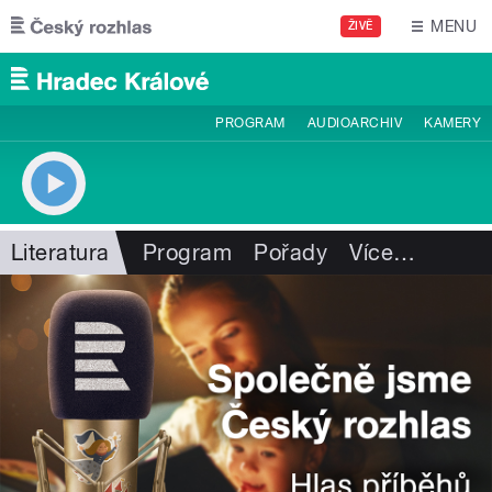
Přejít k hlavnímu obsahu
MENU
ŽIVĚ
PROGRAM
AUDIOARCHIV
KAMERY
Literatura
Program
Pořady
Více
…