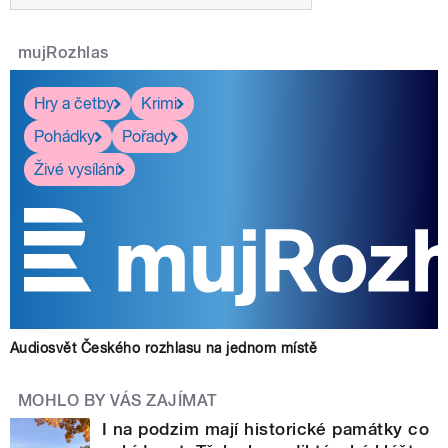
mujRozhlas
Hry a četby
Krimi
Pohádky
Pořady
Živé vysílání
Audiosvět Českého rozhlasu na jednom místě
MOHLO BY VÁS ZAJÍMAT
I na podzim mají historické památky co