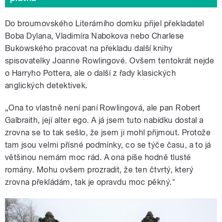
Do broumovského Literárního domku přijel překladatel
Boba Dylana, Vladimíra Nabokova nebo Charlese
Bukowského pracovat na překladu další knihy
spisovatelky Joanne Rowlingové. Ovšem tentokrát nejde
o Harryho Pottera, ale o další z řady klasických
anglických detektivek.
„Ona to vlastně není paní Rowlingová, ale pan Robert
Galbraith, její alter ego. A já jsem tuto nabídku dostal a
zrovna se to tak sešlo, že jsem ji mohl přijmout. Protože
tam jsou velmi přísné podmínky, co se týče času, a to já
většinou nemám moc rád. A ona píše hodně tlusté
romány. Mohu ovšem prozradit, že ten čtvrtý, který
zrovna překládám, tak je opravdu moc pěkný."