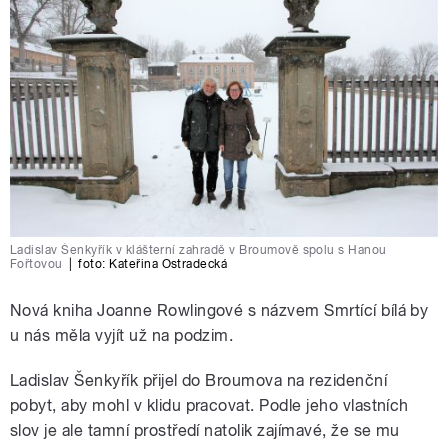
Ladislav Šenkyřík v klášterní zahradě v Broumově spolu s Hanou
Fořtovou
|
foto:
Kateřina Ostradecká
Nová kniha Joanne Rowlingové s názvem Smrtící bílá by
u nás měla vyjít už na podzim.
Ladislav Šenkyřík přijel do Broumova na rezidenční
pobyt, aby mohl v klidu pracovat. Podle jeho vlastních
slov je ale tamní prostředí natolik zajímavé, že se mu