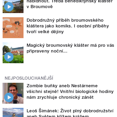
nabídnout. Třeba benediktýnský klášter
v Broumově
Dobrodružný příběh broumovského
kláštera jako komiks. I osobní příběhy
tvoří velké dějiny
Magický broumovský klášter má pro vás
připraveny noční...
NEJPOSLOUCHANĚJŠÍ
Zombie buňky aneb Nestárneme
všichni stejně! Vnitřní biologické hodiny
nám zrychluje chronický zánět
Leoš Šimánek: Život plný dobrodružství
aneb Světem křížem krážem