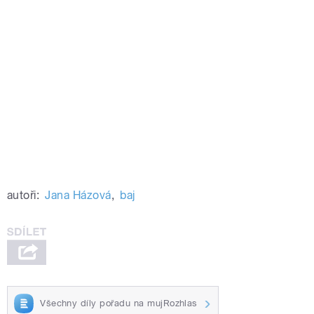
autoři:
Jana Házová
,
baj
Všechny díly pořadu na mujRozhlas