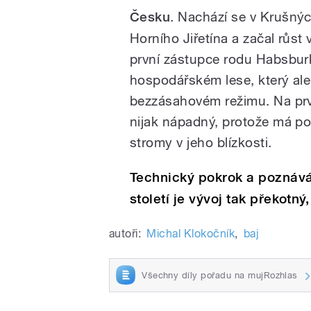
Česku
. Nachází se v Krušný
Horního Jiřetína a začal růst 
první zástupce rodu Habsburk
hospodářském lese, který ale
bezzásahovém
režimu. Na pr
nijak nápadný, protože má po
stromy v jeho blízkosti.
Technický pokrok a poznáván
století je vývoj tak překotný,
autoři:
Michal Klokočník
,
baj
Všechny díly pořadu na mujRozhlas