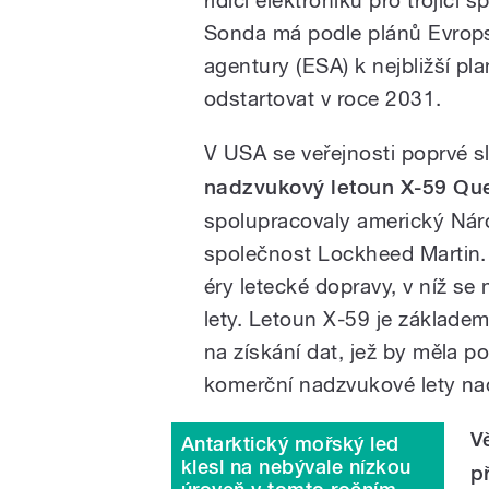
Sonda má podle plánů Evrop
agentury (ESA) k nejbližší p
odstartovat v roce 2031.
V USA se veřejnosti poprvé s
nadzvukový letoun X-59 Q
spolupracovaly americký Náro
společnost Lockheed Martin.
éry letecké dopravy, v níž se
lety. Letoun X-59 je základe
na získání dat, jež by měla p
komerční nadzvukové lety na
V
Antarktický mořský led
klesl na nebývale nízkou
p