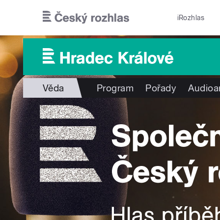
Přejít k hlavnímu obsahu
iRozhlas
Věda
Program
Pořady
Audioa