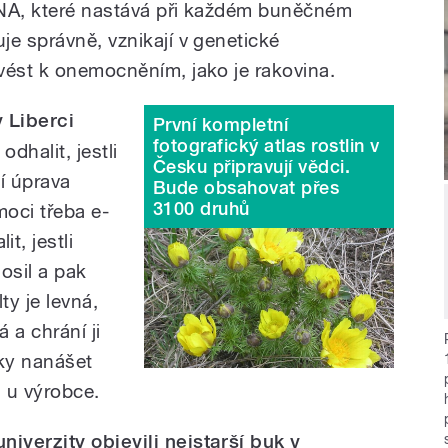
 DNA, které nastává při každém buněčném
je správně, vznikají v genetické
vést k onemocněním, jako je rakovina.
 Liberci
První kompletní
fotografický atlas rostlin v
dhalit, jestli
Česku připravují vědci.
í úprava
Bude obsahovat přes
3100 druhů
oci třeba e-
, jestli
nosil a pak
lty je levná,
 a chrání ji
tky nanášet
u u výrobce.
iverzity objevili nejstarší buk v