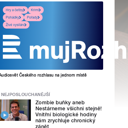
Hry a četby
Krimi
Pohádky
Pořady
Živé vysílání
Audiosvět Českého rozhlasu na jednom místě
NEJPOSLOUCHANĚJŠÍ
Zombie buňky aneb
Nestárneme všichni stejně!
Vnitřní biologické hodiny
nám zrychluje chronický
zánět