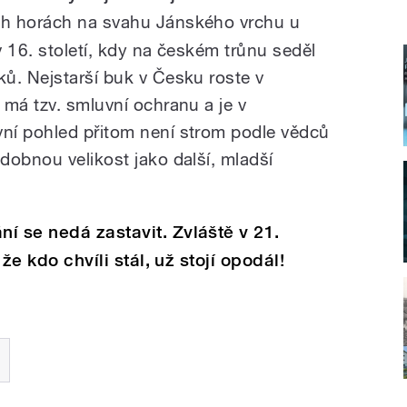
ch horách na svahu Jánského vrchu u
v 16. století, kdy na českém trůnu seděl
ů. Nejstarší buk v Česku roste v
 má tzv. smluvní ochranu a je v
vní pohled přitom není strom podle vědců
dobnou velikost jako další, mladší
í se nedá zastavit. Zvláště v 21.
 že kdo chvíli stál, už stojí opodál!