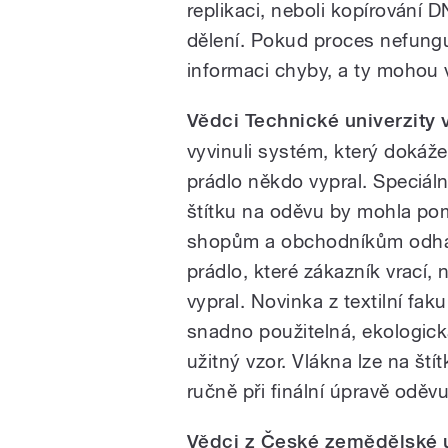
replikaci, neboli kopírování
dělení. Pokud proces nefungu
informaci chyby, a ty mohou 
Vědci Technické univerzity v
vyvinuli systém, který dokáže o
prádlo někdo vypral. Speciáln
štítku na oděvu by mohla pom
shopům a obchodníkům odhalit
prádlo, které zákazník vrací, 
vypral. Novinka z textilní faku
snadno použitelná, ekologická
užitný vzor. Vlákna lze na ští
ručně při finální úpravě oděv
Vědci z České zemědělské un