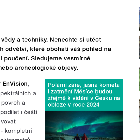
 vědy a techniky. Nenechte si utéct
 odvětví, které obohatí váš pohled na
 i poučení. Sledujeme vesmírné
nebo archeologické objevy.
 EnVision
,
Polární záře, jasná kometa
i zatmění Měsíce budou
pektrálních a
zřejmě k vidění v Česku na
 povrch a
obloze v roce 2024
odílet i čeští
avovat
 - kompletní
spektrometrů.