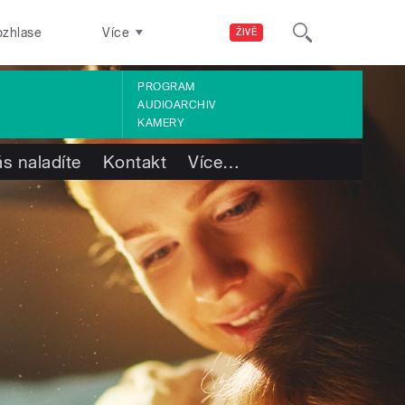
ozhlase
Více
ŽIVĚ
PROGRAM
AUDIOARCHIV
KAMERY
s naladíte
Kontakt
Více
…