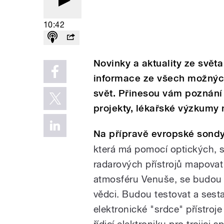
10:42
Novinky a aktuality ze světa
informace ze všech možných
svět. Přinesou vám poznání
projekty, lékařské výzkumy 
Na přípravě evropské sondy
která má pomocí optických, s
radarových přístrojů mapovat
atmosféru Venuše, se budou p
vědci. Budou testovat a sest
elektronické "srdce" přístroje
řídicí elektroniku pro trojici 