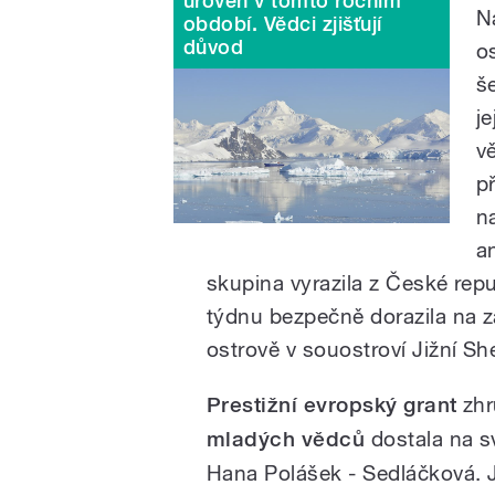
úroveň v tomto ročním
N
období. Vědci zjišťují
důvod
o
š
j
v
př
n
a
skupina vyrazila z České rep
týdnu bezpečně dorazila na
ostrově v souostroví Jižní Sh
Prestižní evropský grant
zhr
mladých vědců
dostala na s
Hana Polášek - Sedláčková. J