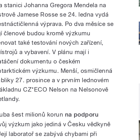
a stanici Johanna Gregora Mendela na
strově Jamese Rosse se 24. ledna vydá
estnáctičlenná výprava. Po dva měsíce se
ejí členové budou kromě výzkumu
ěnovat také testování nových zařízení,
ístrojů a vybavení. V plánu mají i
atáčení dokumentu o českém
ntarktickém výzkumu. Menší, osmičlenná
ubliky 27. prosince a v prvním lednovém
 základnu CZ*ECO Nelson na Nelsonově
etlandy.
uba šest milionů korun
na podporu
vůj výzkum jako jediná v Česku vědkyně
ejí laboratoř se zabývá chybami při