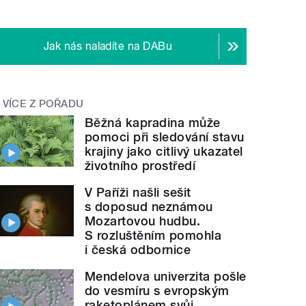
Jak nás naladíte na DABu
VÍCE Z POŘADU
Běžná kapradina může
pomoci při sledování stavu
krajiny jako citlivý ukazatel
životního prostředí
V Paříži našli sešit
s doposud neznámou
Mozartovou hudbu.
S rozluštěním pomohla
i česká odbornice
Mendelova univerzita pošle
do vesmíru s evropským
raketoplánem svůj