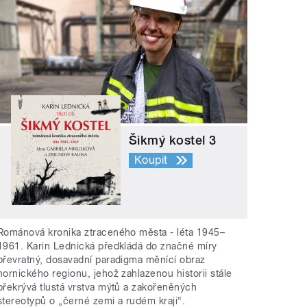
Šikmý kostel 3
Koupit
Románová kronika ztraceného města - léta 1945–
1961. Karin Lednická předkládá do značné míry
převratný, dosavadní paradigma měnící obraz
hornického regionu, jehož zahlazenou historii stále
překrývá tlustá vrstva mýtů a zakořeněných
stereotypů o „černé zemi a rudém kraji“.