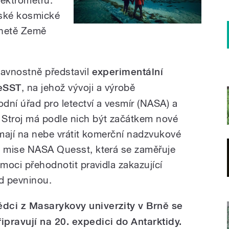
ské kosmické
lanetě Země
lavnostně představil
experimentální
ueSST
, na jehož vývoji a výrobě
dní úřad pro letectví a vesmír (NASA) a
 Stroj má podle nich být začátkem nové
 mají na nebe vrátit komerční nadzvukové
m mise NASA Quesst, která se zaměřuje
omoci přehodnotit pravidla zakazující
d pevninou.
ědci z Masarykovy univerzity v Brně se
řipravují na 20. expedici do Antarktidy.