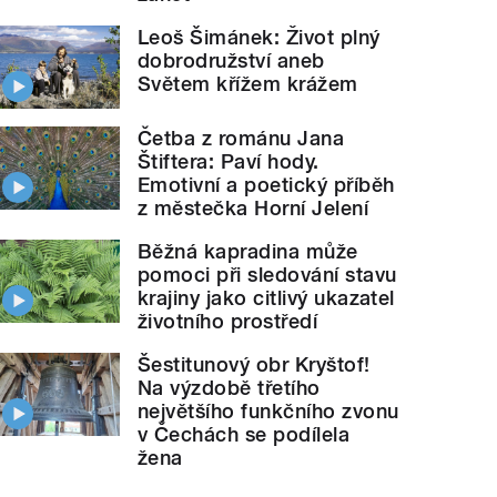
Leoš Šimánek: Život plný
dobrodružství aneb
Světem křížem krážem
Četba z románu Jana
Štiftera: Paví hody.
Emotivní a poetický příběh
z městečka Horní Jelení
Běžná kapradina může
pomoci při sledování stavu
krajiny jako citlivý ukazatel
životního prostředí
Šestitunový obr Kryštof!
Na výzdobě třetího
největšího funkčního zvonu
v Čechách se podílela
žena