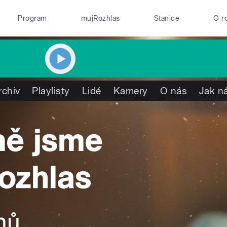
Program
mujRozhlas
Stanice
O r
rchiv
Playlisty
Lidé
Kamery
O nás
Jak ná