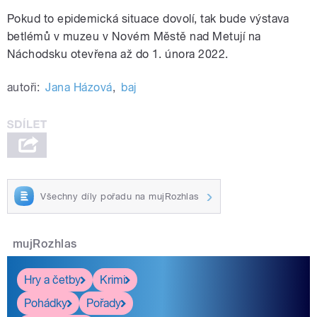
Pokud to epidemická situace dovolí, tak bude výstava
betlémů v muzeu v Novém Městě nad Metují na
Náchodsku otevřena až do 1. února 2022.
autoři:
Jana Házová
,
baj
Všechny díly pořadu na mujRozhlas
mujRozhlas
Hry a četby
Krimi
Pohádky
Pořady