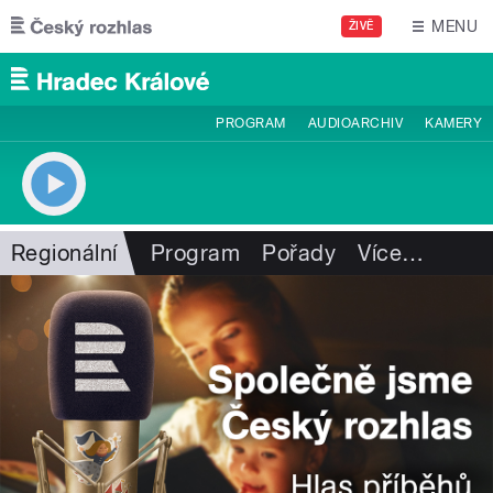
Přejít k hlavnímu obsahu
MENU
ŽIVĚ
PROGRAM
AUDIOARCHIV
KAMERY
Regionální
Program
Pořady
Více
…