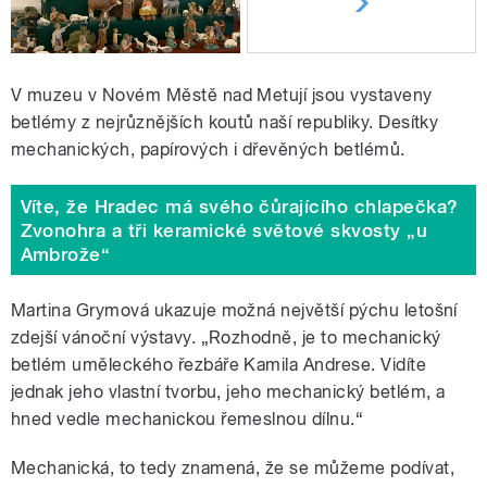
V muzeu v Novém Městě nad Metují jsou vystaveny
betlémy z nejrůznějších koutů naší republiky. Desítky
mechanických, papírových i dřevěných betlémů.
Víte, že Hradec má svého čůrajícího chlapečka?
Zvonohra a tři keramické světové skvosty „u
Ambrože“
Martina Grymová ukazuje možná největší pýchu letošní
zdejší vánoční výstavy. „Rozhodně, je to mechanický
betlém uměleckého řezbáře Kamila Andrese. Vidíte
jednak jeho vlastní tvorbu, jeho mechanický betlém, a
hned vedle mechanickou řemeslnou dílnu.“
Mechanická, to tedy znamená, že se můžeme podívat,