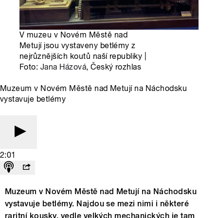
V muzeu v Novém Městě nad
Metují jsou vystaveny betlémy z
nejrůznějších koutů naší republiky |
Foto:
Jana Házová
, Český rozhlas
Muzeum v Novém Městě nad Metují na Náchodsku
vystavuje betlémy
2:01
Muzeum v Novém Městě nad Metují na Náchodsku
vystavuje betlémy. Najdou se mezi nimi i některé
raritní kousky, vedle velkých mechanických je tam