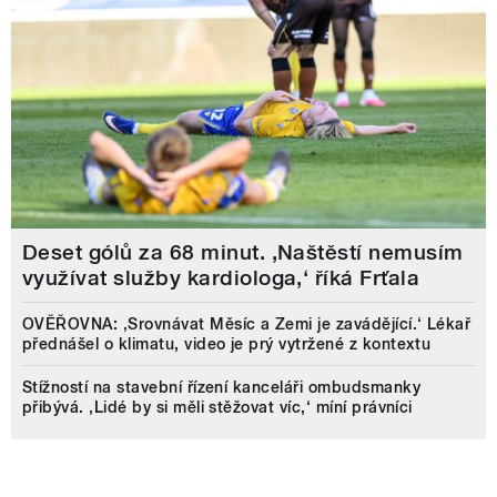
Deset gólů za 68 minut. ,Naštěstí nemusím
využívat služby kardiologa,‘ říká Frťala
OVĚŘOVNA: ‚Srovnávat Měsíc a Zemi je zavádějící.‘ Lékař
přednášel o klimatu, video je prý vytržené z kontextu
Stížností na stavební řízení kanceláři ombudsmanky
přibývá. ‚Lidé by si měli stěžovat víc,‘ míní právníci