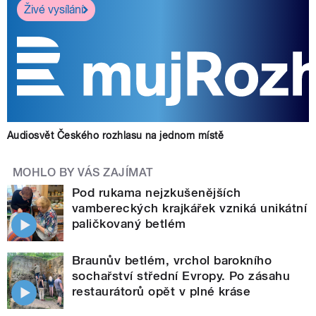
Živé vysílání
Audiosvět Českého rozhlasu na jednom místě
MOHLO BY VÁS ZAJÍMAT
Pod rukama nejzkušenějších
vambereckých krajkářek vzniká unikátní
paličkovaný betlém
Braunův betlém, vrchol barokního
sochařství střední Evropy. Po zásahu
restaurátorů opět v plné kráse