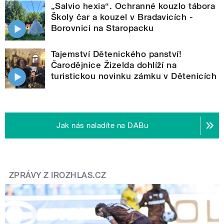
„Salvio hexia“. Ochranné kouzlo tábora
Školy čar a kouzel v Bradavicích -
Borovnici na Staropacku
Tajemství Dětenického panství!
Čarodějnice Žizelda dohlíží na
turistickou novinku zámku v Dětenicích
Jak nás naladíte na DABu
ZPRÁVY Z IROZHLAS.CZ