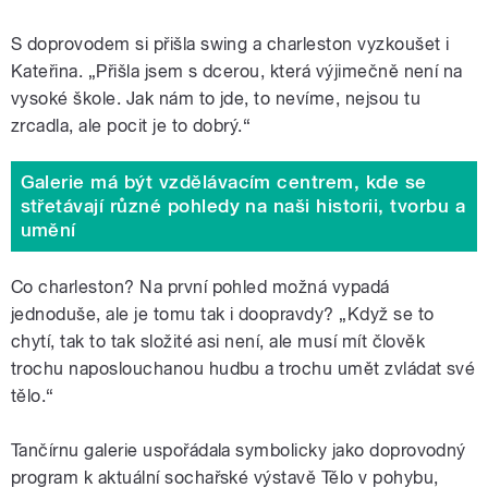
S doprovodem si přišla swing a charleston vyzkoušet i
Kateřina. „Přišla jsem s dcerou, která výjimečně není na
vysoké škole. Jak nám to jde, to nevíme, nejsou tu
zrcadla, ale pocit je to dobrý.
“
Galerie má být vzdělávacím centrem, kde se
střetávají různé pohledy na naši historii, tvorbu a
umění
Co charleston? Na první pohled možná vypadá
jednoduše, ale je tomu tak i doopravdy? „Když se to
chytí, tak to tak složité asi není, ale musí mít člověk
trochu naposlouchanou hudbu a trochu umět zvládat své
tělo.
“
Tančírnu galerie uspořádala symbolicky jako doprovodný
program k aktuální sochařské výstavě Tělo v pohybu,