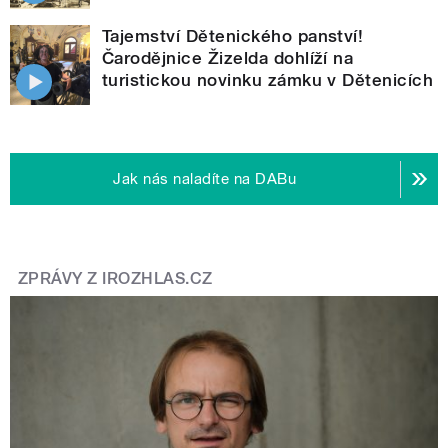
Tajemství Dětenického panství!
Čarodějnice Žizelda dohlíží na
turistickou novinku zámku v Dětenicích
Jak nás naladíte na DABu
ZPRÁVY Z IROZHLAS.CZ