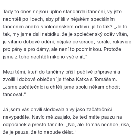
Tady to dnes nejsou úplně standardní taneční, vy jste
nechtěli po lidech, aby přišli v nějakém speciálním
tanečním anebo společenském oděvu, je to tak? „Je to
tak, my jsme dali nabídku, že je společenský oděv vítán,
je vítáno dobové odění, nějaké dekorace, korále, rukavice
pro pány a pro dámy, ale není to podmínkou. Protože
jsme z toho nechtěli nikoho vyčlenit.
“
Mezi těmi, kteří do tančírny přišli pečlivě připraveni a
zvolili i dobové oblečení je třeba Katka s Tomášem.
„Jsme začátečníci a chtěli jsme spolu někam chodit
tancovat.
“
Já jsem vás chvíli sledovala a vy jako začátečníci
nevypadáte. Navíc mě zaujalo, že teď máte pauzu na
odpočinek a přesto tančíte. „No, ale Tomáš nechce, říká,
že je pauza, že to nebude dělat.
“