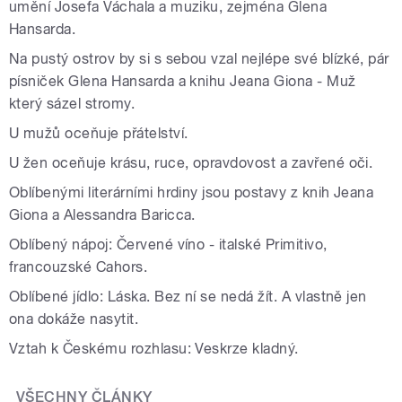
umění Josefa Váchala a muziku, zejména Glena
Hansarda.
Na pustý ostrov by si s sebou vzal nejlépe své blízké, pár
písniček Glena Hansarda a knihu Jeana Giona - Muž
který sázel stromy.
U mužů oceňuje přátelství.
U žen oceňuje krásu, ruce, opravdovost a zavřené oči.
Oblíbenými literárními hrdiny jsou postavy z knih Jeana
Giona a Alessandra Baricca.
Oblíbený nápoj: Červené víno - italské Primitivo,
francouzské Cahors.
Oblíbené jídlo: Láska. Bez ní se nedá žít. A vlastně jen
ona dokáže nasytit.
Vztah k Českému rozhlasu: Veskrze kladný.
VŠECHNY ČLÁNKY