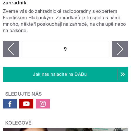
zahradník
Zveme vás do zahradnické radioporadny s expertem
Františkem Hlubockým. Zahrádkářů je tu spolu s námi
mnoho, někteří poslouchají na zahradě, na chalupě nebo
na balkoně.
STRÁNKY
9
n
zí
Jak nás naladíte na DABu
SLEDUJTE NÁS
KOLEGOVÉ