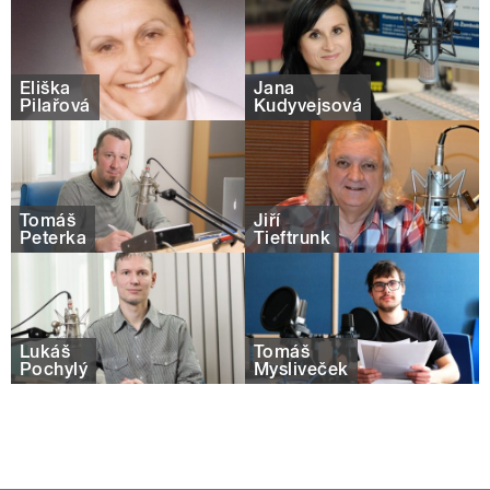
Eliška
Jana
Pilařová
Kudyvejsová
Tomáš
Jiří
Peterka
Tieftrunk
Lukáš
Tomáš
Pochylý
Mysliveček