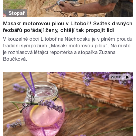
Stopař
Masakr motorovou pilou v Litoboři! Svátek drsných
řezbářů pořádají ženy, chtějí tak propojit lidi
V kouzelné obci Litoboř na Náchodsku je v plném proudu
tradiční sympozium „Masakr motorovou pilou“. Na místě
je rozhlasová létající reportérka a stopařka Zuzana
Boučková.
20 minut