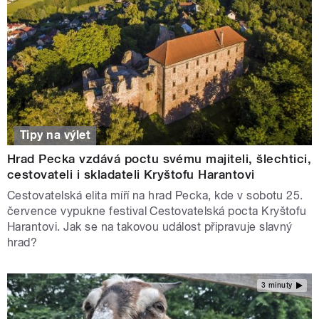
Tipy na výlet
Hrad Pecka vzdává poctu svému majiteli, šlechtici,
cestovateli i skladateli Kryštofu Harantovi
Cestovatelská elita míří na hrad Pecka, kde v sobotu 25.
července vypukne festival Cestovatelská pocta Kryštofu
Harantovi. Jak se na takovou událost připravuje slavný
hrad?
3 minuty