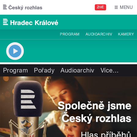
Přejít k hlavnímu obsahu
MENU
ŽIVĚ
PROGRAM
AUDIOARCHIV
KAMERY
Program
Pořady
Audioarchiv
Více
…