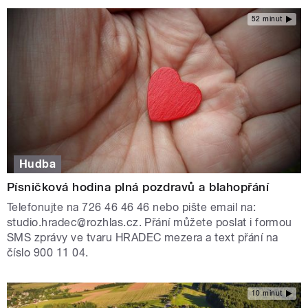
52 minut
Hudba
Písničková hodina plná pozdravů a blahopřání
Telefonujte na 726 46 46 46 nebo pište email na:
studio.hradec@rozhlas.cz. Přání můžete poslat i formou
SMS zprávy ve tvaru HRADEC mezera a text přání na
číslo 900 11 04.
10 minut