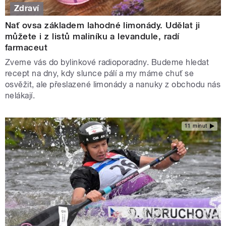
Zdraví
Nať ovsa základem lahodné limonády. Udělat ji
můžete i z listů maliníku a levandule, radí
farmaceut
Zveme vás do bylinkové radioporadny. Budeme hledat
recept na dny, kdy slunce pálí a my máme chuť se
osvěžit, ale přeslazené limonády a nanuky z obchodu nás
nelákají.
11 minut