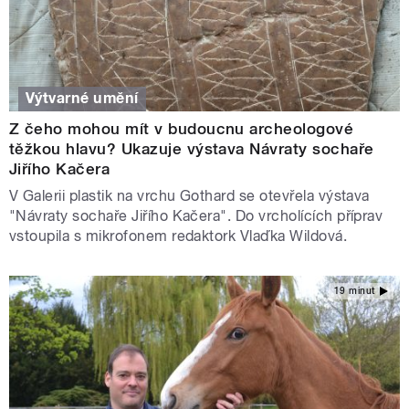
Výtvarné umění
Z čeho mohou mít v budoucnu archeologové
těžkou hlavu? Ukazuje výstava Návraty sochaře
Jiřího Kačera
V Galerii plastik na vrchu Gothard se otevřela výstava
"Návraty sochaře Jiřího Kačera". Do vrcholících příprav
vstoupila s mikrofonem redaktork Vlaďka Wildová.
19 minut