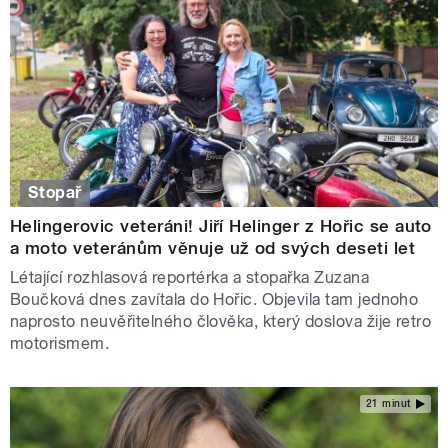
Stopař
Helingerovic veteráni! Jiří Helinger z Hořic se auto
a moto veteránům věnuje už od svých deseti let
Létající rozhlasová reportérka a stopařka Zuzana
Boučková dnes zavítala do Hořic. Objevila tam jednoho
naprosto neuvěřitelného člověka, který doslova žije retro
motorismem.
21 minut