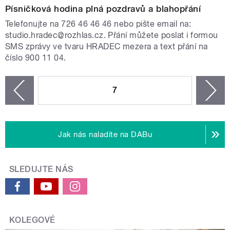
Písničková hodina plná pozdravů a blahopřání
Telefonujte na 726 46 46 46 nebo pište email na:
studio.hradec@rozhlas.cz. Přání můžete poslat i formou
SMS zprávy ve tvaru HRADEC mezera a text přání na
číslo 900 11 04.
STRÁNKY
7
n
zí
Jak nás naladíte na DABu
SLEDUJTE NÁS
KOLEGOVÉ