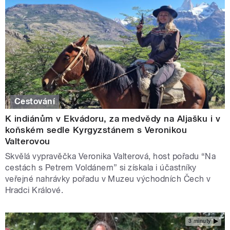
Cestování
K indiánům v Ekvádoru, za medvědy na Aljašku i v
koňském sedle Kyrgyzstánem s Veronikou
Valterovou
Skvělá vypravěčka Veronika Valterová, host pořadu “Na
cestách s Petrem Voldánem” si získala i účastníky
veřejné nahrávky pořadu v Muzeu východních Čech v
Hradci Králové.
3 minuty