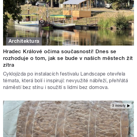
Architektura
Hradec Králové očima současnosti! Dnes se
rozhoduje o tom, jak se bude v našich městech žít
zítra
Cyklojízda po instalacích festivalu Landscape otevřela
témata, která bolí i inspirují: nevyužité nábřeží, přehřátá
náměstí bez stínu i soužití s lidmi bez domova.
3 minuty