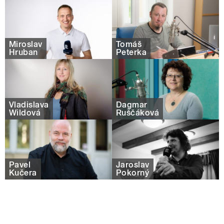
Miroslav
Tomáš
Hruban
Peterka
Vladislava
Dagmar
Wildová
Ruščáková
Pavel
Jaroslav
Kučera
Pokorný