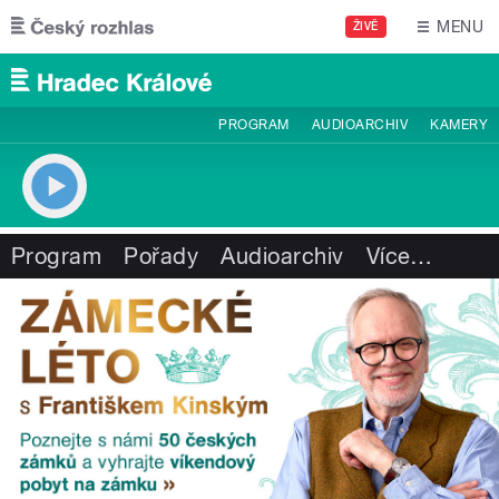
Přejít k hlavnímu obsahu
MENU
ŽIVĚ
PROGRAM
AUDIOARCHIV
KAMERY
Program
Pořady
Audioarchiv
Více
…