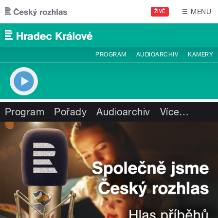
Přejít k hlavnímu obsahu
MENU
ŽIVĚ
PROGRAM
AUDIOARCHIV
KAMERY
Program
Pořady
Audioarchiv
Více
…