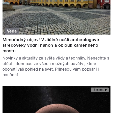
Věda
Mimořádný objev! V Jičíně našli archeologové
středověký vodní náhon a oblouk kamenného
mostu
Novinky a aktuality ze světa vědy a techniky. Nenechte si
utéct informace ze všech možných odvětví, které
obohatí váš pohled na svět. Přinesou vám poznání i
poučení.
11 minut