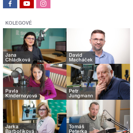
KOLEGOVÉ
Jana
David
Chládková
Macháček
Pavla
Petr
Kindernayová
Jungmann
Jarka
Tomáš
Barboříková
Peterka