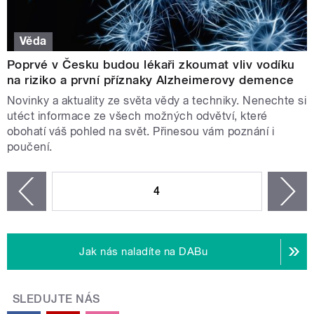
Věda
Poprvé v Česku budou lékaři zkoumat vliv vodíku
na riziko a první příznaky Alzheimerovy demence
Novinky a aktuality ze světa vědy a techniky. Nenechte si
utéct informace ze všech možných odvětví, které
obohatí váš pohled na svět. Přinesou vám poznání i
poučení.
STRÁNKY
4
n
zí
Jak nás naladíte na DABu
SLEDUJTE NÁS