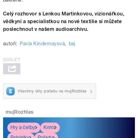
Celý rozhovor s Lenkou Martinkovou, vizionářkou,
vědkyní a specialistkou na nové textilie si můžete
poslechnout v našem audioarchivu.
autoři:
Pavla Kindernayová
,
baj
Všechny díly pořadu na mujRozhlas
mujRozhlas
Hry a četby
Krimi
Pohádky
Pořady