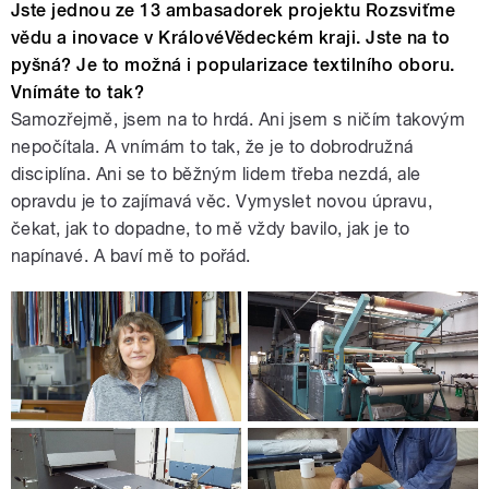
Jste jednou ze 13 ambasadorek projektu Rozsviťme
vědu a inovace v KrálovéVědeckém kraji. Jste na to
pyšná? Je to možná i popularizace textilního oboru.
Vnímáte to tak?
Samozřejmě, jsem na to hrdá. Ani jsem s ničím takovým
nepočítala. A vnímám to tak, že je to dobrodružná
disciplína. Ani se to běžným lidem třeba nezdá, ale
opravdu je to zajímavá věc. Vymyslet novou úpravu,
čekat, jak to dopadne, to mě vždy bavilo, jak je to
napínavé. A baví mě to pořád.