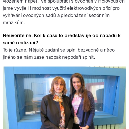
vloženém napětí. Ve spolupráci s ovocnáři v Holovousích
jsme vyvíjeli i možnost využití elektrovodivých přízí pro
vyhřívání ovocných sadů a předcházení sezónním
mrazíkům.
Neuvěřitelné. Kolik času to představuje od nápadu k
samé realizaci?
To je různé. Nějaké zadání se splní bezvadně a něco
jiného se nám zase naopak nepodaří splnit.