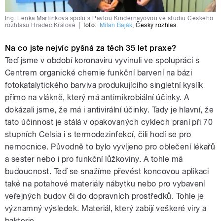
Ing. Lenka Martinková spolu s Pavlou Kindernayovou ve studiu Českého
rozhlasu Hradec Králové
|
foto:
Milan Baják
,
Český rozhlas
Na co jste nejvíc pyšná za těch 35 let praxe?
Teď jsme v období koronaviru vyvinuli ve spolupráci s
Centrem organické chemie funkční barvení na bázi
fotokatalytického barviva produkujícího singletní kyslík
přímo na vlákně, který má antimikrobiální účinky. A
dokázali jsme, že má i antivirální účinky. Tady je hlavní, že
tato účinnost je stálá v opakovaných cyklech praní při 70
stupních Celsia i s termodezinfekcí, čili hodí se pro
nemocnice. Původně to bylo vyvíjeno pro oblečení lékařů
a sester nebo i pro funkční lůžkoviny. A tohle má
budoucnost. Teď se snažíme převést koncovou aplikaci
také na potahové materiály nábytku nebo pro vybavení
veřejných budov či do dopravních prostředků. Tohle je
významný výsledek. Materiál, který zabíjí veškeré viry a
bakterie.