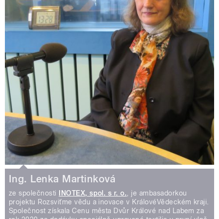
Ing. Lenka Martinková
ze společnosti
INOTEX, spol. s r. o.
, je ambasadorkou
projektu Rozsviťme vědu a inovace v KrálovéVědeckém kraji.
Společnost získala Cenu města Dvůr Králové nad Labem za