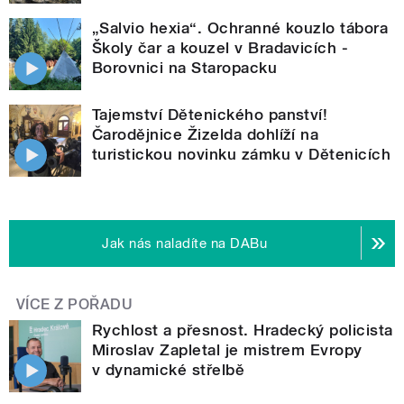
„Salvio hexia“. Ochranné kouzlo tábora
Školy čar a kouzel v Bradavicích -
Borovnici na Staropacku
Tajemství Dětenického panství!
Čarodějnice Žizelda dohlíží na
turistickou novinku zámku v Dětenicích
Jak nás naladíte na DABu
VÍCE Z POŘADU
Rychlost a přesnost. Hradecký policista
Miroslav Zapletal je mistrem Evropy
v dynamické střelbě