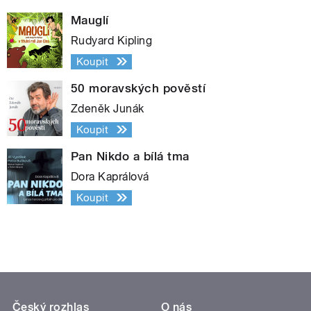
Mauglí
Rudyard Kipling
Koupit
50 moravských pověstí
Zdeněk Junák
Koupit
Pan Nikdo a bílá tma
Dora Kaprálová
Koupit
Český rozhlas
O nás