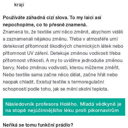
kraji
Používáte záhadná cizí slova. To my laici asi
nepochopíme, co to přesně znamená.
Znamená to, že textilie umí něco změnit, abychom viděli
a zaznamenali nějakou změnu. Třeba v atmosféře umí
detekovat přítomnost škodlivých chemických látek nebo
přítomnost UV záření. Detekuje změnou vodivosti třeba
přítomnost vlhkosti. A my to uvidíme jednoduše změnou
barvy. Nebo změnou vodivosti, kterou můžeme změřit.
Nebo textilie sama začne něco dělat, začne hřát nebo
naopak chladit. Existují textilie s termoregulační
schopností podle toho, jak se mění okolní teplota.
Následovník profesora Holého. Mladá vědkyně je
na stopě nejúčinnějšího léku proti pikornavirům
Neříká se tomu funkční prádlo?