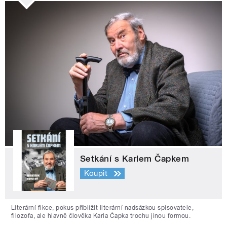
Setkání s Karlem Čapkem
Koupit
Literární fikce, pokus přiblížit literární nadsázkou spisovatele,
filozofa, ale hlavně člověka Karla Čapka trochu jinou formou.