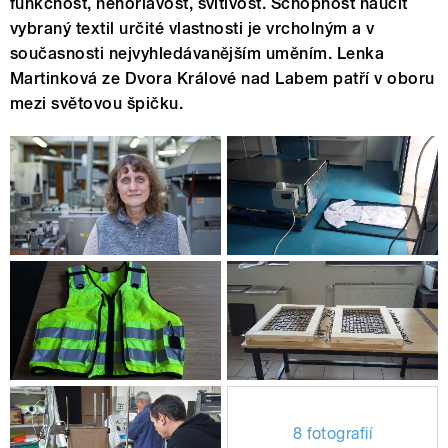
funkčnost, nehořlavost, svítivost. Schopnost naučit
vybraný textil určité vlastnosti je vrcholným a v
současnosti nejvyhledávanějším uměním. Lenka
Martinková ze Dvora Králové nad Labem patří v oboru
mezi světovou špičku.
8 fotografií