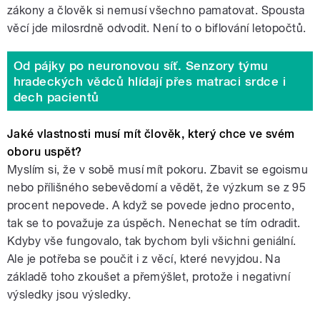
zákony a člověk si nemusí všechno pamatovat. Spousta
věcí jde milosrdně odvodit. Není to o biflování letopočtů.
Od pájky po neuronovou síť. Senzory týmu
hradeckých vědců hlídají přes matraci srdce i
dech pacientů
Jaké vlastnosti musí mít člověk, který chce ve svém
oboru uspět?
Myslím si, že v sobě musí mít pokoru. Zbavit se egoismu
nebo přílišného sebevědomí a vědět, že výzkum se z 95
procent nepovede. A když se povede jedno procento,
tak se to považuje za úspěch. Nenechat se tím odradit.
Kdyby vše fungovalo, tak bychom byli všichni geniální.
Ale je potřeba se poučit i z věcí, které nevyjdou. Na
základě toho zkoušet a přemýšlet, protože i negativní
výsledky jsou výsledky.