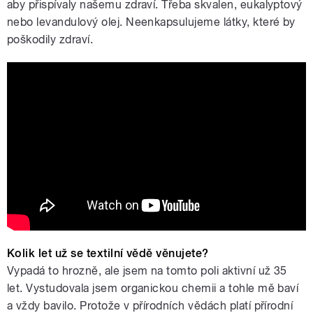
aby přispívaly našemu zdraví. Třeba skvalen, eukalyptový
nebo levandulový olej. Neenkapsulujeme látky, které by
poškodily zdraví.
Ing. Lenka Martinková: Rozsviťme vědu
a inovace v KrálovéVědeckém kraji
Kolik let už se textilní vědě věnujete?
Vypadá to hrozně, ale jsem na tomto poli aktivní už 35
let. Vystudovala jsem organickou chemii a tohle mě baví
a vždy bavilo. Protože v přírodních vědách platí přírodní