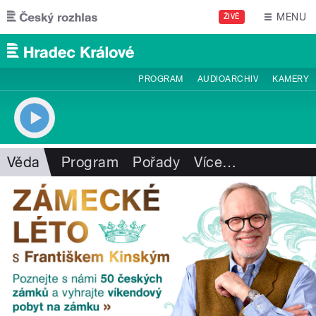
Přejít k hlavnímu obsahu
MENU
ŽIVĚ
PROGRAM
AUDIOARCHIV
KAMERY
Věda
Program
Pořady
Více
…