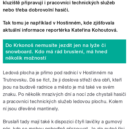
kluziště připravují i pracovníci technických služeb
nebo třeba dobrovolní hasiči.
Tak tomu je například v Hostinném, kde zjišťovala
aktuální informace reportérka Kateřina Kohoutová.
Do Krkonoš nemusíte jezdit jen na lyže či
snowboard. Kdo má rád bruslení, má hned
několik možností
Ledová plocha je přímo pod radnicí v Hostinném na
Trutnovsku. Dá se říct, že ji doslova střeží dva obři, kteří
jsou na budově radnice a město je má také ve svém
znaku. Po několik mrazivých dní a nocí zde chystali hasiči
a pracovníci technických služeb ledovou plochu. Kolem
ní jsou dřevěné mantinely.
Bruslaři tady mají také k dispozici čtyři lavičky a gumový
pás, kde se mohou pohodlně přezouvat. Je ale nutné říci,