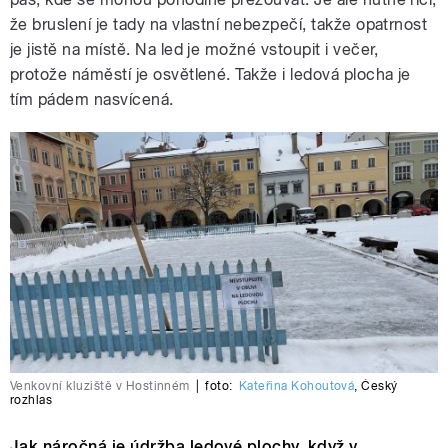
že bruslení je tady na vlastní nebezpečí, takže opatrnost
je jistě na místě. Na led je možné vstoupit i večer,
protože náměstí je osvětlené. Takže i ledová plocha je
tím pádem nasvícená.
Venkovní kluziště v Hostinném
|
foto:
Kateřina Kohoutová
,
Český
rozhlas
Jak náročná je údržba ledové plochy, když v