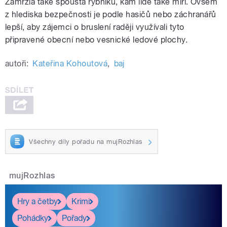
Zamrzla také spousta rybníků, kam lidé také míří. Ovšem
z hlediska bezpečnosti je podle hasičů nebo záchranářů
lepší, aby zájemci o bruslení raději využívali tyto
připravené obecní nebo vesnické ledové plochy.
autoři:
Kateřina Kohoutová
,
baj
Všechny díly pořadu na mujRozhlas
mujRozhlas
Hry a četby
Krimi
Pohádky
Pořady