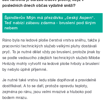
posledních dnech občas vydatně sněží?
Špindlerův Mlýn má přezdívku „český Aspen“.
Teď nabízí zábavu zdarma - bruslení pod širým
nebem
Ráno byla na ledové ploše čerstvá vrstva sněhu, takže ji
pracovníci technických služeb velkými pluhy dostávali
pryč. To je nutné dělat vždy po bruslení, protože jinak by
se podle vedoucího zdejších technických služeb Miloše
Hvězdy mohly vytvořit na ledové ploše hrboly a bruslení
by nebylo úplně příjemné.
Je nutné také vrstvu ledu stále doplňovat a pravidelně
dostříkávat. A to se daří, protože opravdu teploty,
zejména po ránu, jsou velmi mrazivé a hluboko pod
bodem mrazu.