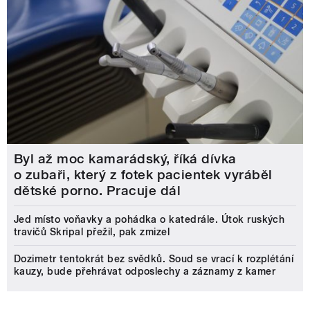
Byl až moc kamarádský, říká dívka
o zubaři, který z fotek pacientek vyráběl
dětské porno. Pracuje dál
Jed místo voňavky a pohádka o katedrále. Útok ruských
travičů Skripal přežil, pak zmizel
Dozimetr tentokrát bez svědků. Soud se vrací k rozplétání
kauzy, bude přehrávat odposlechy a záznamy z kamer