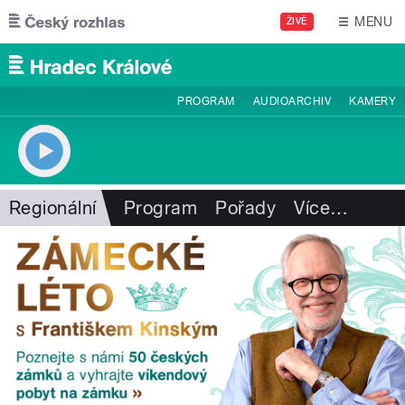
Přejít k hlavnímu obsahu
MENU
ŽIVĚ
PROGRAM
AUDIOARCHIV
KAMERY
Regionální
Program
Pořady
Více
…