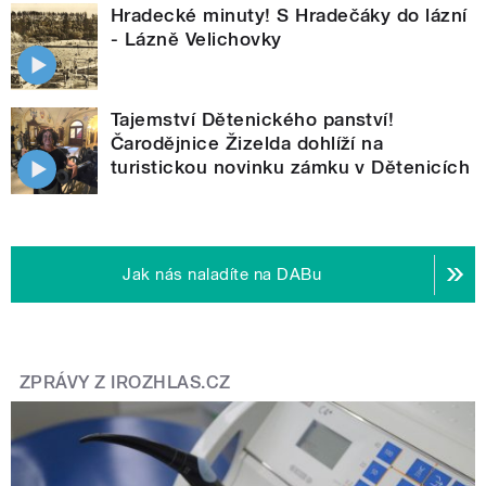
Hradecké minuty! S Hradečáky do lázní
- Lázně Velichovky
Tajemství Dětenického panství!
Čarodějnice Žizelda dohlíží na
turistickou novinku zámku v Dětenicích
Jak nás naladíte na DABu
ZPRÁVY Z IROZHLAS.CZ