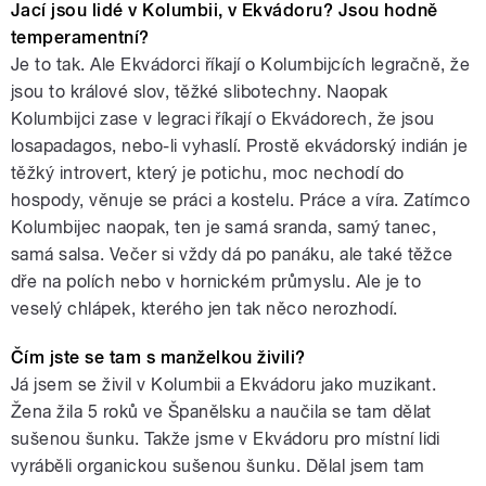
Jací jsou lidé v Kolumbii, v Ekvádoru? Jsou hodně
temperamentní?
Je to tak. Ale Ekvádorci říkají o Kolumbijcích legračně, že
jsou to králové slov, těžké slibotechny. Naopak
Kolumbijci zase v legraci říkají o Ekvádorech, že jsou
losapadagos, nebo-li vyhaslí. Prostě ekvádorský indián je
těžký introvert, který je potichu, moc nechodí do
hospody, věnuje se práci a kostelu. Práce a víra. Zatímco
Kolumbijec naopak, ten je samá sranda, samý tanec,
samá salsa. Večer si vždy dá po panáku, ale také těžce
dře na polích nebo v hornickém průmyslu. Ale je to
veselý chlápek, kterého jen tak něco nerozhodí.
Čím jste se tam s manželkou živili?
Já jsem se živil v Kolumbii a Ekvádoru jako muzikant.
Žena žila 5 roků ve Španělsku a naučila se tam dělat
sušenou šunku. Takže jsme v Ekvádoru pro místní lidi
vyráběli organickou sušenou šunku. Dělal jsem tam