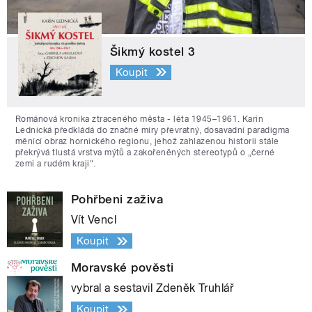
Šikmý kostel 3
Koupit
Románová kronika ztraceného města - léta 1945–1961. Karin
Lednická předkládá do značné míry převratný, dosavadní paradigma
měnící obraz hornického regionu, jehož zahlazenou historii stále
překrývá tlustá vrstva mýtů a zakořeněných stereotypů o „černé
zemi a rudém kraji“.
Pohřbeni zaživa
Vít Vencl
Koupit
Moravské pověsti
vybral a sestavil Zdeněk Truhlář
Koupit