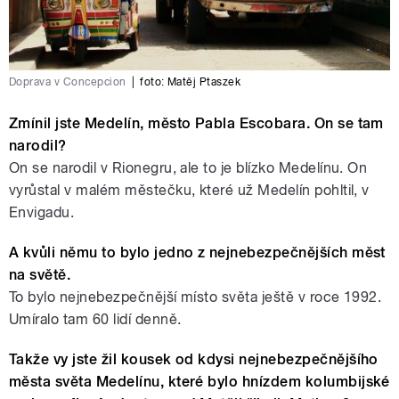
Doprava v Concepcion
|
foto:
Matěj Ptaszek
Zmínil jste Medelín, město Pabla Escobara. On se tam
narodil?
On se narodil v Rionegru, ale to je blízko Medelínu. On
vyrůstal v malém městečku, které už Medelín pohltil, v
Envigadu.
A kvůli němu to bylo jedno z nejnebezpečnějších měst
na světě.
To bylo nejnebezpečnější místo světa ještě v roce 1992.
Umíralo tam 60 lidí denně.
Takže vy jste žil kousek od kdysi nejnebezpečnějšího
města světa Medelínu, které bylo hnízdem kolumbijské