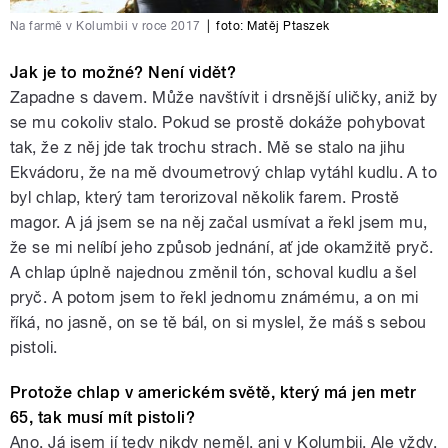
Na farmě v Kolumbii v roce 2017
|
foto:
Matěj Ptaszek
Jak je to možné? Není vidět?
Zapadne s davem. Může navštívit i drsnější uličky, aniž by
se mu cokoliv stalo. Pokud se prostě dokáže pohybovat
tak, že z něj jde tak trochu strach. Mě se stalo na jihu
Ekvádoru, že na mě dvoumetrový chlap vytáhl kudlu. A to
byl chlap, který tam terorizoval několik farem. Prostě
magor. A já jsem se na něj začal usmívat a řekl jsem mu,
že se mi nelíbí jeho způsob jednání, ať jde okamžitě pryč.
A chlap úplně najednou změnil tón, schoval kudlu a šel
pryč. A potom jsem to řekl jednomu známému, a on mi
říká, no jasně, on se tě bál, on si myslel, že máš s sebou
pistoli.
Protože chlap v americkém světě, který má jen metr
65, tak musí mít pistoli?
Ano. Já jsem jí tedy nikdy neměl, ani v Kolumbii. Ale vždy,