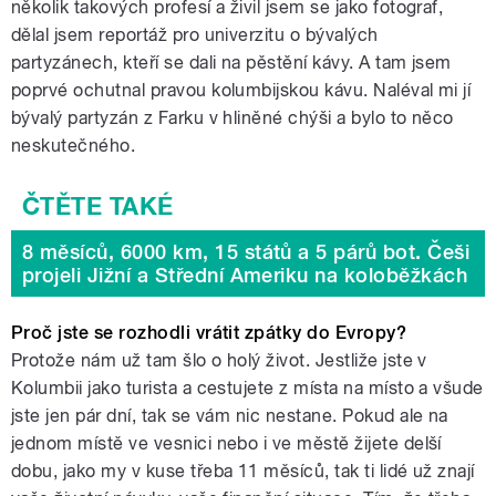
několik takových profesí a živil jsem se jako fotograf,
dělal jsem reportáž pro univerzitu o bývalých
partyzánech, kteří se dali na pěstění kávy. A tam jsem
poprvé ochutnal pravou kolumbijskou kávu. Naléval mi jí
bývalý partyzán z Farku v hliněné chýši a bylo to něco
neskutečného.
8 měsíců, 6000 km, 15 států a 5 párů bot. Češi
projeli Jižní a Střední Ameriku na koloběžkách
Proč jste se rozhodli vrátit zpátky do Evropy?
Protože nám už tam šlo o holý život. Jestliže jste v
Kolumbii jako turista a cestujete z místa na místo a všude
jste jen pár dní, tak se vám nic nestane. Pokud ale na
jednom místě ve vesnici nebo i ve městě žijete delší
dobu, jako my v kuse třeba 11 měsíců, tak ti lidé už znají