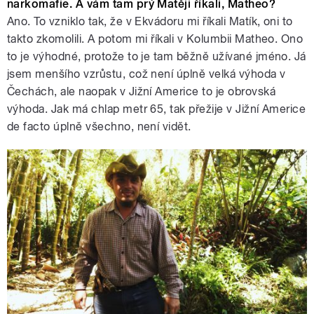
narkomafie. A vám tam prý Matěji říkali, Matheo?
Ano. To vzniklo tak, že v Ekvádoru mi říkali Matík, oni to
takto zkomolili. A potom mi říkali v Kolumbii Matheo. Ono
to je výhodné, protože to je tam běžně užívané jméno. Já
jsem menšího vzrůstu, což není úplně velká výhoda v
Čechách, ale naopak v Jižní Americe to je obrovská
výhoda. Jak má chlap metr 65, tak přežije v Jižní Americe
de facto úplně všechno, není vidět.