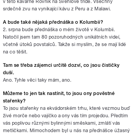
v této kavárně Rovník na Švehlově třídě. Všechny
srdečně zvu na vynikající kávu z Peru a z Malawi.
A bude také nějaká přednáška o Kolumbii?
2. srpna bude přednáška o mém životě v Kolumbii.
Natočil jsem tam 80 pozoruhodných unikátních videí,
včetně útoků povstalců. Takže si myslím, že se mají lidé
na co těšit.
Tam se třeba zájemci určitě dozví, co jsou čističky
duší.
Ano. Tyhle věci taky mám, ano.
Můžeme to jen tak nastínit, to jsou ony pověstné
stařenky?
To jsou stařenky na ekvádorském trhu, které vezmou buď
živé morče nebo vajíčko a ony vás tím projedou. Předtím
vás poplivou různými bylinnými směskami, zmlátí vás
metličkami. Mimochodem byl u nás na přednášce úžasný