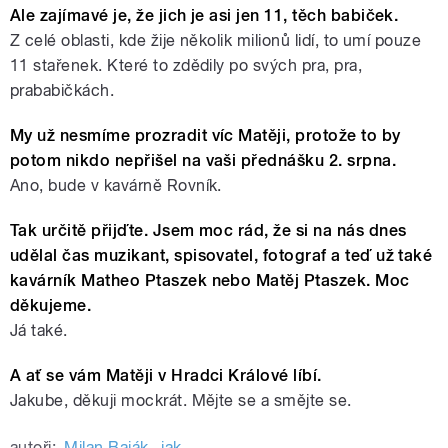
Ale zajímavé je, že jich je asi jen 11, těch babiček.
Z celé oblasti, kde žije několik milionů lidí, to umí pouze
11 stařenek. Které to zdědily po svých pra, pra,
prababičkách.
My už nesmíme prozradit víc Matěji, protože to by
potom nikdo nepřišel na vaši přednášku 2. srpna.
Ano, bude v kavárně Rovník.
Tak určitě přijďte. Jsem moc rád, že si na nás dnes
udělal čas muzikant, spisovatel, fotograf a teď už také
kavárník Matheo Ptaszek nebo Matěj Ptaszek. Moc
děkujeme.
Já také.
A ať se vám Matěji v Hradci Králové líbí.
Jakube, děkuji mockrát. Mějte se a smějte se.
autoři:
Milan Baják
,
jak