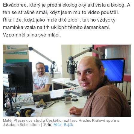
Ekvádorec, který je přední ekologický aktivista a biolog. A
ten se strašně smál, když jsem mu to video pouštěl.
Říkal, že, když jako malé dítě zlobil, tak ho vždycky
maminka vzala na trh uklidnit těmito šamankami.
Vzpomněl si na své mládí.
Matěj Ptaszek ve studiu Českého rozhlasu Hradec Králové spolu s
Jakubem Schmidtem
|
foto:
Milan Baják