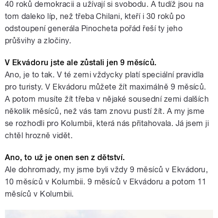
40 roků demokracii a užívají si svobodu. A tudíž jsou na
tom daleko líp, než třeba Chilani, kteří i 30 roků po
odstoupení generála Pinocheta pořád řeší ty jeho
průšvihy a zločiny.
V Ekvádoru jste ale zůstali jen 9 měsíců.
Ano, je to tak. V té zemi vždycky platí speciální pravidla
pro turisty. V Ekvádoru můžete žít maximálně 9 měsíců.
A potom musíte žít třeba v nějaké sousední zemi dalších
několik měsíců, než vás tam znovu pustí žít. A my jsme
se rozhodli pro Kolumbii, která nás přitahovala. Já jsem ji
chtěl hrozně vidět.
Ano, to už je onen sen z dětství.
Ale dohromady, my jsme byli vždy 9 měsíců v Ekvádoru,
10 měsíců v Kolumbii. 9 měsíců v Ekvádoru a potom 11
měsíců v Kolumbii.