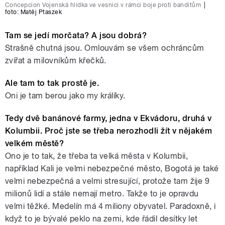
Concepcion Vojenská hlídka ve vesnici v rámci boje proti banditům
|
foto:
Matěj Ptaszek
Tam se jedí morčata? A jsou dobrá?
Strašně chutná jsou. Omlouvám se všem ochráncům
zvířat a milovníkům křečků.
Ale tam to tak prostě je.
Oni je tam berou jako my králíky.
Tedy dvě banánové farmy, jedna v Ekvádoru, druhá v
Kolumbii. Proč jste se třeba nerozhodli žít v nějakém
velkém městě?
Ono je to tak, že třeba ta velká města v Kolumbii,
například Kali je velmi nebezpečné město, Bogotá je také
velmi nebezpečná a velmi stresující, protože tam žije 9
milionů lidí a stále nemají metro. Takže to je opravdu
velmi těžké. Medelín má 4 miliony obyvatel. Paradoxně, i
když to je bývalé peklo na zemi, kde řádil desítky let