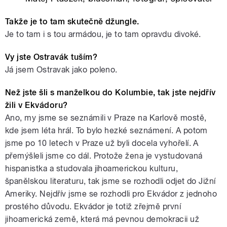
Takže je to tam skutečně džungle.
Je to tam i s tou armádou, je to tam opravdu divoké.
Vy jste Ostravák tuším?
Já jsem Ostravak jako poleno.
Než jste šli s manželkou do Kolumbie, tak jste nejdřív
žili v Ekvádoru?
Ano, my jsme se seznámili v Praze na Karlově mostě,
kde jsem léta hrál. To bylo hezké seznámení. A potom
jsme po 10 letech v Praze už byli docela vyhořelí. A
přemýšleli jsme co dál. Protože žena je vystudovaná
hispanistka a studovala jihoamerickou kulturu,
španělskou literaturu, tak jsme se rozhodli odjet do Jižní
Ameriky. Nejdřív jsme se rozhodli pro Ekvádor z jednoho
prostého důvodu. Ekvádor je totiž zřejmě první
jihoamerická země, která má pevnou demokracii už