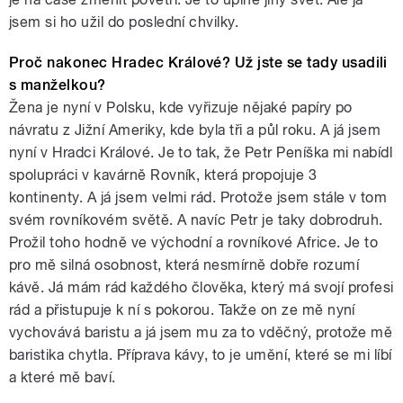
jsem si ho užil do poslední chvilky.
Proč nakonec Hradec Králové? Už jste se tady usadili
s manželkou?
Žena je nyní v Polsku, kde vyřizuje nějaké papíry po
návratu z Jižní Ameriky, kde byla tři a půl roku. A já jsem
nyní v Hradci Králové. Je to tak, že Petr Peníška mi nabídl
spolupráci v kavárně Rovník, která propojuje 3
kontinenty. A já jsem velmi rád. Protože jsem stále v tom
svém rovníkovém světě. A navíc Petr je taky dobrodruh.
Prožil toho hodně ve východní a rovníkové Africe. Je to
pro mě silná osobnost, která nesmírně dobře rozumí
kávě. Já mám rád každého člověka, který má svojí profesi
rád a přistupuje k ní s pokorou. Takže on ze mě nyní
vychovává baristu a já jsem mu za to vděčný, protože mě
baristika chytla. Příprava kávy, to je umění, které se mi líbí
a které mě baví.