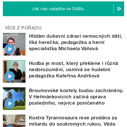
Jak nás naladíte na DABu
VÍCE Z POŘADU
Hlídám duševní zdraví nemocných dětí,
říká herečka, pedagožka a herní
specialistka Michaela Váňová
Hudba je most, který překlene i různá
nedorozumění, usmívá se hudební
pedagožka Kateřina Andršová
Broumovské kostely budou zachráněny.
V Heřmánkovicích začíná oprava
posledního, nejvíce poničeného
Kostra Tyrannosaura rexe prodána za
miliardu do soukromých rukou. Věda