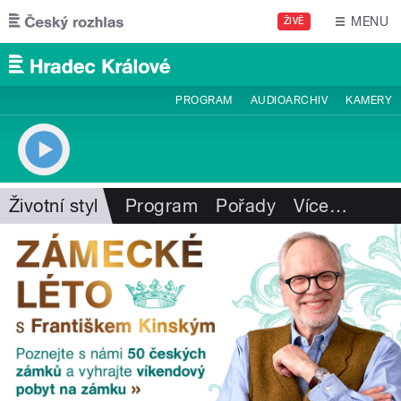
Přejít k hlavnímu obsahu
MENU
ŽIVĚ
PROGRAM
AUDIOARCHIV
KAMERY
Životní styl
Program
Pořady
Více
…