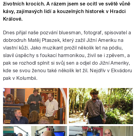
životních krocích. A rázem jsem se ocitl ve světě vůně
kávy, zajímavých lidí a kouzelných historek v Hradci
Králové.
Dnes přijal naše pozvání bluesman, fotograf, spisovatel a
dobrodruh Matěj Ptaszek, který zažil Jižní Ameriku na
vlastní kůži. Jako muzikant prožil několik let na pódiu,
slavil úspěchy s foukací harmonikou, živil se i zpěvem, a
pak se rozhodl splnit si svůj sen a odjel do Jižní Ameriky,
kde se svou ženou také několik let žil. Nejdřív v Ekvádoru
pak v Kolumbii.