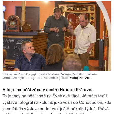
V kavárně Rovník s jejím zakladatelem Petrem Peníškou během
vernisáže mých fotografií z Kolumbie
|
foto:
Matěj Ptaszek
A to je na pěší zóna v centru Hradce Králové.
To je tady na pěší zóně na Švehlově třídě. Já mám teď i
výstavu fotografií z kolumbijské vesnice Concepcion, kde
jsem žil. Ta výstava bude trvat ještě několik týdnů. Právě