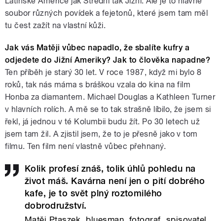
Latinské Americe jak Střední tak Jižní. Ale je to hlavně
soubor různých povídek a fejetonů, které jsem tam měl
tu čest zažít na vlastní kůži.
Jak vás Matěji vůbec napadlo, že sbalíte kufry a
odjedete do Jižní Ameriky? Jak to člověka napadne?
Ten příběh je starý 30 let. V roce 1987, když mi bylo 8
roků, tak nás máma s bráškou vzala do kina na film
Honba za diamantem. Michael Douglas a Kathleen Turner
v hlavních rolích. A mě se to tak strašně líbilo, že jsem si
řekl, já jednou v té Kolumbii budu žít. Po 30 letech už
jsem tam žil. A zjistil jsem, že to je přesně jako v tom
filmu. Ten film není vlastně vůbec přehnaný.
Kolik profesí znáš, tolik úhlů pohledu na
život máš. Kavárna není jen o pití dobrého
kafe, je to svět plný roztomilého
dobrodružství.
Matěj Ptaszek, bluesman, fotograf, spisovatel