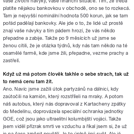
vaše životní návyky, vaše finanční situace. Tím, že třeba
platíte nějakou bankovkou v obchodě, ono se to rozkecá.
Tam je nejvyšší nominální hodnota 500 korun, jak se tam
pořád padělají bankovky. Ale jde o to, že lidé už prostě
znají vaše návyky a tím pádem hrozí, že vás někdo
přepadne a zabije. Takže po 9 měsících už jsme se
ženou cítili, že je otázka týdnů, kdy nás tam někdo na té
osamělé farmě, kde jsme žili, přepadne, vezme prachy a
zastřelí.
Když už má potom člověk takhle o sebe strach, tak už
to nemá cenu tam žít.
Ano. Navíc jsme zažili útok partyzánů na dálnici, kdy
zaútočili na kamión, který rozstříleli na mraky. A potom
náš autobus, který nás dopravoval z Kartacheny zpátky
do Medelínu, doprovázela speciální ochranka jednotky
GOE, což jsou jako ultraelitní kolumbijští vojáci. Takže
jsem viděl přízrak smrti ve vzduchu a říkal jsem si, že už
je na čase změnit povětří. Je to úplně jiný svět. Ale já