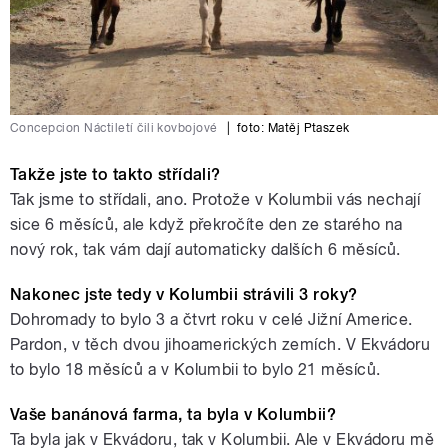
Concepcion Náctiletí čili kovbojové
|
foto:
Matěj Ptaszek
Takže jste to takto střídali?
Tak jsme to střídali, ano. Protože v Kolumbii vás nechají
sice 6 měsíců, ale když překročíte den ze starého na
nový rok, tak vám dají automaticky dalších 6 měsíců.
Nakonec jste tedy v Kolumbii strávili 3 roky?
Dohromady to bylo 3 a čtvrt roku v celé Jižní Americe.
Pardon, v těch dvou jihoamerických zemích. V Ekvádoru
to bylo 18 měsíců a v Kolumbii to bylo 21 měsíců.
Vaše banánová farma, ta byla v Kolumbii?
Ta byla jak v Ekvádoru, tak v Kolumbii. Ale v Ekvádoru mě