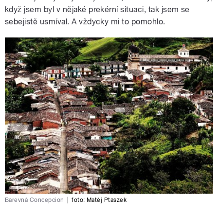
když jsem byl v nějaké prekérní situaci, tak jsem se
sebejistě usmíval. A vždycky mi to pomohlo.
Barevná Concepcion
|
foto:
Matěj Ptaszek