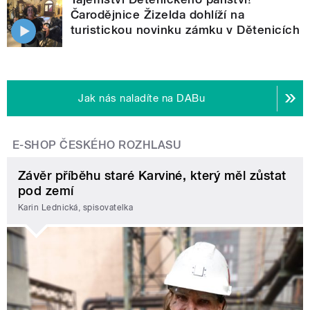
Čarodějnice Žizelda dohlíží na
turistickou novinku zámku v Dětenicích
Jak nás naladíte na DABu
E-SHOP ČESKÉHO ROZHLASU
Závěr příběhu staré Karviné, který měl zůstat
pod zemí
Karin Lednická, spisovatelka