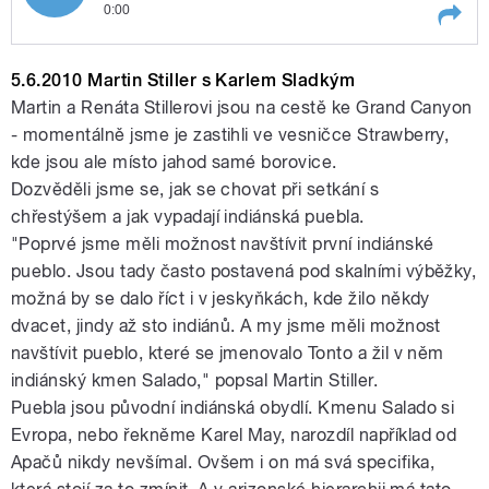
0:00
Novákem
Play /
Novákem
12.6.2010 Martin Stiller se
5.6.2010 Martin Stiller s Karlem Sladkým
Zdeňkem
Martin a Renáta Stillerovi jsou na cestě ke Grand Canyon
- momentálně jsme je zastihli ve vesničce Strawberry,
kde jsou ale místo jahod samé borovice.
Dozvěděli jsme se, jak se chovat při setkání s
chřestýšem a jak vypadají indiánská puebla.
"Poprvé jsme měli možnost navštívit první indiánské
pueblo. Jsou tady často postavená pod skalními výběžky,
pause
možná by se dalo říct i v jeskyňkách, kde žilo někdy
dvacet, jindy až sto indiánů. A my jsme měli možnost
navštívit pueblo, které se jmenovalo Tonto a žil v něm
indiánský kmen Salado," popsal Martin Stiller.
Puebla jsou původní indiánská obydlí. Kmenu Salado si
Evropa, nebo řekněme Karel May, narozdíl například od
Apačů nikdy nevšímal. Ovšem i on má svá specifika,