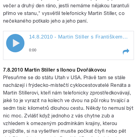
večer a druhý den ráno, jestli nemáme nějakou tarantuli
přímo ve stanu," vysvětlil telefonicky Martin Stiller, co
nečekaného potkalo jeho a jeho paní.
14.8.2010 - Martin Stiller s Františkem
Mifk
14.8.2010 - Martin Stiller s Františkem
0:00
Mifkem
Play /
Mifkem
14.8.2010 - Martin Stiller s
7.8.2010 Martin Stiller s Ilonou Dvořákovou
Františkem
Přesuňme se do státu Utah v USA. Právě tam se stále
nacházejí i frýdecko-místečtí cyklocestovatelé Renáta a
Martin Stillerovi, kteří nám telefonicky zprostředkovávají,
jaké to je vyrazit na kolech ve dvou na půl roku trvající a
sedm tisíc kilometrů dlouhou cestu. Někdy to nemusí být
nic moc. Zvlášť když jednoho z vás chytne zub a
vzhledem k omezeným podmínkám krajiny, kterou
pause
projíždíte, si na vyšetření musíte počkat čtyři nebo pět