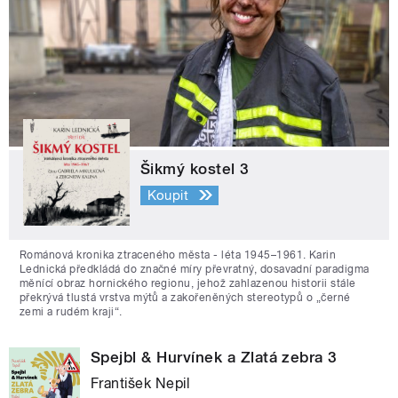
Šikmý kostel 3
Koupit
Románová kronika ztraceného města - léta 1945–1961. Karin
Lednická předkládá do značné míry převratný, dosavadní paradigma
měnící obraz hornického regionu, jehož zahlazenou historii stále
překrývá tlustá vrstva mýtů a zakořeněných stereotypů o „černé
zemi a rudém kraji“.
Spejbl & Hurvínek a Zlatá zebra 3
František Nepil