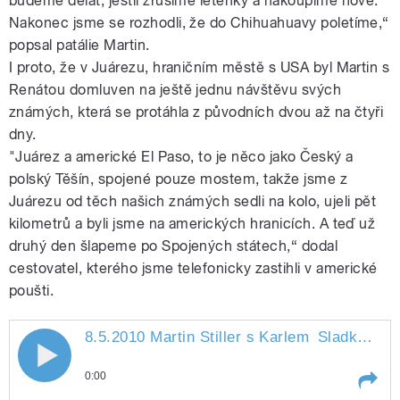
budeme dělat, jestli zrušíme letenky a nakoupíme nové.
Nakonec jsme se rozhodli, že do Chihuahuavy poletíme,“
popsal patálie Martin.
I proto, že v Juárezu, hraničním městě s USA byl Martin s
Renátou domluven na ještě jednu návštěvu svých
známých, která se protáhla z původních dvou až na čtyři
dny.
"Juárez a americké El Paso, to je něco jako Český a
polský Těšín, spojené pouze mostem, takže jsme z
Juárezu od těch našich známých sedli na kolo, ujeli pět
kilometrů a byli jsme na amerických hranicích. A teď už
druhý den šlapeme po Spojených státech,“ dodal
cestovatel, kterého jsme telefonicky zastihli v americké
poušti.
8.5.2010 Martin Stiller s Karlem
Sladkým
" s
8.5.2010 Martin Stiller s Karlem
0:00
Sladkým