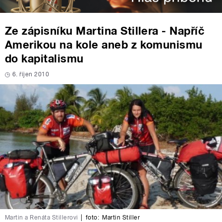
Ze zápisníku Martina Stillera - Napříč
Amerikou na kole aneb z komunismu
do kapitalismu
6. říjen 2010
Martin a Renáta Stillerovi
|
foto:
Martin Stiller