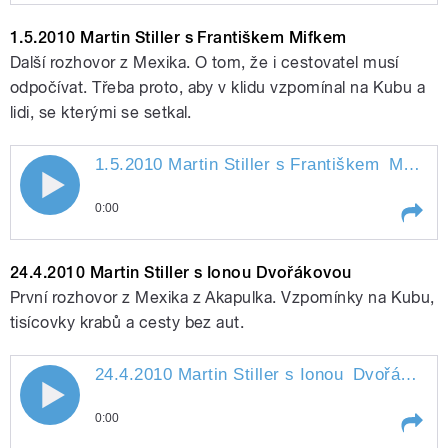
Play /
Sladkým
8.5.2010 Martin Stiller s Karlem
1.5.2010 Martin Stiller s Františkem Mifkem
Další rozhovor z Mexika. O tom, že i cestovatel musí
odpočívat. Třeba proto, aby v klidu vzpomínal na Kubu a
lidi, se kterými se setkal.
1.5.2010 Martin Stiller s Františkem
Mifkem
1.5.2010 Martin Stiller s Františkem
0:00
pause
Mifkem
Play /
Mifkem
1.5.2010 Martin Stiller s Františkem
24.4.2010 Martin Stiller s Ionou Dvořákovou
První rozhovor z Mexika z Akapulka. Vzpomínky na Kubu,
tisícovky krabů a cesty bez aut.
24.4.2010 Martin Stiller s Ionou
Dvořákovou
24.4.2010 Martin Stiller s Ionou
0:00
Dvořákovou