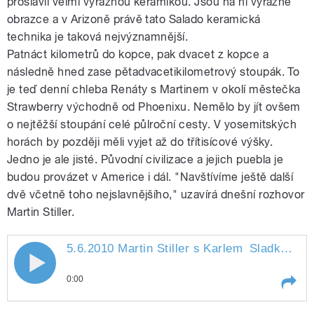
proslavil velmi výraznou keramikou. Jsou na ní výrazné
obrazce a v Arizoně právě tato Salado keramická
technika je taková nejvýznamnější.
Patnáct kilometrů do kopce, pak dvacet z kopce a
následně hned zase pětadvacetikilometrový stoupák. To
je teď denní chleba Renáty s Martinem v okolí městečka
Strawberry východně od Phoenixu. Nemělo by jít ovšem
o nejtěžší stoupání celé půlroční cesty. V yosemitských
horách by později měli vyjet až do třítisícové výšky.
Jedno je ale jisté. Původní civilizace a jejich puebla je
budou provázet v Americe i dál. "Navštívíme ještě další
dvě včetně toho nejslavnějšího," uzavírá dnešní rozhovor
Martin Stiller.
5.6.2010 Martin Stiller s Karlem
Sladkým
" s
5.6.2010 Martin Stiller s Karlem
0:00
Sladkým
Play /
Sladkým
5.6.2010 Martin Stiller s Karlem