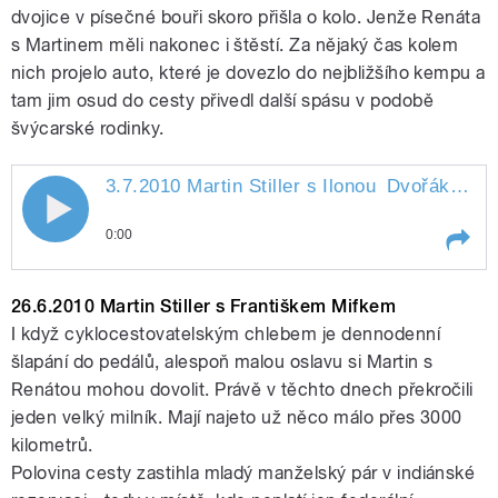
dvojice v písečné bouři skoro přišla o kolo. Jenže Renáta
s Martinem měli nakonec i štěstí. Za nějaký čas kolem
pause
nich projelo auto, které je dovezlo do nejbližšího kempu a
tam jim osud do cesty přivedl další spásu v podobě
švýcarské rodinky.
3.7.2010 Martin Stiller s Ilonou
Dvořákovou
3.7.2010 Martin Stiller s Ilonou
0:00
Dvořákovou
Play /
Dvořákovou
3.7.2010 Martin Stiller s Ilonou
26.6.2010 Martin Stiller s Františkem Mifkem
I když cyklocestovatelským chlebem je dennodenní
šlapání do pedálů, alespoň malou oslavu si Martin s
Renátou mohou dovolit. Právě v těchto dnech překročili
jeden velký milník. Mají najeto už něco málo přes 3000
kilometrů.
Polovina cesty zastihla mladý manželský pár v indiánské