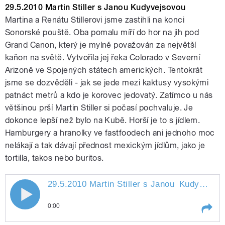
29.5.2010 Martin Stiller s Janou Kudyvejsovou
Martina a Renátu Stillerovi jsme zastihli na konci
Sonorské pouště. Oba pomalu míří do hor na jih pod
Grand Canon, který je mylně považován za největší
kaňon na světě. Vytvořila jej řeka Colorado v Severní
Arizoně ve Spojených státech amerických. Tentokrát
jsme se dozvěděli - jak se jede mezi kaktusy vysokými
patnáct metrů a kdo je korovec jedovatý. Zatímco u nás
pause
většinou prší Martin Stiller si počasí pochvaluje. Je
dokonce lepší než bylo na Kubě. Horší je to s jídlem.
Hamburgery a hranolky ve fastfoodech ani jednoho moc
nelákají a tak dávají přednost mexickým jídlům, jako je
tortilla, takos nebo buritos.
29.5.2010 Martin Stiller s Janou
Kudyvejsovou
29.5.2010 Martin Stiller s Janou
0:00
Kudyvejsovou