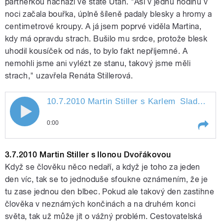
partnerkou nachází ve státě Utah. "Asi v jednu hodinu v
noci začala bouřka, úplně šíleně padaly blesky a hromy a
centimetrové kroupy. A já jsem poprvé viděla Martina,
pause
kdy má opravdu strach. Bušilo mu srdce, protože blesk
uhodil kousíček od nás, to bylo fakt nepříjemné. A
nemohli jsme ani vylézt ze stanu, takový jsme měli
strach," uzavřela Renáta Stillerová.
10.7.2010 Martin Stiller s Karlem
Sladkým
"
10.7.2010 Martin Stiller s Karlem
0:00
Sladkým
Play /
Sladkým
10.7.2010 Martin Stiller s Karlem
3.7.2010 Martin Stiller s Ilonou Dvořákovou
Když se člověku něco nedaří, a když je toho za jeden
den víc, tak se to jednoduše sfoukne oznámením, že je
tu zase jednou den blbec. Pokud ale takový den zastihne
člověka v neznámých končinách a na druhém konci
světa, tak už může jít o vážný problém. Cestovatelská