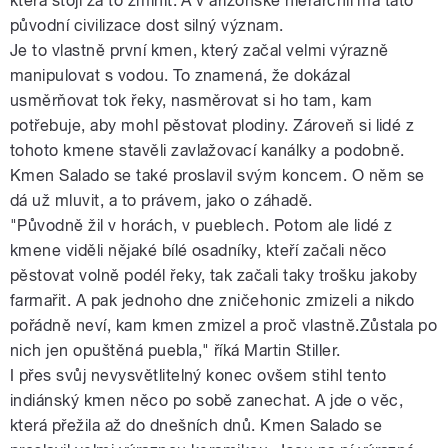
která stojí za to zmínit. A v arizonské hierarchii má tato
původní civilizace dost silný význam.
Je to vlastně první kmen, který začal velmi výrazně
manipulovat s vodou. To znamená, že dokázal
usměrňovat tok řeky, nasměrovat si ho tam, kam
potřebuje, aby mohl pěstovat plodiny. Zároveň si lidé z
tohoto kmene stavěli zavlažovací kanálky a podobně.
Kmen Salado se také proslavil svým koncem. O něm se
dá už mluvit, a to právem, jako o záhadě.
"Původně žil v horách, v pueblech. Potom ale lidé z
kmene viděli nějaké bílé osadníky, kteří začali něco
pěstovat volně podél řeky, tak začali taky trošku jakoby
farmařit. A pak jednoho dne zničehonic zmizeli a nikdo
pořádně neví, kam kmen zmizel a proč vlastně.Zůstala po
nich jen opuštěná puebla," říká Martin Stiller.
I přes svůj nevysvětlitelný konec ovšem stihl tento
indiánský kmen něco po sobě zanechat. A jde o věc,
která přežila až do dnešních dnů. Kmen Salado se