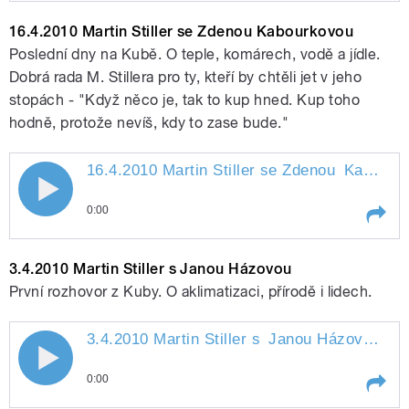
pause
Play /
Dvořákovou
24.4.2010 Martin Stiller s
16.4.2010 Martin Stiller se Zdenou Kabourkovou
Ionou
Poslední dny na Kubě. O teple, komárech, vodě a jídle.
Dobrá rada M. Stillera pro ty, kteří by chtěli jet v jeho
stopách - "Když něco je, tak to kup hned. Kup toho
hodně, protože nevíš, kdy to zase bude."
16.4.2010 Martin Stiller se Zdenou
Kabourkovou
16.4.2010 Martin Stiller se Zdenou
pause
0:00
Kabourkovou
Play /
Kabourkovou
16.4.2010 Martin Stiller se
3.4.2010 Martin Stiller s Janou Házovou
Zdenou
První rozhovor z Kuby. O aklimatizaci, přírodě i lidech.
3.4.2010 Martin Stiller s
Janou Házovou
" st
3.4.2010 Martin Stiller s Janou Házovou
0:00