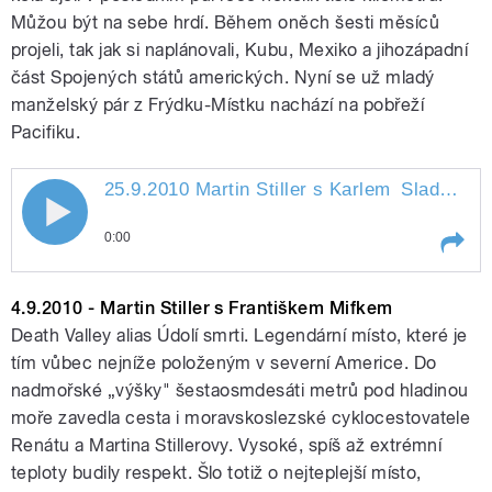
Můžou být na sebe hrdí. Během oněch šesti měsíců
projeli, tak jak si naplánovali, Kubu, Mexiko a jihozápadní
pause
část Spojených států amerických. Nyní se už mladý
manželský pár z Frýdku-Místku nachází na pobřeží
Pacifiku.
25.9.2010 Martin Stiller s Karlem
Sladkým
"
25.9.2010 Martin Stiller s Karlem
0:00
Sladkým
Play /
Sladkým
25.9.2010 Martin Stiller s Karlem
4.9.2010 - Martin Stiller s Františkem Mifkem
Death Valley alias Údolí smrti. Legendární místo, které je
tím vůbec nejníže položeným v severní Americe. Do
nadmořské „výšky" šestaosmdesáti metrů pod hladinou
moře zavedla cesta i moravskoslezské cyklocestovatele
Renátu a Martina Stillerovy. Vysoké, spíš až extrémní
teploty budily respekt. Šlo totiž o nejteplejší místo,