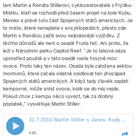
tam Martin a Renáta Stillerovi, cyklocestovatelé z Frýdku-
Místku, kteří se rozhodli před časem projet na kole Kubu,
Mexiko a právě tuto část Spojených států amerických. Je
to místo, které nenajdete v encyklopediích, přesto zde
Martin s Renátou zažili svou nejkrásnější vyjížďku. Z
pause
těchto důvodů ale není o osadě Fruita řeč. Ani proto, že
leží v Národním parku Capitol Reef. "Je to taková oáza
uprostřed pouště a v této osadě roste hrozně moc
ovoce. Proto taky ten název. Osada byla založena sektou
mormonů, která začala vlastně osídlovat ten jihozápad
Spojených států amerických. A když tady člověk zaplatí
kempovné, může sníst ovoce, kolik se do něj vejde.
Pokud chce z kempu něco vyvézt, tak za drobný
poplatek," vysvětluje Martin Stiller.
31.7.2010 Martin Stiller s Janou
Kudyvejsovou
31.7.2010 Martin Stiller s Janou
0:00