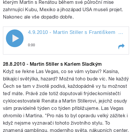
kterým Martin s Renátou během své půlroční mise
pause
zahrnující Kubu, Mexiko a jihozápad USA museli projet.
Nakonec ale vše dopadlo dobře.
4.9.2010 - Martin Stiller s Františkem
Mifkem
4.9.2010 - Martin Stiller s Františkem
0:00
Mifkem
Play /
Mifkem
4.9.2010 - Martin Stiller s
28.8.2010 - Martin Stiller s Karlem Sladkým
Františkem
Když se řekne Las Vegas, co se vám vybaví? Kasína,
blikající světýlka, hazard? Možná toho bude víc. Ne každý
Čech se tam v životě podívá, každopádně vy tu možnost
teď máte. Právě zde totiž doputovali frýdeckomístečtí
cyklocestovatelé Renáta a Martin Stillerovi, jejichž osudy
vám pravidelně týden co týden přibližujeme. Las Vegas
ohromilo i Martina. "Pro nás to byl opravdu velký zážitek i
pause
když nejsme vyznavači tohoto životního stylu. To
znamená gamblingu, moderního světa, nákupních center,