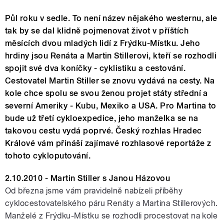
Půl roku v sedle. To není název nějakého westernu, ale
tak by se dal klidně pojmenovat život v příštích
měsících dvou mladých lidí z Frýdku-Místku. Jeho
hrdiny jsou Renáta a Martin Stillerovi, kteří se rozhodli
spojit své dva koníčky - cyklistiku a cestování.
Cestovatel Martin Stiller se znovu vydává na cesty. Na
kole chce spolu se svou ženou projet státy střední a
severní Ameriky - Kubu, Mexiko a USA. Pro Martina to
bude už třetí cykloexpedice, jeho manželka se na
takovou cestu vydá poprvé. Český rozhlas Hradec
Králové vám přináší zajímavé rozhlasové reportáže z
tohoto cykloputování.
2.10.2010 - Martin Stiller s Janou Házovou
Od března jsme vám pravidelně nabízeli příběhy
cyklocestovatelského páru Renáty a Martina Stillerových.
Manželé z Frýdku-Místku se rozhodli procestovat na kole