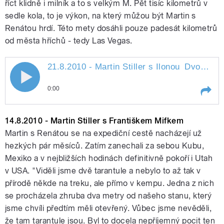
říct klidně i milník a to s velkým M. Pět tisíc kilometrů v
sedle kola, to je výkon, na který můžou být Martin s
pause
Renátou hrdí. Této mety dosáhli pouze padesát kilometrů
od města hříchů - tedy Las Vegas.
21.8.2010 - Martin Stiller s Ilonou
Dvořákovou
21.8.2010 - Martin Stiller s Ilonou
0:00
Dvořákovou
Play /
Dvořákovou
21.8.2010 - Martin Stiller s
14.8.2010 - Martin Stiller s Františkem Mifkem
Ilonou
Martin s Renátou se na expediční cestě nacházejí už
hezkých pár měsíců. Zatím zanechali za sebou Kubu,
Mexiko a v nejbližších hodinách definitivně pokoří i Utah
v USA. "Viděli jsme dvě tarantule a nebylo to až tak v
přírodě někde na treku, ale přímo v kempu. Jedna z nich
se procházela zhruba dva metry od našeho stanu, který
jsme chvíli předtím měli otevřený. Vůbec jsme nevěděli,
pause
že tam tarantule jsou. Byl to docela nepříjemný pocit ten