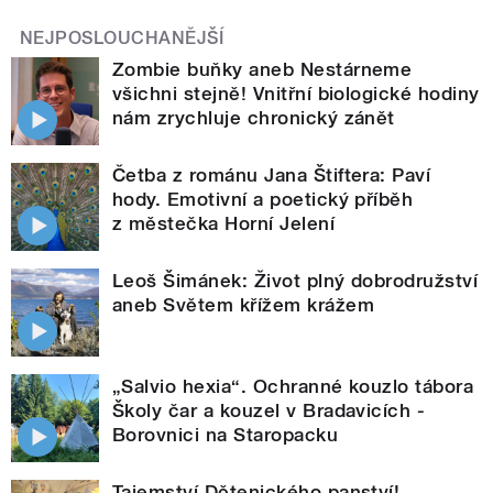
NEJPOSLOUCHANĚJŠÍ
Zombie buňky aneb Nestárneme
všichni stejně! Vnitřní biologické hodiny
nám zrychluje chronický zánět
Četba z románu Jana Štiftera: Paví
hody. Emotivní a poetický příběh
z městečka Horní Jelení
Leoš Šimánek: Život plný dobrodružství
aneb Světem křížem krážem
„Salvio hexia“. Ochranné kouzlo tábora
Školy čar a kouzel v Bradavicích -
Borovnici na Staropacku
Tajemství Dětenického panství!