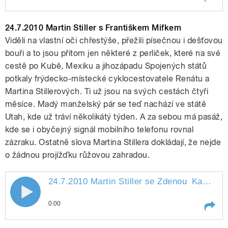
Kudyvejsovou
Play /
Kudyvejsovou
31.7.2010 Martin Stiller s
24.7.2010 Martin Stiller s Františkem Mifkem
Janou
Viděli na vlastní oči chřestýše, přežili písečnou i dešťovou
bouři a to jsou přitom jen některé z perliček, které na své
cestě po Kubě, Mexiku a jihozápadu Spojených států
potkaly frýdecko-místecké cyklocestovatele Renátu a
Martina Stillerových. Ti už jsou na svých cestách čtyři
měsíce. Madý manželský pár se teď nachází ve státě
Utah, kde už tráví několikátý týden. A za sebou má pasáž,
pause
kde se i obyčejný signál mobilního telefonu rovnal
zázraku. Ostatně slova Martina Stillera dokládají, že nejde
o žádnou projížďku růžovou zahradou.
24.7.2010 Martin Stiller se Zdenou
Kabourkovou
24.7.2010 Martin Stiller se Zdenou
0:00
Kabourkovou
Play /