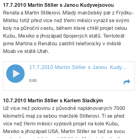
Kabourkovou
24.7.2010 Martin Stiller se
17.7.2010 Martin Stiller s Janou Kudyvejsovou
Zdenou
Renáta a Martin Stillerovi. Mladý manželský pár z Frýdku-
Místku totiž před více než třemi měsíci vyrazil se svými
koly na půlroční cestu, během které chtěl projet celou
Kubu, Mexiko a jihozápad Spojených států. Tentokrát
jsme Martina s Renátou zastihli telefonicky v městě
Moab ve státě Utah.
pause
17.7.2010 Martin Stiller s Janou
Kudyvejsovou
17.7.2010 Martin Stiller s Janou
0:00
Kudyvejsovou
Play /
Kudyvejsovou
17.7.2010 Martin Stiller s
10.7.2010 Martin Stiller s Karlem Sladkým
Janou
Už více než polovinu z původně naplánovaných 7000
kilometrů mají za sebou manželé Stillerovi. Ti se před
více než třemi měsíci vypravili projet na kole Kubu,
Mexiko a jihozápad USA. Martin Stiller se teď se svou