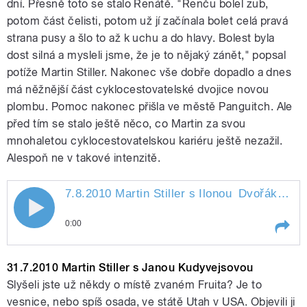
dní. Přesně toto se stalo Renátě. "Renču bolel zub,
potom část čelisti, potom už jí začínala bolet celá pravá
strana pusy a šlo to až k uchu a do hlavy. Bolest byla
dost silná a mysleli jsme, že je to nějaký zánět," popsal
potíže Martin Stiller. Nakonec vše dobře dopadlo a dnes
má něžnější část cyklocestovatelské dvojice novou
plombu. Pomoc nakonec přišla ve městě Panguitch. Ale
před tím se stalo ještě něco, co Martin za svou
mnohaletou cyklocestovatelskou kariéru ještě nezažil.
Alespoň ne v takové intenzitě.
7.8.2010 Martin Stiller s Ilonou
Dvořákovou
7.8.2010 Martin Stiller s Ilonou
0:00
Dvořákovou
Play /
Dvořákovou
7.8.2010 Martin Stiller s Ilonou
31.7.2010 Martin Stiller s Janou Kudyvejsovou
Slyšeli jste už někdy o místě zvaném Fruita? Je to
vesnice, nebo spíš osada, ve státě Utah v USA. Objevili ji