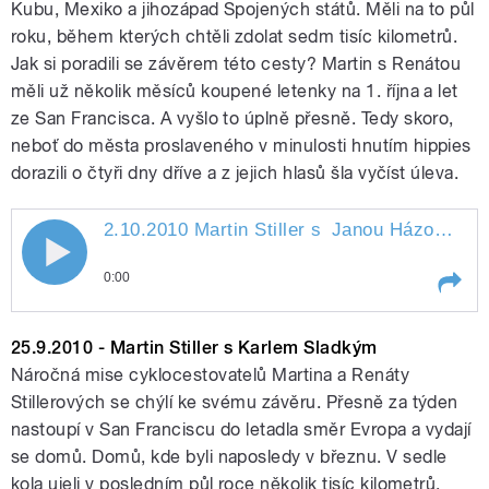
Kubu, Mexiko a jihozápad Spojených států. Měli na to půl
roku, během kterých chtěli zdolat sedm tisíc kilometrů.
Jak si poradili se závěrem této cesty? Martin s Renátou
měli už několik měsíců koupené letenky na 1. října a let
ze San Francisca. A vyšlo to úplně přesně. Tedy skoro,
neboť do města proslaveného v minulosti hnutím hippies
dorazili o čtyři dny dříve a z jejich hlasů šla vyčíst úleva.
2.10.2010 Martin Stiller s
Janou Házovou
" 
2.10.2010 Martin Stiller s Janou
0:00
Házovou
Play /
Janou Házovou
2.10.2010 Martin Stiller s
25.9.2010 - Martin Stiller s Karlem Sladkým
Náročná mise cyklocestovatelů Martina a Renáty
Stillerových se chýlí ke svému závěru. Přesně za týden
nastoupí v San Franciscu do letadla směr Evropa a vydají
se domů. Domů, kde byli naposledy v březnu. V sedle
kola ujeli v posledním půl roce několik tisíc kilometrů.