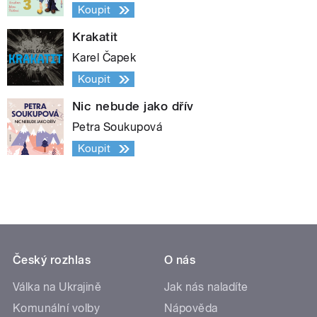
Koupit
Krakatit
Karel Čapek
Koupit
Nic nebude jako dřív
Petra Soukupová
Koupit
Český rozhlas
O nás
Válka na Ukrajině
Jak nás naladíte
Komunální volby
Nápověda