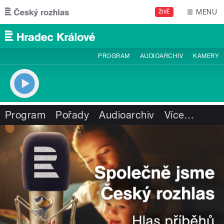
Přejít k hlavnímu obsahu
MENU
ŽIVĚ
PROGRAM
AUDIOARCHIV
KAMERY
Program
Pořady
Audioarchiv
Více
…