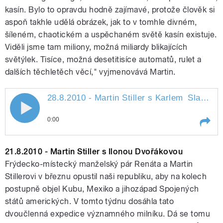
kasín. Bylo to opravdu hodně zajímavé, protože člověk si
aspoň takhle udělá obrázek, jak to v tomhle divném,
šíleném, chaotickém a uspěchaném světě kasín existuje.
Viděli jsme tam miliony, možná miliardy blikajících
světýlek. Tisíce, možná desetitisíce automatů, rulet a
dalších těchletěch věcí," vyjmenovává Martin.
28.8.2010 - Martin Stiller s Karlem
Sladkým
28.8.2010 - Martin Stiller s Karlem
0:00
Sladkým
Play /
Sladkým
28.8.2010 - Martin Stiller s Karlem
21.8.2010 - Martin Stiller s Ilonou Dvořákovou
Frýdecko-místecký manželský pár Renáta a Martin
Stillerovi v březnu opustil naši republiku, aby na kolech
postupně objel Kubu, Mexiko a jihozápad Spojených
států amerických. V tomto týdnu dosáhla tato
dvoučlenná expedice významného milníku. Dá se tomu