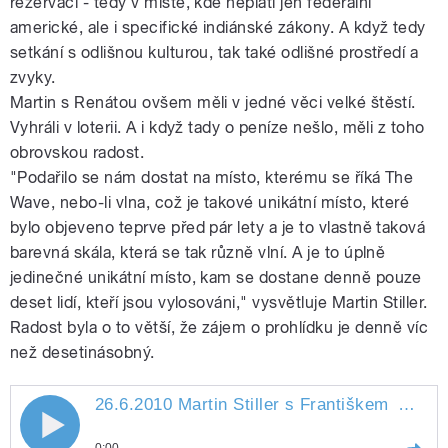
rezervaci - tedy v místě, kde neplatí jen federální
pause
americké, ale i specifické indiánské zákony. A když tedy
setkání s odlišnou kulturou, tak také odlišné prostředí a
zvyky.
Martin s Renátou ovšem měli v jedné věci velké štěstí.
Vyhráli v loterii. A i když tady o peníze nešlo, měli z toho
obrovskou radost.
"Podařilo se nám dostat na místo, kterému se říká The
Wave, nebo-li vlna, což je takové unikátní místo, které
bylo objeveno teprve před pár lety a je to vlastně taková
barevná skála, která se tak různě vlní. A je to úplně
jedinečné unikátní místo, kam se dostane denně pouze
deset lidí, kteří jsou vylosováni," vysvětluje Martin Stiller.
Radost byla o to větší, že zájem o prohlídku je denně víc
než desetinásobný.
26.6.2010 Martin Stiller s Františkem
Mifkem
26.6.2010 Martin Stiller s Františkem
0:00