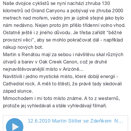
Naše dvojice cyklistů se nyní nachází zhruba 130
kilometrů od Grand Canyonu a pobývají ve zhruba 2000
metrech nad mořem, vedro jim je úplně stejné jako bylo
nám nedávno. Nejen proto jim přišlo třídenní volno vhod.
Ostatně ještě i z jiného důvodu. Je třeba zařídit "běžné
provozní věci", aby se mohlo pokračovat dál - například
nákup nových bot.
Martin s Renátou mají za sebou i návštěvu skal různých
útvarů a barev v Oak Creek Canon, což je druhé
nejnavštěvovanější místo v Arizóně...
Navštívili i jedno mystické místo, které dobíjí energií -
Cathedral rock. A měli to štěstí, že právě tady sledovali
západ slunce.
Mimochodem i mi toto místo známe. A to z westernů,
protože jej vyhledávali a stále vyhledávají filmaři.
12.6.2010 Martin Stiller se Zdeňkem
Novákem
12.6.2010 Martin Stiller se Zdeňkem