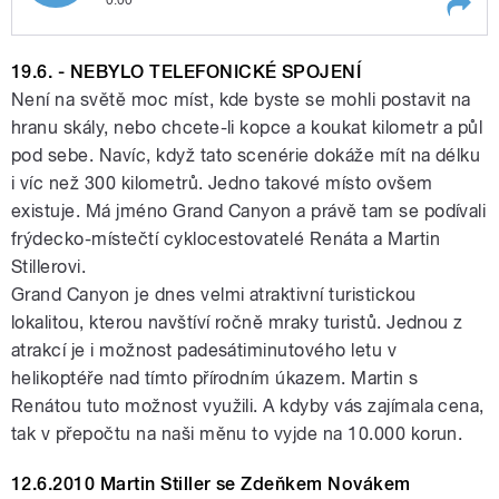
Mifkem
Play /
Mifkem
26.6.2010 Martin Stiller s
19.6. - NEBYLO TELEFONICKÉ SPOJENÍ
Františkem
Není na světě moc míst, kde byste se mohli postavit na
hranu skály, nebo chcete-li kopce a koukat kilometr a půl
pod sebe. Navíc, když tato scenérie dokáže mít na délku
i víc než 300 kilometrů. Jedno takové místo ovšem
existuje. Má jméno Grand Canyon a právě tam se podívali
frýdecko-místečtí cyklocestovatelé Renáta a Martin
Stillerovi.
pause
Grand Canyon je dnes velmi atraktivní turistickou
lokalitou, kterou navštíví ročně mraky turistů. Jednou z
atrakcí je i možnost padesátiminutového letu v
helikoptéře nad tímto přírodním úkazem. Martin s
Renátou tuto možnost využili. A kdyby vás zajímala cena,
tak v přepočtu na naši měnu to vyjde na 10.000 korun.
12.6.2010 Martin Stiller se Zdeňkem Novákem