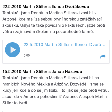
Play /
Kudyvejsovou
29.5.2010 Martin Stiller s
22.5.2010 Martin Stiller s Ilonou Dvořákovou
Janou
Tentokrát jsme Renátu a Martina Stillerovi zastihli v
Arizóně, kde mají za sebou první horskou zatěžkávací
zkoušku. Uslyšíte také povídání o kaktusech, jízdě proti
větru i zajímavém školení na pozoruhodné farmě.
22.5.2010 Martin Stiller s Ilonou
Dvořákovou
22.5.2010 Martin Stiller s Ilonou
pause
0:00
Dvořákovou
Play /
Dvořákovou
22.5.2010 Martin Stiller s
15.5.2010 Martin Stiller s Janou Házavou
Ilonou
Tentokrát jsme Renátu a Martina Stillerovi zastihli na
hranicích Nového Mexika a Arizóny. Dozvěděli jsme se
kudy jeli, kde a co se jim líbilo. I to, jak se jede proti větru.
Jsou lidé v Americe pohostinní? Asi ano. Alespoň Martin
Stiller to tvrdí.