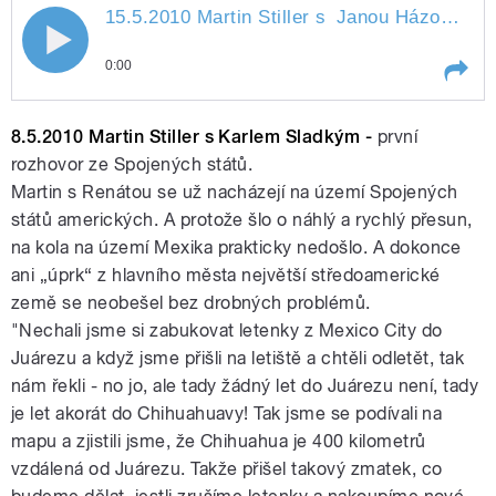
15.5.2010 Martin Stiller s
Janou Házovou
" 
pause
15.5.2010 Martin Stiller s Janou
0:00
Házovou
Play /
Janou Házovou
15.5.2010 Martin Stiller s
8.5.2010 Martin Stiller s Karlem Sladkým -
první
rozhovor ze Spojených států.
Martin s Renátou se už nacházejí na území Spojených
států amerických. A protože šlo o náhlý a rychlý přesun,
na kola na území Mexika prakticky nedošlo. A dokonce
ani „úprk“ z hlavního města největší středoamerické
země se neobešel bez drobných problémů.
"Nechali jsme si zabukovat letenky z Mexico City do
pause
Juárezu a když jsme přišli na letiště a chtěli odletět, tak
nám řekli - no jo, ale tady žádný let do Juárezu není, tady
je let akorát do Chihuahuavy! Tak jsme se podívali na
mapu a zjistili jsme, že Chihuahua je 400 kilometrů
vzdálená od Juárezu. Takže přišel takový zmatek, co