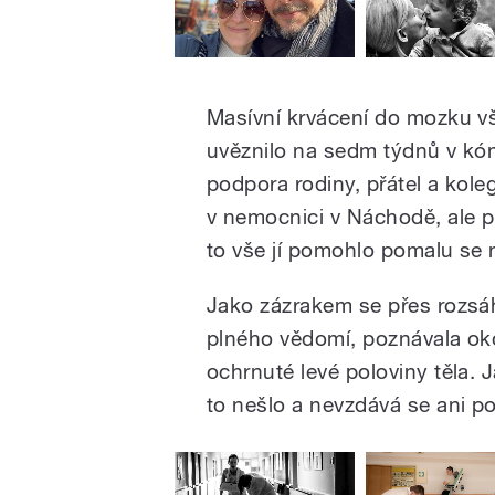
Masívní krvácení do mozku v
uvěznilo na sedm týdnů v kó
podpora rodiny, přátel a kol
v nemocnici v Náchodě, ale p
to vše jí pomohlo pomalu se 
Jako zázrakem se přes rozsá
plného vědomí, poznávala okolí
ochrnuté levé poloviny těla. J
to nešlo a nevzdává se ani po