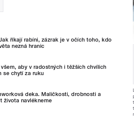
ak říkají rabíni, zázrak je v očích toho, kdo
věta nezná hranic
i všem, aby v radostných i těžších chvílích
 se chytí za ruku
chworková deka. Maličkosti, drobnosti a
nit života navlékneme