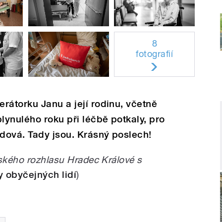
8
fotografií
rátorku Janu a její rodinu, včetně
ynulého roku při léčbě potkaly, pro
dová. Tady jsou. Krásný poslech!
eského rozhlasu Hradec Králové s
 obyčejných lidí
)