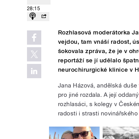
28:15
Rozhlasová moderátorka Jan
vejdou, tam vnáší radost, ús
šokovala zpráva, že je v oh
reportáží se jí udělalo špatn
neurochirurgické klinice v Hr
Jana Házová, andělská duše 
pro jiné rozdala. A její odda
rozhlasáci, s kolegy v České
radosti i strasti novinářského 