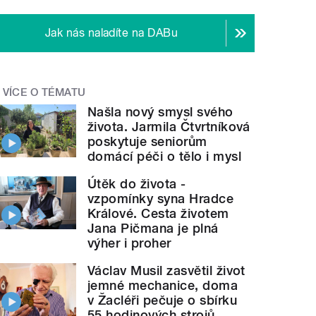
Jak nás naladíte na DABu
VÍCE O TÉMATU
Našla nový smysl svého
života. Jarmila Čtvrtníková
poskytuje seniorům
domácí péči o tělo i mysl
Útěk do života -
vzpomínky syna Hradce
Králové. Cesta životem
Jana Pičmana je plná
výher i proher
Václav Musil zasvětil život
jemné mechanice, doma
v Žacléři pečuje o sbírku
55 hodinových strojů