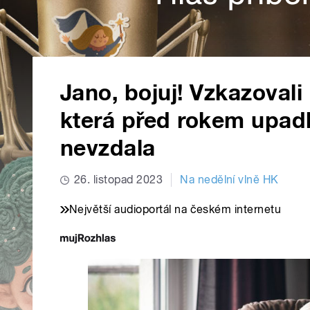
Jano, bojuj! Vzkazoval
která před rokem upad
nevzdala
26. listopad 2023
Na nedělní vlně HK
Největší audioportál na českém internetu