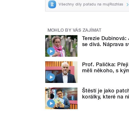
Všechny díly pořadu na mujRozhlas
MOHLO BY VÁS ZAJÍMAT
Terezie Dubinová: J
se dívá. Náprava s
Prof. Palička: Přej
měli někoho, s kým
Štěstí je jako pat
korálky, které na 