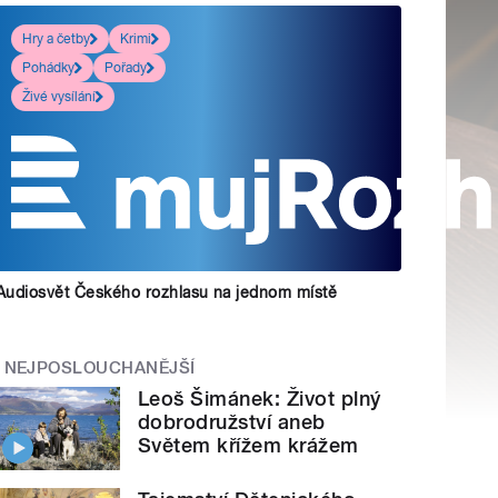
Hry a četby
Krimi
Pohádky
Pořady
Živé vysílání
Audiosvět Českého rozhlasu na jednom místě
NEJPOSLOUCHANĚJŠÍ
Leoš Šimánek: Život plný
dobrodružství aneb
Světem křížem krážem