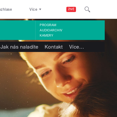
ozhlase
Více
ŽIVĚ
PROGRAM
AUDIOARCHIV
KAMERY
Jak nás naladíte
Kontakt
Více
…