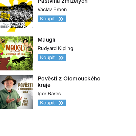
Pastvina zmizelých
Václav Erben
Koupit
Mauglí
Rudyard Kipling
Koupit
Pověsti z Olomouckého
kraje
Igor Bareš
Koupit