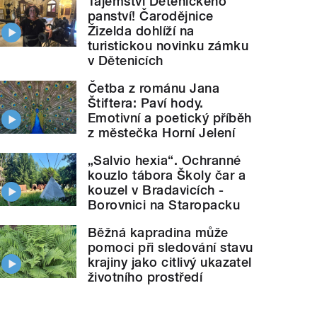
Tajemství Dětenického
panství! Čarodějnice
Žizelda dohlíží na
turistickou novinku zámku
v Dětenicích
Četba z románu Jana
Štiftera: Paví hody.
Emotivní a poetický příběh
z městečka Horní Jelení
„Salvio hexia“. Ochranné
kouzlo tábora Školy čar a
kouzel v Bradavicích -
Borovnici na Staropacku
Běžná kapradina může
pomoci při sledování stavu
krajiny jako citlivý ukazatel
životního prostředí