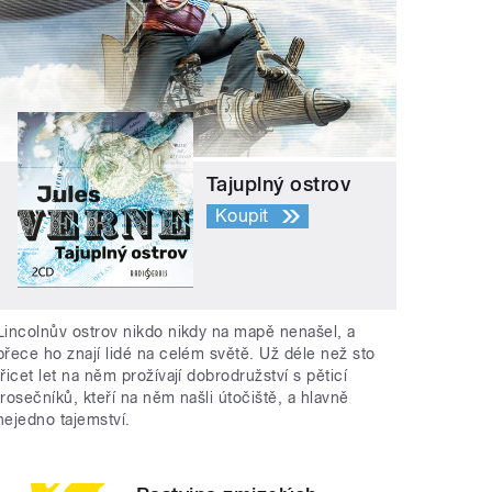
Tajuplný ostrov
Koupit
Lincolnův ostrov nikdo nikdy na mapě nenašel, a
přece ho znají lidé na celém světě. Už déle než sto
třicet let na něm prožívají dobrodružství s pěticí
trosečníků, kteří na něm našli útočiště, a hlavně
nejedno tajemství.