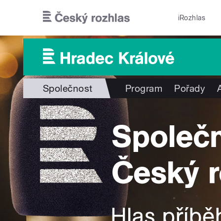
Přejít k hlavnímu obsahu
iRozhlas
Společnost
Program
Pořady