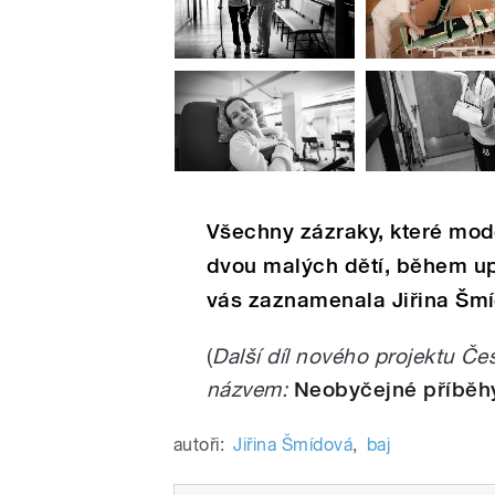
Všechny zázraky, které mode
dvou malých dětí, během upl
vás zaznamenala Jiřina Šmí
(
Další díl nového projektu Č
názvem:
Neobyčejné příběhy
autoři:
Jiřina Šmídová
,
baj