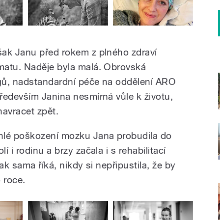
šak Janu před rokem z plného zdraví
matu. Naděje byla malá. Obrovská
egů, nadstandardní péče na oddělení ARO
ředevším Janina nesmírná vůle k životu,
navracet zpět.
hlé poškození mozku Jana probudila do
 i rodinu a brzy začala i s rehabilitací
ak sama říká, nikdy si nepřipustila, že by
 roce.