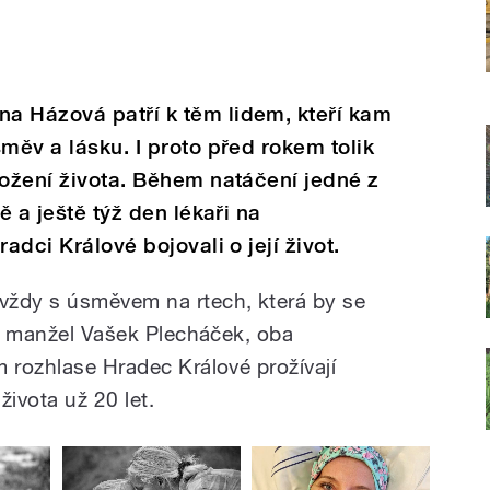
a Házová patří k těm lidem, kteří kam
měv a lásku. I proto před rokem tolik
rožení života. Během natáčení jedné z
ě a ještě týž den lékaři na
adci Králové bojovali o její život.
vždy s úsměvem na rtech, která by se
ný manžel Vašek Plecháček, oba
m rozhlase Hradec Králové prožívají
života už 20 let.