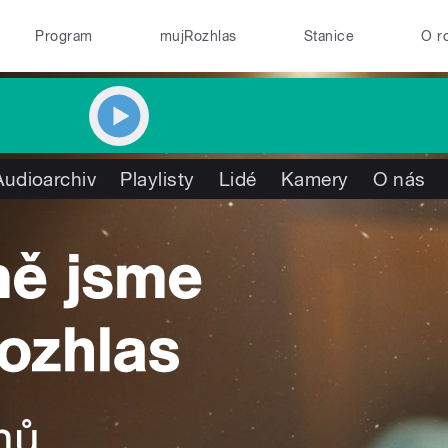
Program
mujRozhlas
Stanice
O r
Audioarchiv
Playlisty
Lidé
Kamery
O nás