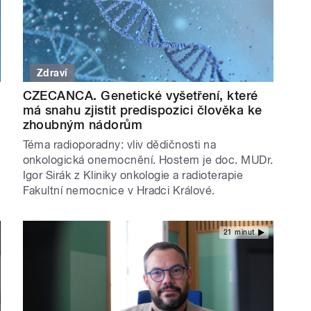
Zdraví
CZECANCA. Genetické vyšetření, které
má snahu zjistit predispozici člověka ke
zhoubným nádorům
Téma radioporadny: vliv dědičnosti na
onkologická onemocnění. Hostem je doc. MUDr.
Igor Sirák z Kliniky onkologie a radioterapie
Fakultní nemocnice v Hradci Králové.
21 minut