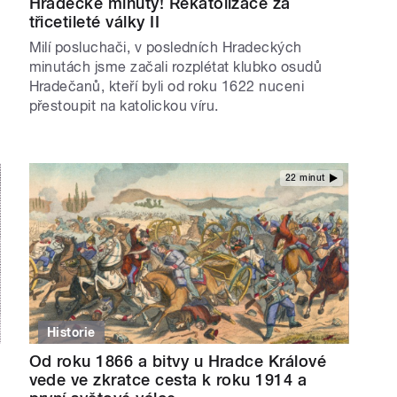
Hradecké minuty! Rekatolizace za
třicetileté války II
Milí posluchači, v posledních Hradeckých
minutách jsme začali rozplétat klubko osudů
Hradečanů, kteří byli od roku 1622 nuceni
přestoupit na katolickou víru.
22 minut
Historie
Od roku 1866 a bitvy u Hradce Králové
vede ve zkratce cesta k roku 1914 a