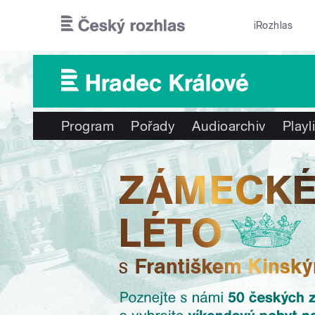
Přejít k hlavnímu obsahu
iRozhlas
Program
Pořady
Audioarchiv
Playl