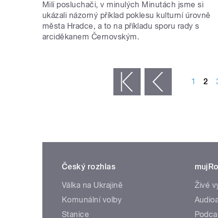
Milí posluchači, v minulých Minutách jsme si
ukázali názorný příklad poklesu kulturní úrovně
města Hradce, a to na příkladu sporu rady s
arciděkanem Černovským.
STRÁNKY
1
2
« první
‹ předchozí
Český rozhlas
mujRo
Válka na Ukrajině
Živé v
Komunální volby
Audioa
Stanice
Podca