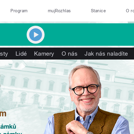
Program
mujRozhlas
Stanice
O r
isty
Lidé
Kamery
O nás
Jak nás naladíte