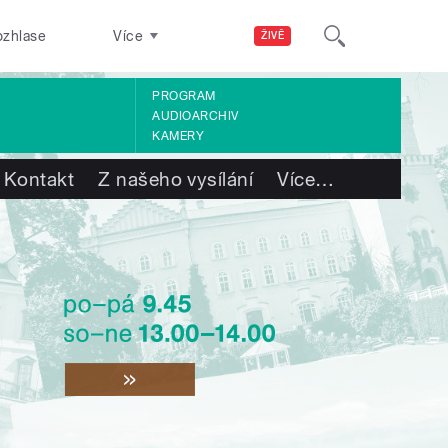
ozhlase
Více
ŽIVĚ
PROGRAM
AUDIOARCHIV
KAMERY
Kontakt
Z našeho vysílání
Více
…