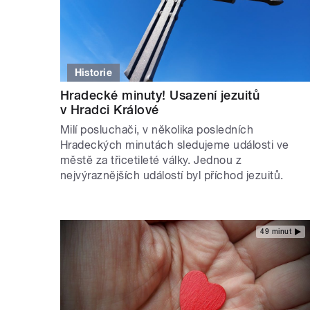
Historie
Hradecké minuty! Usazení jezuitů
v Hradci Králové
Milí posluchači, v několika posledních
Hradeckých minutách sledujeme události ve
městě za třicetileté války. Jednou z
nejvýraznějších událostí byl příchod jezuitů.
49 minut