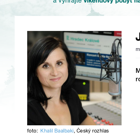
m
M
r
foto:
Khalil Baalbaki
,
Český rozhlas