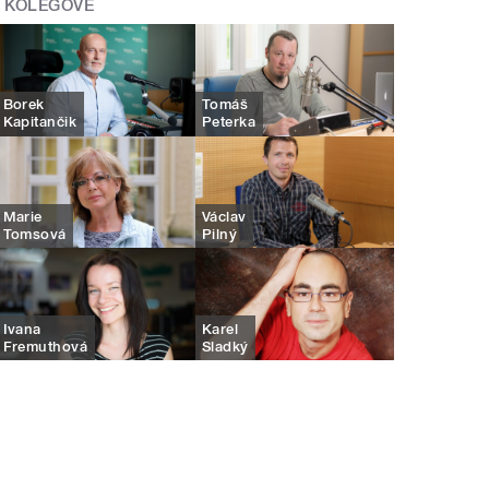
KOLEGOVÉ
Borek
Tomáš
Kapitančik
Peterka
Marie
Václav
Tomsová
Pilný
Ivana
Karel
Fremuthová
Sladký