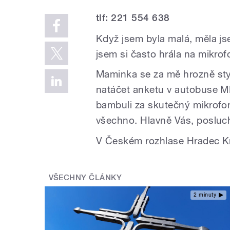
tlf: 221 554 638
Když jsem byla malá, měla js
jsem si často hrála na mikrof
Maminka se za mě hrozně styd
natáčet anketu v autobuse M
bambuli za skutečný mikrofon
všechno. Hlavně Vás, posluc
V Českém rozhlase Hradec Kr
VŠECHNY ČLÁNKY
2 minuty