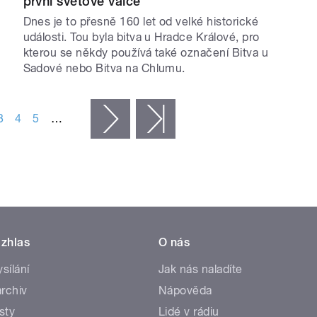
první světové válce
Dnes je to přesně 160 let od velké historické
události. Tou byla bitva u Hradce Králové, pro
kterou se někdy používá také označení Bitva u
Sadové nebo Bitva na Chlumu.
3
4
5
…
následující ›
poslední »
zhlas
O nás
ysílání
Jak nás naladíte
rchiv
Nápověda
sty
Lidé v rádiu