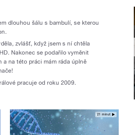
em dlouhou šálu s bambulí, se kterou
on.
ěla, zvlášť, když jsem s ní chtěla
HD. Nakonec se podařilo vyměnit
 a na této práci mám ráda úplně
hače!
álové pracuje od roku 2009.
21 minut