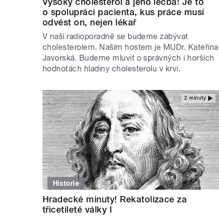
Vysoký cholesterol a jeho léčba! Je to
o spolupráci pacienta, kus práce musí
odvést on, nejen lékař
V naší radioporadně se budeme zabývat
cholesterolem. Naším hostem je MUDr. Kateřina
Javorská. Budeme mluvit o správných i horších
hodnotách hladiny cholesterolu v krvi.
2 minuty
Historie
Hradecké minuty! Rekatolizace za
třicetileté války I