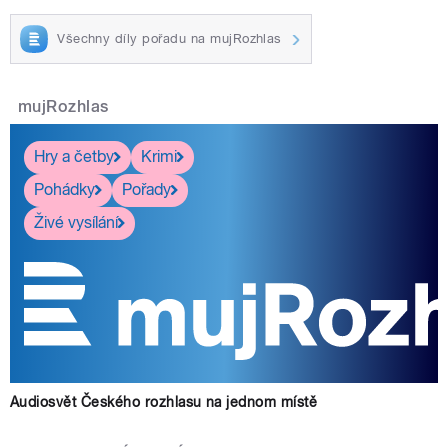
Všechny díly pořadu na mujRozhlas
mujRozhlas
Hry a četby
Krimi
Pohádky
Pořady
Živé vysílání
Audiosvět Českého rozhlasu na jednom místě