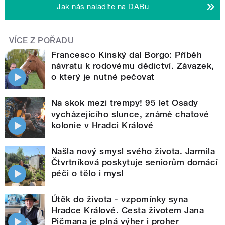
Jak nás naladíte na DABu
VÍCE Z POŘADU
Francesco Kinský dal Borgo: Příběh
návratu k rodovému dědictví. Závazek,
o který je nutné pečovat
Na skok mezi trempy! 95 let Osady
vycházejícího slunce, známé chatové
kolonie v Hradci Králové
Našla nový smysl svého života. Jarmila
Čtvrtníková poskytuje seniorům domácí
péči o tělo i mysl
Útěk do života - vzpomínky syna
Hradce Králové. Cesta životem Jana
Pičmana je plná výher i proher