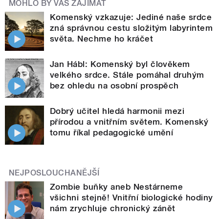
MOHLO BY VÁS ZAJÍMAT
Komenský vzkazuje: Jediné naše srdce
zná správnou cestu složitým labyrintem
světa. Nechme ho kráčet
Jan Hábl: Komenský byl člověkem
velkého srdce. Stále pomáhal druhým
bez ohledu na osobní prospěch
Dobrý učitel hledá harmonii mezi
přírodou a vnitřním světem. Komenský
tomu říkal pedagogické umění
NEJPOSLOUCHANĚJŠÍ
Zombie buňky aneb Nestárneme
všichni stejně! Vnitřní biologické hodiny
nám zrychluje chronický zánět