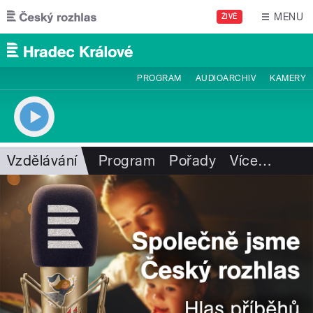
Přejít k hlavnímu obsahu
MENU
ŽIVĚ
PROGRAM
AUDIOARCHIV
KAMERY
Vzdělávání
Program
Pořady
Více
…