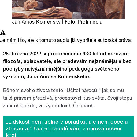
Jan Amos Komenský | Foto: Profimedia
Je nám líto, ale k tomuto audiu již vypršela autorská práva.
28. března 2022 si připomeneme 430 let od narození
filozofa, spisovatele, ale především nejznámější a bez
pochyby nejvýznamnějšího pedagoga světového
významu, Jana Ámose Komenského.
Během svého života tento "Učitel národů," jak se mu
také právem přezdívá, procestoval kus světa. Svoji stopu
zanechal i zde, ve východních Čechách.
„Lidskost není úplně v pořádku, ale není docela
ztracena.“ Učitel národů věřil v mírová řešení
krizí