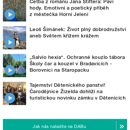
Četba z románu Jana Štiftera: Paví
hody. Emotivní a poetický příběh
z městečka Horní Jelení
Leoš Šimánek: Život plný dobrodružství
aneb Světem křížem krážem
„Salvio hexia“. Ochranné kouzlo tábora
Školy čar a kouzel v Bradavicích -
Borovnici na Staropacku
Tajemství Dětenického panství!
Čarodějnice Žizelda dohlíží na
turistickou novinku zámku v Dětenicích
Jak nás naladíte na DABu