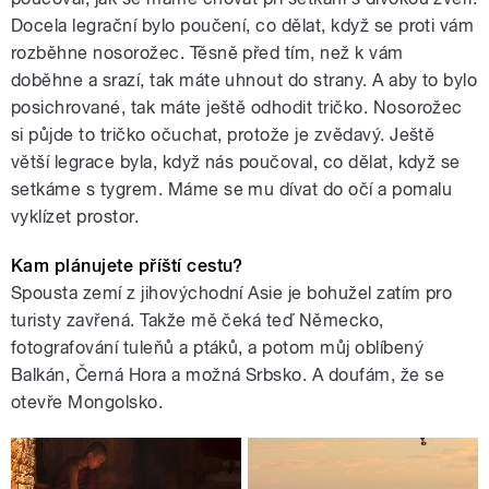
Docela legrační bylo poučení, co dělat, když se proti vám
rozběhne nosorožec. Těsně před tím, než k vám
doběhne a srazí, tak máte uhnout do strany. A aby to bylo
posichrované, tak máte ještě odhodit tričko. Nosorožec
si půjde to tričko očuchat, protože je zvědavý. Ještě
větší legrace byla, když nás poučoval, co dělat, když se
setkáme s tygrem. Máme se mu dívat do očí a pomalu
vyklízet prostor.
Kam plánujete příští cestu?
Spousta zemí z jihovýchodní Asie je bohužel zatím pro
turisty zavřená. Takže mě čeká teď Německo,
fotografování tuleňů a ptáků, a potom můj oblíbený
Balkán, Černá Hora a možná Srbsko. A doufám, že se
otevře Mongolsko.