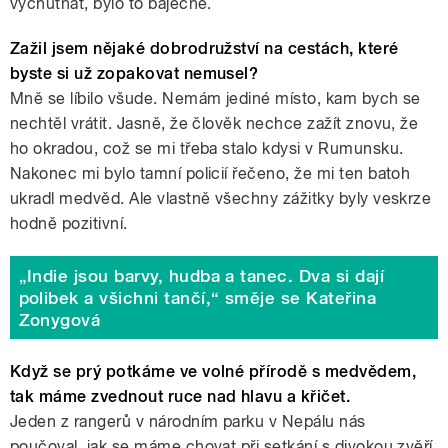
vychutnat, bylo to báječné.
Zažil jsem nějaké dobrodružství na cestách, které
byste si už zopakovat nemusel?
Mně se líbilo všude. Nemám jediné místo, kam bych se
nechtěl vrátit. Jasně, že člověk nechce zažít znovu, že
ho okradou, což se mi třeba stalo kdysi v Rumunsku.
Nakonec mi bylo tamní policií řečeno, že mi ten batoh
ukradl medvěd. Ale vlastně všechny zážitky byly veskrze
hodně pozitivní.
„Indie jsou barvy, hudba a tanec. Dva si dají
polibek a všichni tančí,“ směje se Kateřina
Zonygová
Když se prý potkáme ve volné přírodě s medvědem,
tak máme zvednout ruce nad hlavu a křičet.
Jeden z rangerů v národním parku v Nepálu nás
poučoval, jak se máme chovat při setkání s divokou zvěří.