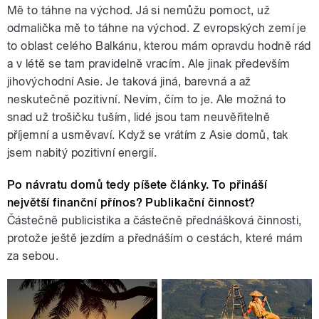
Mě to táhne na východ. Já si nemůžu pomoct, už
odmalička mě to táhne na východ. Z evropských zemí je
to oblast celého Balkánu, kterou mám opravdu hodně rád
a v létě se tam pravidelně vracím. Ale jinak především
jihovýchodní Asie. Je taková jiná, barevná a až
neskutečně pozitivní. Nevím, čím to je. Ale možná to
snad už trošičku tuším, lidé jsou tam neuvěřitelně
příjemní a usměvaví. Když se vrátím z Asie domů, tak
jsem nabitý pozitivní energií.
Po návratu domů tedy píšete články. To přináší
největší finanční přínos? Publikační činnost?
Částečně publicistika a částečně přednášková činnosti,
protože ještě jezdím a přednáším o cestách, které mám
za sebou.