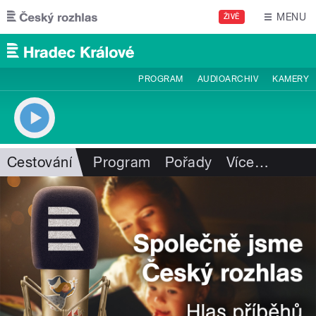
Přejít k hlavnímu obsahu
MENU
ŽIVĚ
PROGRAM
AUDIOARCHIV
KAMERY
Cestování
Program
Pořady
Více
…