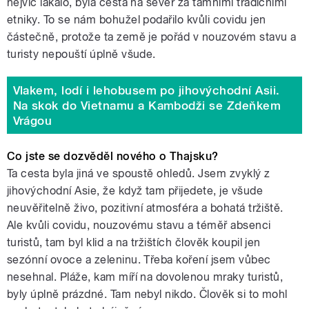
nejvíc lákalo, byla cesta na sever za tamními tradičními
etniky. To se nám bohužel podařilo kvůli covidu jen
částečně, protože ta země je pořád v nouzovém stavu a
turisty nepouští úplně všude.
Vlakem, lodí i lehobusem po jihovýchodní Asii.
Na skok do Vietnamu a Kambodži se Zdeňkem
Vrágou
Co jste se dozvěděl nového o Thajsku?
Ta cesta byla jiná ve spoustě ohledů. Jsem zvyklý z
jihovýchodní Asie, že když tam přijedete, je všude
neuvěřitelně živo, pozitivní atmosféra a bohatá tržiště.
Ale kvůli covidu, nouzovému stavu a téměř absenci
turistů, tam byl klid a na tržištích člověk koupil jen
sezónní ovoce a zeleninu. Třeba koření jsem vůbec
nesehnal. Pláže, kam míří na dovolenou mraky turistů,
byly úplně prázdné. Tam nebyl nikdo. Člověk si to mohl