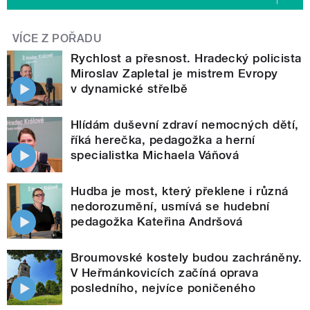
VÍCE Z POŘADU
Rychlost a přesnost. Hradecký policista
Miroslav Zapletal je mistrem Evropy
v dynamické střelbě
Hlídám duševní zdraví nemocných dětí,
říká herečka, pedagožka a herní
specialistka Michaela Váňová
Hudba je most, který překlene i různá
nedorozumění, usmívá se hudební
pedagožka Kateřina Andršová
Broumovské kostely budou zachráněny.
V Heřmánkovicích začíná oprava
posledního, nejvíce poničeného