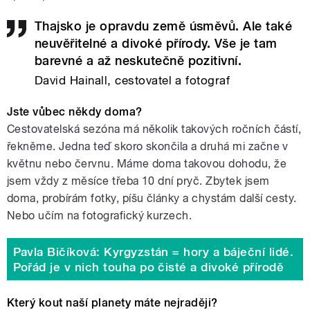
Thajsko je opravdu země úsměvů. Ale také
neuvěřitelné a divoké přírody. Vše je tam
barevné a až neskutečně pozitivní.
David Hainall, cestovatel a fotograf
Jste vůbec někdy doma?
Cestovatelská sezóna má několik takových ročních částí,
řekněme. Jedna teď skoro skončila a druhá mi začne v
květnu nebo červnu. Máme doma takovou dohodu, že
jsem vždy z měsíce třeba 10 dní pryč. Zbytek jsem
doma, probírám fotky, píšu články a chystám další cesty.
Nebo učím na fotografický kurzech.
Pavla Bičíková: Kyrgyzstán = hory a báječní lidé.
Pořád je v nich touha po čisté a divoké přírodě
Který kout naší planety máte nejraději?