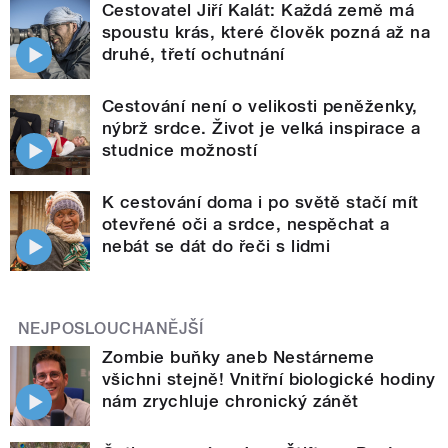
Cestovatel Jiří Kalát: Každá země má
spoustu krás, které člověk pozná až na
druhé, třetí ochutnání
Cestování není o velikosti peněženky,
nýbrž srdce. Život je velká inspirace a
studnice možností
K cestování doma i po světě stačí mít
otevřené oči a srdce, nespěchat a
nebát se dát do řeči s lidmi
NEJPOSLOUCHANĚJŠÍ
Zombie buňky aneb Nestárneme
všichni stejně! Vnitřní biologické hodiny
nám zrychluje chronický zánět