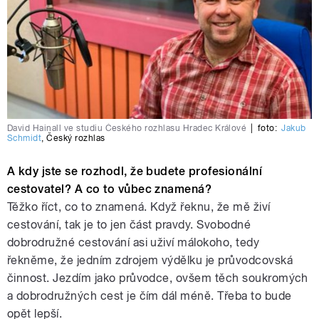
David Hainall ve studiu Českého rozhlasu Hradec Králové
|
foto:
Jakub
Schmidt
,
Český rozhlas
A kdy jste se rozhodl, že budete profesionální
cestovatel? A co to vůbec znamená?
Těžko říct, co to znamená. Když řeknu, že mě živí
cestování, tak je to jen část pravdy. Svobodné
dobrodružné cestování asi uživí málokoho, tedy
řekněme, že jedním zdrojem výdělku je průvodcovská
činnost. Jezdím jako průvodce, ovšem těch soukromých
a dobrodružných cest je čím dál méně. Třeba to bude
opět lepší.