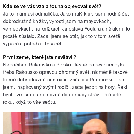
Kde se ve vás vzala touha objevovat svět?
Já to mám asi odmalička. Jako malý kluk jsem hodně četl
dobrodružné knížky, vyrostl jsem na mayovkách,
verneovkách, na knížkách Jaroslava Foglara a nějak mi to
prostě zůstalo. Začal jsem se ptát, jak to v tom světě
vypadá a potřebuji to vidět.
První země, které jste navštívil?
Nepočítám Rakousko a Polsko. Těsně po revoluci bylo
třeba Rakousko opravdu ohromný svět, nicméně takové
to mé dobrodružné cestování začalo v Rumunsku. Tam
jsem, inspirovaný svými rodiči, začal jezdit na hory. Řekl
bych, že jsem tam možná dohromady strávil tři čtvrtě
roku, když to vše sečtu.