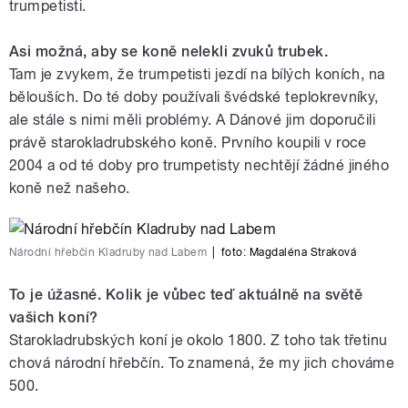
trumpetisti.
Asi možná, aby se koně nelekli zvuků trubek.
Tam je zvykem, že trumpetisti jezdí na bílých koních, na
bělouších. Do té doby používali švédské teplokrevníky,
ale stále s nimi měli problémy. A Dánové jim doporučili
právě starokladrubského koně. Prvního koupili v roce
2004 a od té doby pro trumpetisty nechtějí žádné jiného
koně než našeho.
Národní hřebčín Kladruby nad Labem
|
foto:
Magdaléna Straková
To je úžasné. Kolik je vůbec teď aktuálně na světě
vašich koní?
Starokladrubských koní je okolo 1800. Z toho tak třetinu
chová národní hřebčín. To znamená, že my jich chováme
500.