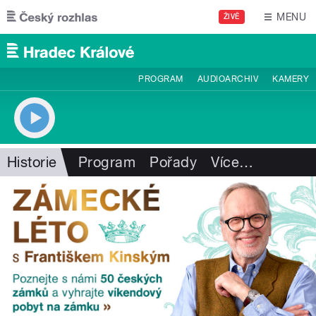
Přejít k hlavnímu obsahu
MENU
ŽIVĚ
PROGRAM
AUDIOARCHIV
KAMERY
Historie
Program
Pořady
Více
…