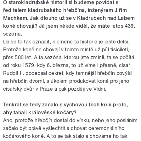
O starokladrubské historii si budeme povídat s
ředitelem kladrubského hřebčína, inženýrem Jiřím
Machkem. Jak dlouho už se v Kladrubech nad Labem
koně chovají? Já jsem někde viděl, že máte letos 439.
sezónu.
Dá se to tak označit, nicméně ta historie je ještě delší.
Protože koně se chovají v tomto místě už půl tisíciletí,
přes 500 let. A ta sezóna, kterou jste zmínil, ta se počítá
od roku 1579, kdy 6. března, to už víme i přesně, císař
Rudolf II. podepsal dekret, kdy tamnější hřebčín povýšil
na hřebčín dvorní, s úkolem produkovat koně pro jeho
císařský dvůr v Praze a pak později ve Vídni.
Tenkrát se tedy začalo s výchovou těch koní proto,
aby tahali královéské kočáry?
Ano, protože hřebčín dostal do vínku, nebo jeho posláním
začalo být právě vyšlechtit a chovat ceremoniálního
kočárového koně. A to se tak stalo a chováme ho tak