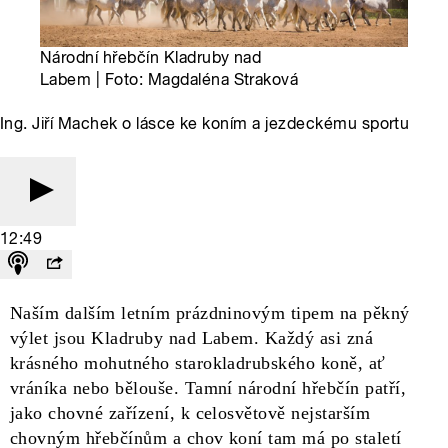
Národní hřebčín Kladruby nad
Labem | Foto: Magdaléna Straková
Ing. Jiří Machek o lásce ke koním a jezdeckému sportu
12:49
Naším dalším letním prázdninovým tipem na pěkný
výlet jsou Kladruby nad Labem. Každý asi zná
krásného mohutného starokladrubského koně, ať
vráníka nebo bělouše. Tamní národní hřebčín patří,
jako chovné zařízení, k celosvětově nejstarším
chovným hřebčínům a chov koní tam má po staletí