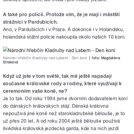
A také pro policii. Protože vím, že je mají i městští
strážníci v Pardubicích.
Ano, v Pardubicích i v Praze. A dokonce i v Holandsku,
holandská státní policie nakoupila okolo našich 10 koní.
Národní hřebčín Kladruby nad Labem - Den koní
|
foto:
Magdaléna
Straková
Když už jste v tom světě, tak mě ještě napadají
současné královské rody a rodiny, které využívají k
ceremoniím vaše koně, ne?
Je to tak. Od roku 1994 jsme dvorním dodavatelem koní
do dánských královských stájí. Dánská královna
nepoužívá jiné koně než starokladrubské bělouše, je to
už přes 20 let. A od roku 2004 ještě bělouše používá
švédská královská jezdecká garda, kde na nich jezdí