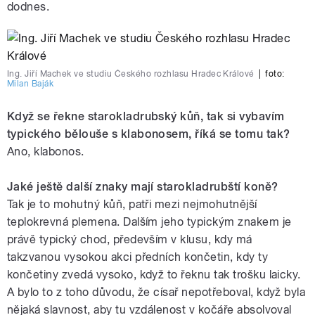
dodnes.
Ing. Jiří Machek ve studiu Českého rozhlasu Hradec Králové
|
foto:
Milan Baják
Když se řekne starokladrubský kůň, tak si vybavím
typického bělouše s klabonosem, říká se tomu tak?
Ano, klabonos.
Jaké ještě další znaky mají starokladrubští koně?
Tak je to mohutný kůň, patři mezi nejmohutnější
teplokrevná plemena. Dalším jeho typickým znakem je
právě typický chod, především v klusu, kdy má
takzvanou vysokou akci předních končetin, kdy ty
končetiny zvedá vysoko, když to řeknu tak trošku laicky.
A bylo to z toho důvodu, že císař nepotřeboval, když byla
nějaká slavnost, aby tu vzdálenost v kočáře absolvoval