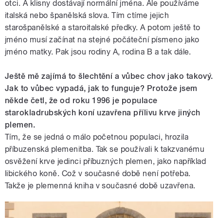
otci. A klisny dostávají normální jména. Ale používáme
italská nebo španělská slova. Tím ctíme jejich
starošpanělské a staroitalské předky. A potom ještě to
jméno musí začínat na stejné počáteční písmeno jako
jméno matky. Pak jsou rodiny A, rodina B a tak dále.
Ještě mě zajímá to šlechtění a vůbec chov jako takový.
Jak to vůbec vypadá, jak to funguje? Protože jsem
někde četl, že od roku 1996 je populace
starokladrubských koní uzavřena přílivu krve jiných
plemen.
Tím, že se jedná o málo početnou populaci, hrozila
příbuzenská plemenitba. Tak se používali k takzvanému
osvěžení krve jedinci příbuzných plemen, jako například
libického koně. Což v současné době není potřeba.
Takže je plemenná kniha v současné době uzavřena.