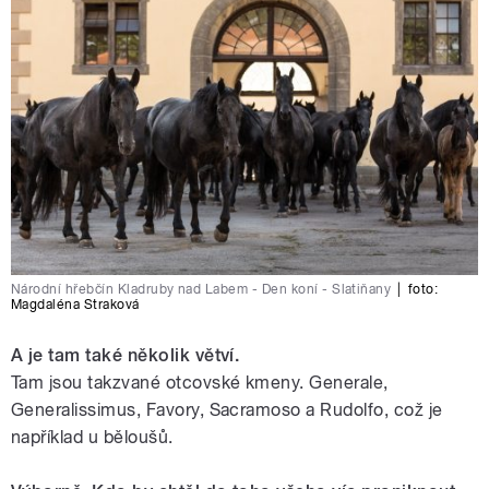
Národní hřebčín Kladruby nad Labem - Den koní - Slatiňany
|
foto:
Magdaléna Straková
A je tam také několik větví.
Tam jsou takzvané otcovské kmeny. Generale,
Generalissimus, Favory, Sacramoso a Rudolfo, což je
například u běloušů.