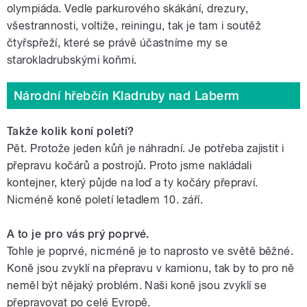
olympiáda. Vedle parkurového skákání, drezury,
všestrannosti, voltiže, reiningu, tak je tam i soutěž
čtyřspřeží, které se právě účastníme my se
starokladrubskými koňmi.
Národní hřebčín Kladruby nad Laberm
Takže kolik koní poletí?
Pět. Protože jeden kůň je náhradní. Je potřeba zajistit i
přepravu kočárů a postrojů. Proto jsme nakládali
kontejner, který půjde na loď a ty kočáry přepraví.
Nicméně koně poletí letadlem 10. září.
A to je pro vás prý poprvé.
Tohle je poprvé, nicméně je to naprosto ve světě běžné.
Koně jsou zvyklí na přepravu v kamionu, tak by to pro ně
neměl být nějaký problém. Naši koně jsou zvyklí se
přepravovat po celé Evropě.