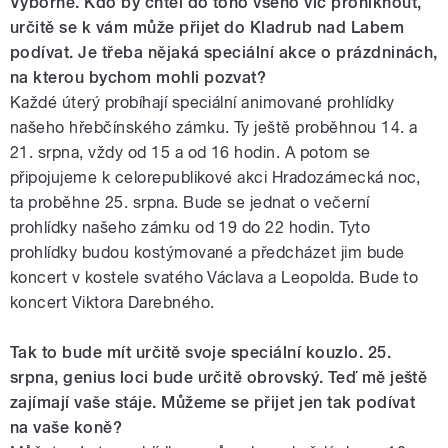
Výborně. Kdo by chtěl do toho všeho víc proniknout,
určitě se k vám může přijet do Kladrub nad Labem
podívat. Je třeba nějaká speciální akce o prázdninách,
na kterou bychom mohli pozvat?
Každé úterý probíhají speciální animované prohlídky
našeho hřebčínského zámku. Ty ještě proběhnou 14. a
21. srpna, vždy od 15 a od 16 hodin. A potom se
připojujeme k celorepublikové akci Hradozámecká noc,
ta proběhne 25. srpna. Bude se jednat o večerní
prohlídky našeho zámku od 19 do 22 hodin. Tyto
prohlídky budou kostýmované a předcházet jim bude
koncert v kostele svatého Václava a Leopolda. Bude to
koncert Viktora Darebného.
Tak to bude mít určitě svoje speciální kouzlo. 25.
srpna, genius loci bude určitě obrovský. Teď mě ještě
zajímají vaše stáje. Můžeme se přijet jen tak podívat
na vaše koně?