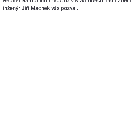
Ředitel Národního hřebčína v Kladrubech nad Labem
inženýr Jiří Machek vás pozval.