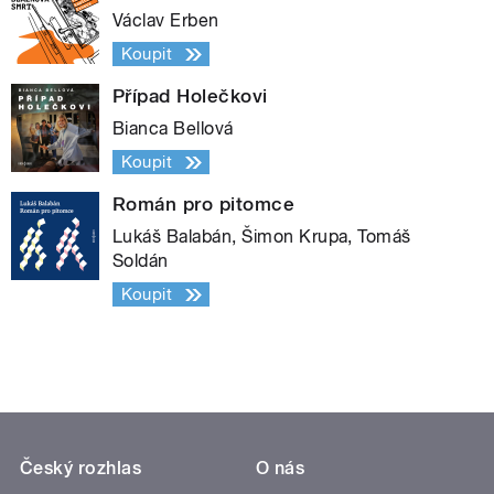
Václav Erben
Koupit
Případ Holečkovi
Bianca Bellová
Koupit
Román pro pitomce
Lukáš Balabán, Šimon Krupa, Tomáš
Soldán
Koupit
Český rozhlas
O nás