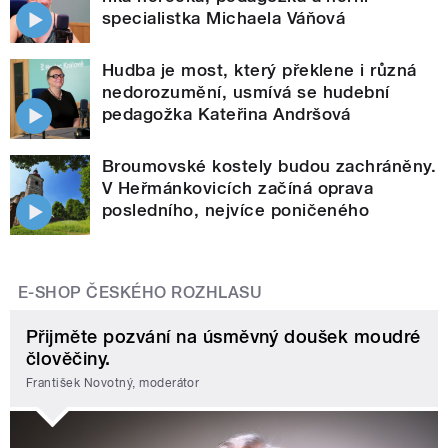
specialistka Michaela Váňová
Hudba je most, který překlene i různá
nedorozumění, usmívá se hudební
pedagožka Kateřina Andršová
Broumovské kostely budou zachráněny.
V Heřmánkovicích začíná oprava
posledního, nejvíce poničeného
E-SHOP ČESKÉHO ROZHLASU
Přijměte pozvání na úsměvný doušek moudré
člověčiny.
František Novotný, moderátor