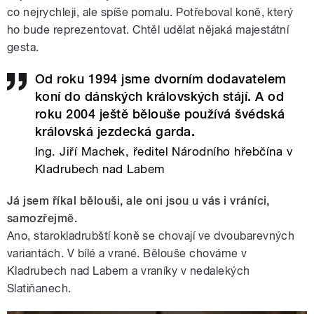
co nejrychleji, ale spíše pomalu. Potřeboval koně, který
ho bude reprezentovat. Chtěl udělat nějaká majestátní
gesta.
Od roku 1994 jsme dvorním dodavatelem
koní do dánských královských stájí. A od
roku 2004 ještě bělouše používá švédská
královská jezdecká garda.
Ing. Jiří Machek, ředitel Národního hřebčína v
Kladrubech nad Labem
Já jsem říkal bělouši, ale oni jsou u vás i vráníci,
samozřejmě.
Ano, starokladrubští koně se chovají ve dvoubarevných
variantách. V bílé a vrané. Bělouše chováme v
Kladrubech nad Labem a vraníky v nedalekých
Slatiňanech.