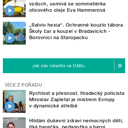
vzduch, usmívá se sommeliérka
olivového oleje Eva Hammerová
„Salvio hexia“. Ochranné kouzlo tábora
Školy čar a kouzel v Bradavicích -
Borovnici na Staropacku
Jak nás naladíte na DABu
VÍCE Z POŘADU
Rychlost a přesnost. Hradecký policista
Miroslav Zapletal je mistrem Evropy
v dynamické střelbě
Hlídám duševní zdraví nemocných dětí,
říká herečka, pedagožka a herní