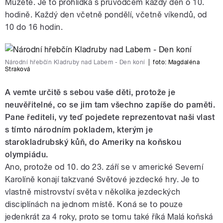
Můžete. Je to prohlídka s průvodcem každý den o 10.
hodině. Každý den včetně pondělí, včetně víkendů, od
10 do 16 hodin.
Národní hřebčín Kladruby nad Labem - Den koní
|
foto:
Magdaléna
Straková
A vemte určitě s sebou vaše děti, protože je
neuvěřitelné, co se jim tam všechno zapíše do paměti.
Pane řediteli, vy teď pojedete reprezentovat naši vlast
s tímto národním pokladem, kterým je
starokladrubský kůň, do Ameriky na koňskou
olympiádu.
Ano, protože od 10. do 23. září se v americké Severní
Karolíně konají takzvané Světové jezdecké hry. Je to
vlastně mistrovství světa v několika jezdeckých
disciplínách na jednom místě. Koná se to pouze
jedenkrát za 4 roky, proto se tomu také říká Malá koňská