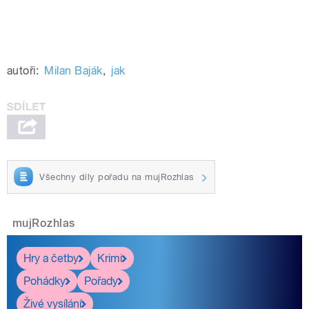
autoři:
Milan Baják
,
jak
Všechny díly pořadu na mujRozhlas
mujRozhlas
Hry a četby
Krimi
Pohádky
Pořady
Živé vysílání