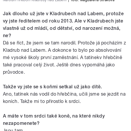
Národní hřebčín Kladruby nad Labem
|
foto:
Magdaléna Straková
Jak dlouho už jste v Kladrubech nad Labem, protože
vy jste ředitelem od roku 2013. Ale v Kladrubech jste
vlastně už od mládí, od dětství, od narození možná,
ne?
Dá se říct, že jsem se tam narodil. Protože já pocházím z
Kladrub nad Labem. A dokonce to bylo po absolvování
mé vysoké školy první zaměstnání. A tatínekv hřebčíně
také pracoval celý život. Ještě dnes vypomáhá jako
průvodce.
Takže vy jste se s koňmi setkal už jako dítě.
Ano, tatínek nás vodil do hřebčína, učili jsme se jezdit na
koních. Takže mi to přirostlo k srdci.
A máte v tom srdci také koně, na které nikdy
nezapomenete?
Jsou tam.