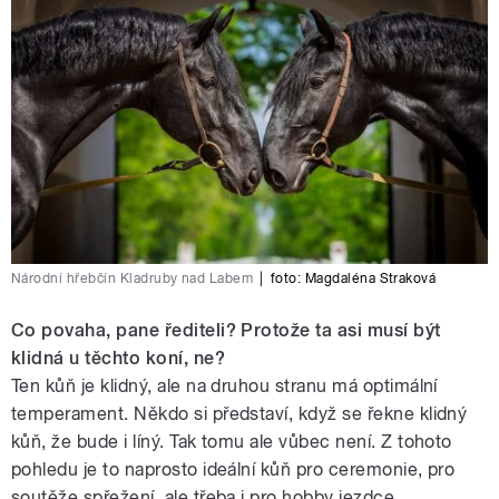
Národní hřebčín Kladruby nad Labem
|
foto:
Magdaléna Straková
Co povaha, pane řediteli? Protože ta asi musí být
klidná u těchto koní, ne?
Ten kůň je klidný, ale na druhou stranu má optimální
temperament. Někdo si představí, když se řekne klidný
kůň, že bude i líný. Tak tomu ale vůbec není. Z tohoto
pohledu je to naprosto ideální kůň pro ceremonie, pro
soutěže spřežení, ale třeba i pro hobby jezdce.