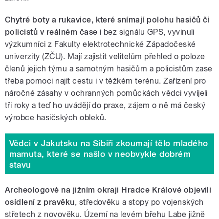
Chytré boty a rukavice, které snímají polohu hasičů či
policistů v reálném čase
i bez signálu GPS, vyvinuli
výzkumníci z Fakulty elektrotechnické Západočeské
univerzity (ZČU). Mají zajistit velitelům přehled o poloze
členů jejich týmu a samotným hasičům a policistům zase
třeba pomoci najít cestu i v těžkém terénu. Zařízení pro
náročné zásahy v ochranných pomůckách vědci vyvíjeli
tři roky a teď ho uvádějí do praxe, zájem o ně má český
výrobce hasičských obleků.
Vědci v Jakutsku na Sibiři zkoumají tělo mladého
mamuta, které se našlo v neobvykle dobrém
stavu
Archeologové na jižním okraji Hradce Králové objevili
osídlení z pravěku
, středověku a stopy po vojenských
střetech z novověku. Území na levém břehu Labe jižně