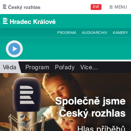
Přejít k hlavnímu obsahu
MENU
ŽIVĚ
PROGRAM
AUDIOARCHIV
KAMERY
Věda
Program
Pořady
Více
…