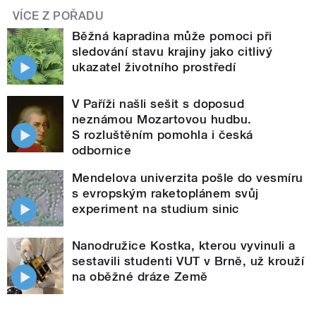
VÍCE Z POŘADU
Běžná kapradina může pomoci při
sledování stavu krajiny jako citlivý
ukazatel životního prostředí
V Paříži našli sešit s doposud
neznámou Mozartovou hudbu.
S rozluštěním pomohla i česká
odbornice
Mendelova univerzita pošle do vesmíru
s evropským raketoplánem svůj
experiment na studium sinic
Nanodružice Kostka, kterou vyvinuli a
sestavili studenti VUT v Brně, už krouží
na oběžné dráze Země