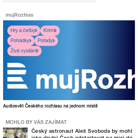
mujRozhlas
Hry a četby
Krimi
Pohádky
Pořady
Živé vysílání
Audiosvět Českého rozhlasu na jednom místě
MOHLO BY VÁS ZAJÍMAT
Český astronaut Aleš Svoboda by mohl
jako druhý Čech odstartovat na misi do