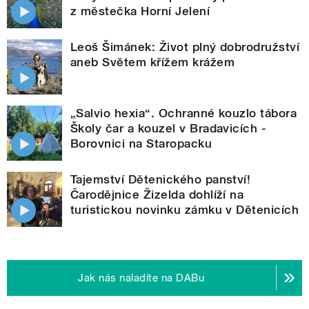
z městečka Horní Jelení
Leoš Šimánek: Život plný dobrodružství
aneb Světem křížem krážem
„Salvio hexia“. Ochranné kouzlo tábora
Školy čar a kouzel v Bradavicích -
Borovnici na Staropacku
Tajemství Dětenického panství!
Čarodějnice Žizelda dohlíží na
turistickou novinku zámku v Dětenicích
Jak nás naladíte na DABu