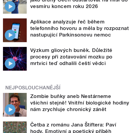
vesmíru koncem roku 2026
Aplikace analyzuje řeč během
telefonního hovoru a měla by rozpoznat
nastupující Parkinsonovu nemoc
Výzkum gliových buněk. Důležité
procesy při zotavování mozku po
mrtvici teď odhalili čeští vědci
NEJPOSLOUCHANĚJŠÍ
Zombie buňky aneb Nestárneme
všichni stejně! Vnitřní biologické hodiny
nám zrychluje chronický zánět
Četba z románu Jana Štiftera: Paví
hody. Emotivní a poetický příběh