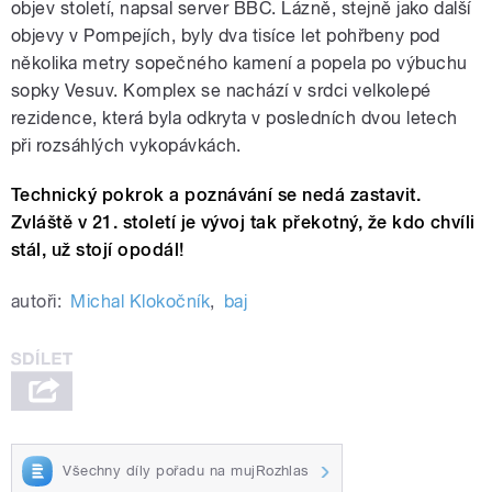
objev století, napsal server BBC. Lázně, stejně jako další
objevy v Pompejích, byly dva tisíce let pohřbeny pod
několika metry sopečného kamení a popela po výbuchu
sopky Vesuv. Komplex se nachází v srdci velkolepé
rezidence, která byla odkryta v posledních dvou letech
při rozsáhlých vykopávkách.
Technický pokrok a poznávání se nedá zast
avit.
Zvláště v 21. století je vývoj tak překotný, že kdo chvíli
stál, už stojí opodál!
autoři:
Michal Klokočník
,
baj
Všechny díly pořadu na mujRozhlas