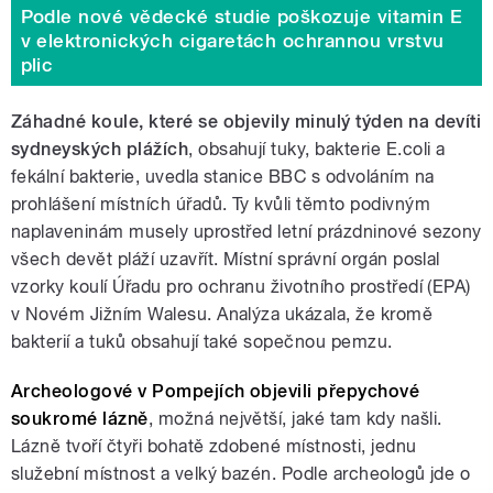
Podle nové vědecké studie poškozuje vitamin E
v elektronických cigaretách ochrannou vrstvu
plic
Záhadné koule, které se objevily minulý týden na devíti
sydneyských plážích
, obsahují tuky, bakterie E.coli a
fekální bakterie, uvedla stanice BBC s odvoláním na
prohlášení místních úřadů. Ty kvůli těmto podivným
naplaveninám musely uprostřed letní prázdninové sezony
všech devět pláží uzavřít. Místní správní orgán poslal
vzorky koulí Úřadu pro ochranu životního prostředí (EPA)
v Novém Jižním Walesu. Analýza ukázala, že kromě
bakterií a tuků obsahují také sopečnou pemzu.
Archeologové v Pompejích objevili přepychové
soukromé lázně
, možná největší, jaké tam kdy našli.
Lázně tvoří čtyři bohatě zdobené místnosti, jednu
služební místnost a velký bazén. Podle archeologů jde o