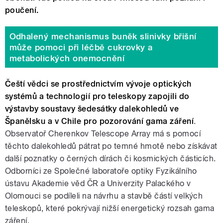
poučení.
Odhalený mechanismus buněk slinivky břišní
může pomoci při léčbě cukrovky a
metabolických onemocnění
Čeští vědci se prostřednictvím vývoje optických
systémů a technologií pro teleskopy zapojili do
výstavby soustavy šedesátky dalekohledů ve
Španělsku a v Chile pro pozorování gama záření
.
Observatoř Cherenkov Telescope Array má s pomocí
těchto dalekohledů pátrat po temné hmotě nebo získávat
další poznatky o černých dírách či kosmických částicích.
Odborníci ze Společné laboratoře optiky Fyzikálního
ústavu Akademie věd ČR a Univerzity Palackého v
Olomouci se podíleli na návrhu a stavbě částí velkých
teleskopů, které pokrývají nižší energetický rozsah gama
záření.