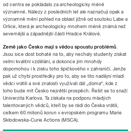
od centra se pokládalo za archeologicky méně
významné. Nálezy z posledních let ale naznačují opak a
významně mění pohled na oblast jižně od soutoku Labe a
Orlice, která je archeologicky mnohem méně známá než
severnější a západnější části Hradce Králové.
Země jako Česko mají s vědou spoustu problémů
.
Jsou sice dost bohaté na to, aby nechaly studenty získat
velmi kvalitní vzdělání, a dokonce jim mnohdy
dopomohou i k zisku toho špičkového v zahraničí. Jenže
pak už chybí prostředky pro to, aby se tito nadějní mladí
vědci vrátili a své znalosti využívali dál „doma“, kde z
toho bude mít Česko největší prospěch. Řešit se to snaží
Univerzita Karlova. Ta získala na podporu mladých
talentovaných vědců, kteří by se rádi do Česka vrátili,
celkem 60 milionů korun v evropském programu Marie
Skłodowska-Curie Actions (MSCA).