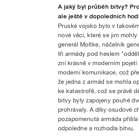
A jaký byl průběh bitvy? Pr
ale ještě v dopoledních ho
Pruské vojsko bylo v takovém
nové věci, které se jim mohly 
generál Moltke, náčelník gene
tři armády pod heslem "odděl
zní krásně v moderním pojetí 
moderní komunikace, což před
že jedna z armád se mohla opo
ke katastrofě, což se právě d
bitvy byly zapojeny pouhé d
prohrávaly. A díky osudové chy
pozapomenutá armáda přišla n
odpoledne a rozhodla bitvu.