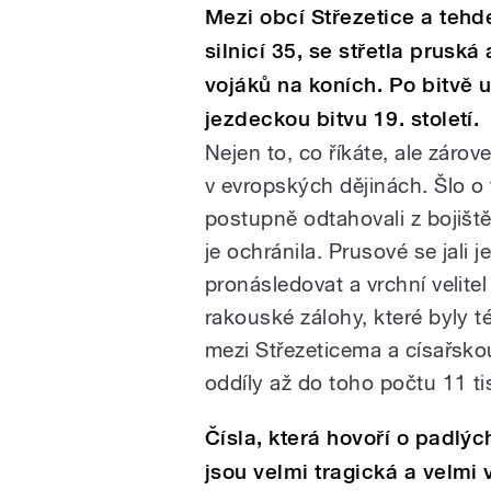
Mezi obcí Střezetice a tehd
silnicí 35, se střetla pruská
vojáků na koních. Po bitvě u
jezdeckou bitvu 19. století.
Nejen to, co říkáte, ale záro
v evropských dějinách. Šlo o 
postupně odtahovali z bojišt
je ochránila. Prusové se jali 
pronásledovat a vrchní velite
rakouské zálohy, které byly t
mezi Střezeticema a císařsko
oddíly až do toho počtu 11 ti
Čísla, která hovoří o padlý
jsou velmi tragická a velmi 