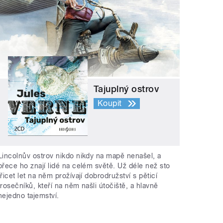
Tajuplný ostrov
Koupit
Lincolnův ostrov nikdo nikdy na mapě nenašel, a
přece ho znají lidé na celém světě. Už déle než sto
třicet let na něm prožívají dobrodružství s pěticí
trosečníků, kteří na něm našli útočiště, a hlavně
nejedno tajemství.