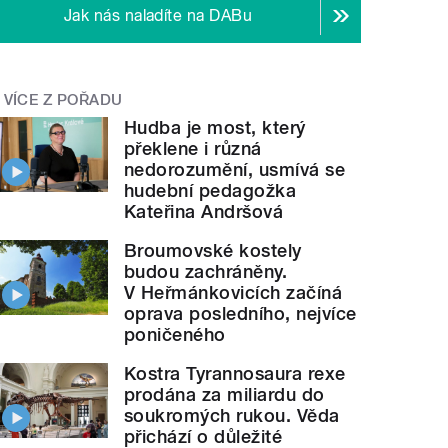
Jak nás naladíte na DABu
VÍCE Z POŘADU
Hudba je most, který
překlene i různá
nedorozumění, usmívá se
hudební pedagožka
Kateřina Andršová
Broumovské kostely
budou zachráněny.
V Heřmánkovicích začíná
oprava posledního, nejvíce
poničeného
Kostra Tyrannosaura rexe
prodána za miliardu do
soukromých rukou. Věda
přichází o důležité