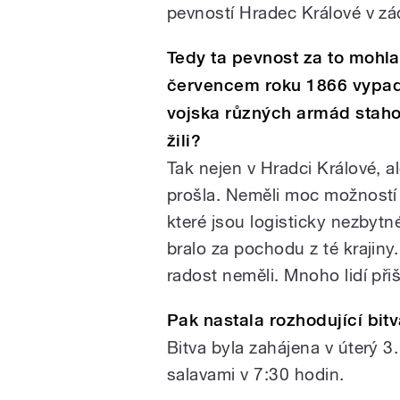
pevností Hradec Králové v zá
Tedy ta pevnost za to mohla.
červencem roku 1866 vypad
vojska různých armád stahova
žili?
Tak nejen v Hradci Králové, al
prošla. Neměli moc možností 
které jsou logisticky nezbytn
bralo za pochodu z té krajiny
radost neměli. Mnoho lidí při
Pak nastala rozhodující bi
Bitva byla zahájena v úterý 
salavami v 7:30 hodin.