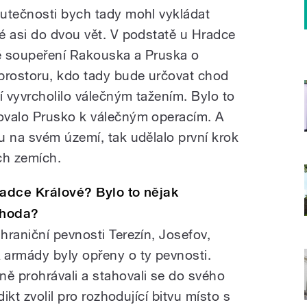
utečnosti bych tady mohl vykládat
é asi do dvou vět. V podstatě u Hradce
é soupeření Rakouska a Pruska o
prostoru, kdo tady bude určovat chod
 vyvrcholilo válečným tažením. Bylo to
ovalo Prusko k válečným operacím. A
u na svém území, tak udělalo první krok
ch zemích.
radce Králové? Bylo to nějak
áhoda?
hraniční pevnosti Terezín, Josefov,
 armády byly opřeny o ty pevnosti.
ě prohrávali a stahovali se do svého
ikt zvolil pro rozhodující bitvu místo s