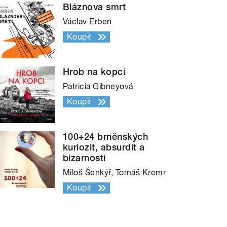
Bláznova smrt
Václav Erben
Koupit
Hrob na kopci
Patricia Gibneyová
Koupit
100+24 brněnských
kuriozit, absurdit a
bizarností
Miloš Šenkýř, Tomáš Kremr
Koupit