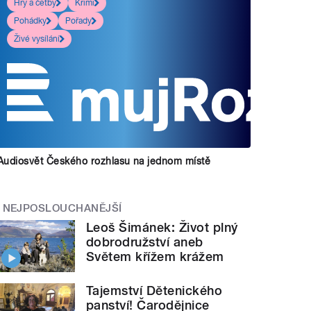
Hry a četby
Krimi
Pohádky
Pořady
Živé vysílání
Audiosvět Českého rozhlasu na jednom místě
NEJPOSLOUCHANĚJŠÍ
Leoš Šimánek: Život plný
dobrodružství aneb
Světem křížem krážem
Tajemství Dětenického
panství! Čarodějnice