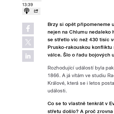
13:39
Brzy si opět připomeneme ud
nejen na Chlumu nedaleko H
se střetlo víc než 430 tisíc
Prusko-rakouskou konfliktu 
válce. Šlo o řadu bojových 
Rozhodující událostí byla pa
1866. A já vítám ve studiu R
Králové, která se i letos pos
události.
Co se to vlastně tenkrát v 
střetu došlo? A proč zrovn