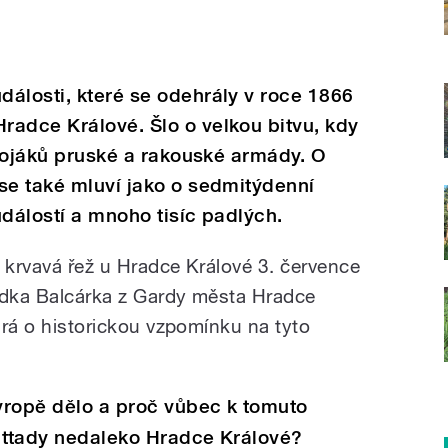
álosti, které se odehrály v roce 1866
radce Králové. Šlo o velkou bitvu, kdy
 vojáků pruské a rakouské armády. O
se také mluví jako o sedmitýdenní
událostí a mnoho tisíc padlých.
k krvavá řež u Hradce Králové 3. července
adka Balcárka z Gardy města Hradce
tará o historickou vzpomínku na tyto
Evropě dělo a proč vůbec k tomuto
a ttady nedaleko Hradce Králové?