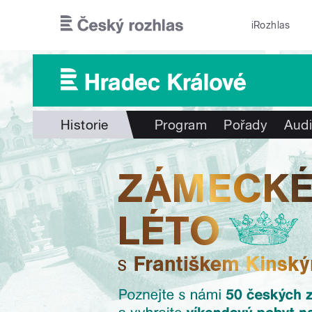
Přejít k hlavnímu obsahu
iRozhlas
Historie
Program
Pořady
Audi