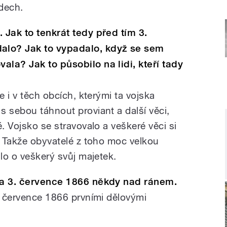
dech.
 Jak to tenkrát tedy před tím 3.
alo? Jak to vypadalo, když se sem
la? Jak to působilo na lidi, kteří tady
e i v těch obcích, kterými ta vojska
s sebou táhnout proviant a další věci,
é. Vojsko se stravovalo a veškeré věci si
. Takže obyvatelé z toho moc velkou
šlo o veškerý svůj majetek.
tva 3. července 1866 někdy nad ránem.
3. července 1866 prvními dělovými