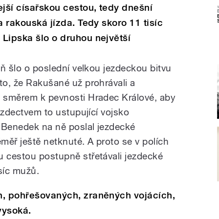
ejší císařskou cestou, tedy dnešní
 a rakouská jízda. Tedy skoro 11 tisíc
 Lipska šlo o druhou největší
veň šlo o poslední velkou jezdeckou bitvu
to, že Rakušané už prohrávali a
ě směrem k pevnosti Hradec Králové, aby
jezdectvem to ustupující vojsko
l Benedek na ně poslal jezdecké
éměř ještě netknuté. A proto se v polích
u cestou postupně střetávali jezdecké
síc mužů.
ch, pohřešovaných, zraněných vojácích,
vysoká.