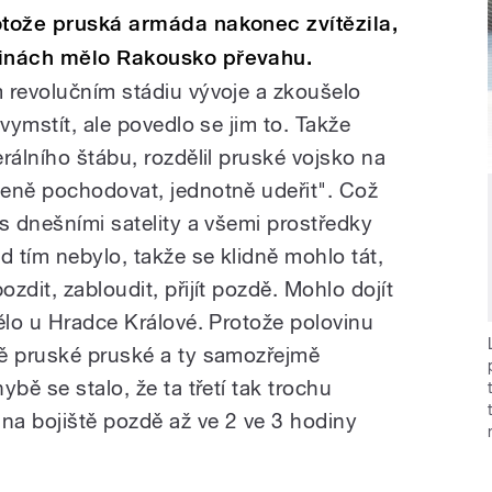
otože pruská armáda nakonec zvítězila,
dinách mělo Rakousko převahu.
 revolučním stádiu vývoje a zkoušelo
vymstít, ale povedlo se jim to. Takže
rálního štábu, rozdělil pruské vojsko na
eně pochodovat, jednotně udeřit". Což
s dnešními satelity a všemi prostředky
 tím nebylo, takže se klidně mohlo tát,
zdit, zabloudit, přijít pozdě. Mohlo dojít
ělo u Hradce Králové. Protože polovinu
vě pruské pruské a ty samozřejmě
bě se stalo, že ta třetí tak trochu
a bojiště pozdě až ve 2 ve 3 hodiny