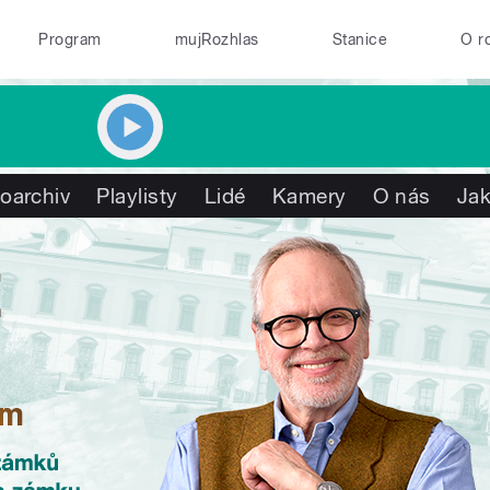
Program
mujRozhlas
Stanice
O r
oarchiv
Playlisty
Lidé
Kamery
O nás
Jak