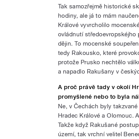
Tak samozřejmě historické sk
hodiny, ale já to mám naučen
Králové vyvrcholilo mocensk
ovládnutí středoevropskéjho 
dějin. To mocenské soupeření
tedy Rakousko, které provok
protože Prusko nechtělo válk
a napadlo Rakušany v český
A proč právě tady v okolí H
promyšlené nebo to byla n
Ne, v Čechách byly takzvané 
Hradec Králové a Olomouc. A
Takže když Rakušané postupn
území, tak vrchní velitel Bened