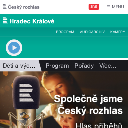
Přejít k hlavnímu obsahu
MENU
ŽIVĚ
PROGRAM
AUDIOARCHIV
KAMERY
Děti a výchova
Program
Pořady
Více
…