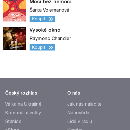
Moci bez nemoci
Šárka Volemanová
Koupit
Vysoké okno
Raymond Chandler
Koupit
Český rozhlas
O nás
Válka na Ukrajině
Jak nás naladíte
Komunální volby
Nápověda
Stanice
Lidé v rádiu