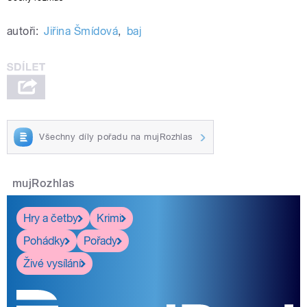
autoři:
Jiřina Šmídová
,
baj
Všechny díly pořadu na mujRozhlas
mujRozhlas
Hry a četby
Krimi
Pohádky
Pořady
Živé vysílání