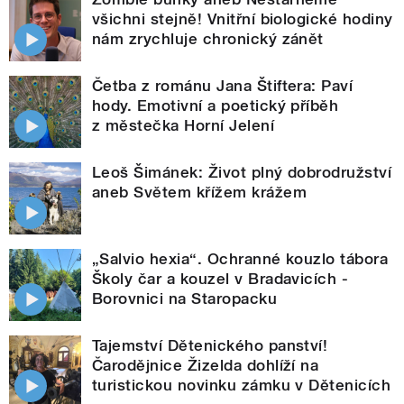
všichni stejně! Vnitřní biologické hodiny
nám zrychluje chronický zánět
Četba z románu Jana Štiftera: Paví
hody. Emotivní a poetický příběh
z městečka Horní Jelení
Leoš Šimánek: Život plný dobrodružství
aneb Světem křížem krážem
„Salvio hexia“. Ochranné kouzlo tábora
Školy čar a kouzel v Bradavicích -
Borovnici na Staropacku
Tajemství Dětenického panství!
Čarodějnice Žizelda dohlíží na
turistickou novinku zámku v Dětenicích