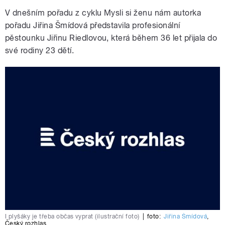
V dnešním pořadu z cyklu Mysli si ženu nám autorka
pořadu Jiřina Šmídová představila profesionální
pěstounku Jiřinu Riedlovou, která během 36 let přijala do
své rodiny 23 dětí.
I plyšáky je třeba občas vyprat (ilustrační foto)
|
foto:
Jiřina Šmídová
,
Český rozhlas