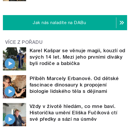
Jak nás naladíte na DABu
VÍCE Z POŘADU
Karel Kašpar se věnuje magii, kouzlí od
svých 14 let. Mezi jeho prvními diváky
byli rodiče a babička
Příběh Marcely Erbanové. Od dětské
fascinace dinosaury k propojení
biologie lidského těla s dějinami
Vždy v životě hledám, co mne baví.
Historička umění Eliška Fučíková ctí
své předky a sází na úsměv