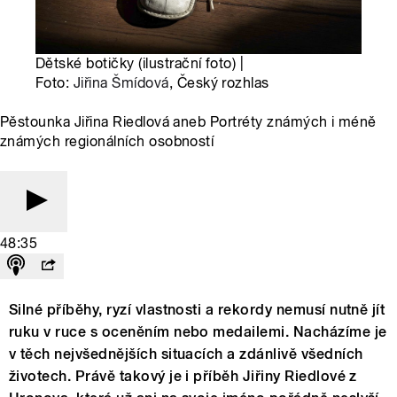
Dětské botičky (ilustrační foto) |
Foto:
Jiřina Šmídová
, Český rozhlas
Pěstounka Jiřina Riedlová aneb Portréty známých i méně
známých regionálních osobností
48:35
Silné příběhy, ryzí vlastnosti a rekordy nemusí nutně jít
ruku v ruce s oceněním nebo medailemi. Nacházíme je
v těch nejvšednějších situacích a zdánlivě všedních
životech. Právě takový je i příběh Jiřiny Riedlové z