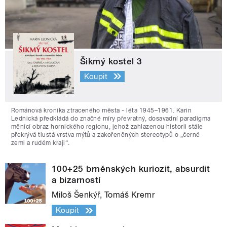
Šikmý kostel 3
Koupit
Románová kronika ztraceného města - léta 1945–1961. Karin
Lednická předkládá do značné míry převratný, dosavadní paradigma
měnící obraz hornického regionu, jehož zahlazenou historii stále
překrývá tlustá vrstva mýtů a zakořeněných stereotypů o „černé
zemi a rudém kraji“.
100+25 brněnských kuriozit, absurdit
a bizarností
Miloš Šenkýř, Tomáš Kremr
Koupit