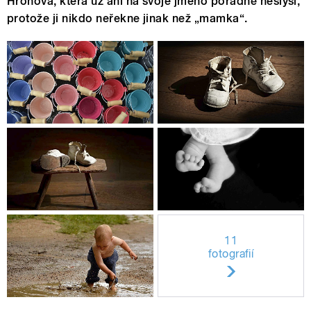
Hronova, která už ani na svoje jméno pořádně neslyší,
protože ji nikdo neřekne jinak než „mamka“.
11
fotografií