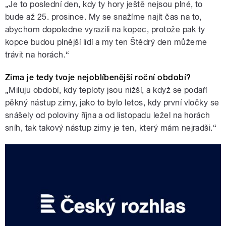
„Je to poslední den, kdy ty hory ještě nejsou plné, to
bude až 25. prosince. My se snažíme najít čas na to,
abychom dopoledne vyrazili na kopec, protože pak ty
kopce budou plnější lidí a my ten Štědrý den můžeme
trávit na horách.“
Zima je tedy tvoje nejoblíbenější roční období?
„Miluju období, kdy teploty jsou nižší, a když se podaří
pěkný nástup zimy, jako to bylo letos, kdy první vločky se
snášely od poloviny října a od listopadu ležel na horách
sníh, tak takový nástup zimy je ten, který mám nejradši.“