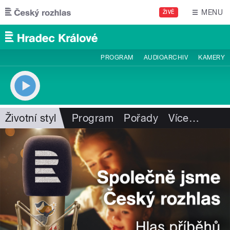
Přejít k hlavnímu obsahu
MENU
ŽIVĚ
PROGRAM
AUDIOARCHIV
KAMERY
Životní styl
Program
Pořady
Více
…