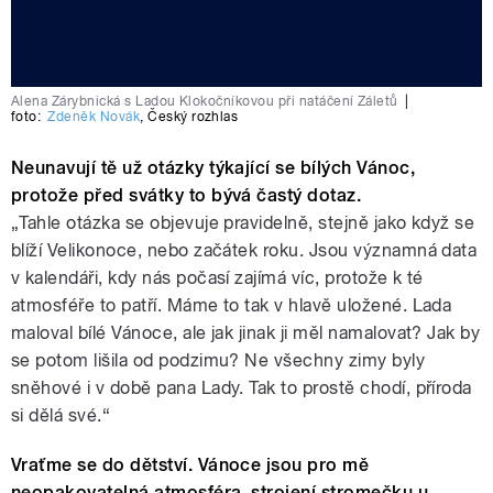
Alena Zárybnická s Ladou Klokočníkovou při natáčení Záletů
|
foto:
Zdeněk Novák
,
Český rozhlas
Neunavují tě už otázky týkající se bílých Vánoc,
protože před svátky to bývá častý dotaz.
„Tahle otázka se objevuje pravidelně, stejně jako když se
blíží Velikonoce, nebo začátek roku. Jsou významná data
v kalendáři, kdy nás počasí zajímá víc, protože k té
atmosféře to patří. Máme to tak v hlavě uložené. Lada
maloval bílé Vánoce, ale jak jinak ji měl namalovat? Jak by
se potom lišila od podzimu? Ne všechny zimy byly
sněhové i v době pana Lady. Tak to prostě chodí, příroda
si dělá své.“
Vraťme se do dětství. Vánoce jsou pro mě
neopakovatelná atmosféra, strojení stromečku u