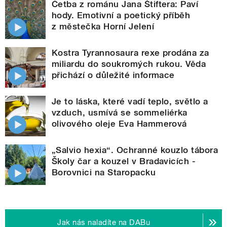
Četba z románu Jana Štiftera: Paví
hody. Emotivní a poetický příběh
z městečka Horní Jelení
Kostra Tyrannosaura rexe prodána za
miliardu do soukromých rukou. Věda
přichází o důležité informace
Je to láska, které vadí teplo, světlo a
vzduch, usmívá se sommeliérka
olivového oleje Eva Hammerová
„Salvio hexia“. Ochranné kouzlo tábora
Školy čar a kouzel v Bradavicích -
Borovnici na Staropacku
Jak nás naladíte na DABu