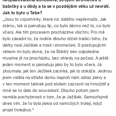
babičky a u dědy a ta se v pozdějším věku už nevrátí.
Jak to bylo u Tebe?
„Jsou to vzpomínky, které nic dalšího nepřemaže. Jak
stárnu, tak si pamatuju líp, co bylo dávno než to, co bylo
včera. Ale tím procesem procházíme všichni. Pro mě
bylo zásadní to, že rodiče dlouho drželi tradici toho, že
dárky nosí Ježíšek a nosil i stromeček. S postupujícím
věkem mi bylo divné, že na Štědrý den odpoledne
musíme jít na procházku, bez ohledu na počasí. A ještě
jeden moment si pamatuju jako by to bylo včera. Já
zkoumala, jak ten Ježíšek zacinká, jak to dokáže. Jednou
jsem viděla na střeše domu naproti nám odraz jiskry a
v ten moment tatínek pod stolem zazvonil na hmoždíř a
mně se to dalo do souvislostí. Dlouho potom jsem
neměla pochybnosti o tom, že je Ježíšek. Samozřejmě
dnes vím, že to byla jiskra od namrzlých trolejí, když
projel trolejbus.“