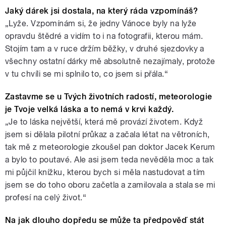
Jaký dárek jsi dostala, na který ráda vzpomínáš?
„Lyže. Vzpomínám si, že jedny Vánoce byly na lyže
opravdu štědré a vidím to i na fotografii, kterou mám.
Stojím tam a v ruce držím běžky, v druhé sjezdovky a
všechny ostatní dárky mě absolutně nezajímaly, protože
v tu chvíli se mi splnilo to, co jsem si přála.“
Zastavme se u Tvých životních radostí, meteorologie
je Tvoje velká láska a to nemá v krvi každý.
„Je to láska největší, která mě provází životem. Když
jsem si dělala pilotní průkaz a začala létat na větroních,
tak mě z meteorologie zkoušel pan doktor Jacek Kerum
a bylo to poutavé. Ale asi jsem teda nevěděla moc a tak
mi půjčil knížku, kterou bych si měla nastudovat a tím
jsem se do toho oboru začetla a zamilovala a stala se mi
profesí na celý život.“
Na jak dlouho dopředu se může ta předpověď stát