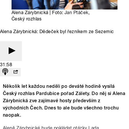
Alena Zárybnická | Foto:
Jan Ptáček
,
Český rozhlas
Alena Zárybnická: Dědeček byl řezníkem ze Sezemic
31:58
Několik let každou neděli po deváté hodině vysílá
Český rozhlas Pardubice pořad Zálety. Do něj si Alena
Zárybnická zve zajímavé hosty především z
východních Čech. Dnes to ale bude všechno trochu
naopak.
Aleně Zárybnické bude pokládat otázky Lada