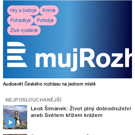
Hry a četby
Krimi
Pohádky
Pořady
Živé vysílání
Audiosvět Českého rozhlasu na jednom místě
NEJPOSLOUCHANĚJŠÍ
Leoš Šimánek: Život plný dobrodružství
aneb Světem křížem krážem