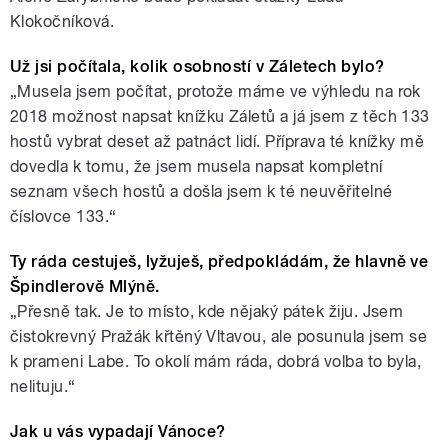
Klokočníková.
Už jsi počítala, kolik osobností v Záletech bylo?
„Musela jsem počítat, protože máme ve výhledu na rok
2018 možnost napsat knížku Záletů a já jsem z těch 133
hostů vybrat deset až patnáct lidí. Příprava té knížky mě
dovedla k tomu, že jsem musela napsat kompletní
seznam všech hostů a došla jsem k té neuvěřitelné
číslovce 133.“
Ty ráda cestuješ, lyžuješ, předpokládám, že hlavně ve
Špindlerově Mlýně.
„Přesně tak. Je to místo, kde nějaký pátek žiju. Jsem
čistokrevný Pražák křtěný Vltavou, ale posunula jsem se
k prameni Labe. To okolí mám ráda, dobrá volba to byla,
nelituju.“
Jak u vás vypadají Vánoce?