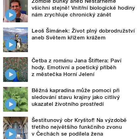
Zombie buňky aneb Nestárneme
všichni stejně! Vnitřní biologické hodiny
nám zrychluje chronický zánět
Leoš Šimánek: Život plný dobrodružství
aneb Světem křížem krážem
Četba z románu Jana Štiftera: Paví
hody. Emotivní a poetický příběh
z městečka Horní Jelení
Běžná kapradina může pomoci při
sledování stavu krajiny jako citlivý
ukazatel životního prostředí
Šestitunový obr Kryštof! Na výzdobě
třetího největšího funkčního zvonu
v Čechách se podílela žena