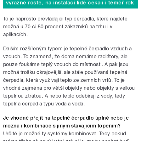
výrazně roste, na instalaci lidé čekají i téměř rok
To je naprosto převládající typ čerpadla, které najdete
možná u 70 či 80 procent zákazníků na trhu i v
aplikacích.
Dalším rozšířeným typem je tepelné čerpadlo vzduch a
vzduch. To znamená, že doma nemáme radiátory, ale
pouze foukáme teplý vzduch do místnosti. A pak jsou
možná trošku okrajovější, ale stále používaná tepelná
čerpadla, která využívají teplo ze zemních vrtů. To je
vhodné zejména pro větší objekty nebo objekty s velkou
tepelnou ztrátou. A nebo teplo odebírají z vody, tedy
tepelná čerpadla typu voda a voda.
Je vhodné přejít na tepelné čerpadlo úplně nebo je
možná i kombinace s jiným stávajícím topením?
Určitě je možné ty systémy kombinovat. Tedy pokud