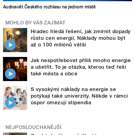
Audiosvět Českého rozhlasu na jednom místě
MOHLO BY VÁS ZAJÍMAT
Hradec hledá řešení, jak zmírnit dopady
růstu cen energií. Náklady mohou být
až o 100 miliónů větší
Jak nespotřebovat příliš mnoho energie
a ušetřit. To je otázka, kterou teď řeší
také města a obce
S vysokými náklady na energie se
potýkají také univerzity. Někde v rámci
úspor omezují stipendia
NEJPOSLOUCHANĚJŠÍ