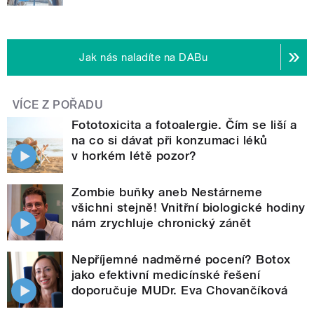
Jak nás naladíte na DABu
VÍCE Z POŘADU
Fototoxicita a fotoalergie. Čím se liší a
na co si dávat při konzumaci léků
v horkém létě pozor?
Zombie buňky aneb Nestárneme
všichni stejně! Vnitřní biologické hodiny
nám zrychluje chronický zánět
Nepříjemné nadměrné pocení? Botox
jako efektivní medicínské řešení
doporučuje MUDr. Eva Chovančíková