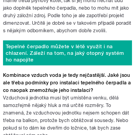
máme třeba plynový kotel, tak si jej mohu nechat buď
jako doplněk tepelného čerpadla, nebo to mohu mít jako
druhý záložní zdroj. Podle toho je ale zapotřebí projekt
dimenzovat. Určitě je dobré se v takovém případě poradit
s nějakým odborníkem, abychom dobře zvolili.
Tepelné čerpadlo můžete v létě využít i na
chlazení. Záleží na tom, na jaký otopný systém
ho napojíte
Kombinace vzduch voda je tedy nejčastější. Jaké jsou
ale třeba podmínky pro instalaci tepelného čerpadla a
co naopak znemožňuje jeho instalaci?
Vzduchová jednotka musí být umístěna venku, dělá
samozřejmě nějaký hluk a má určité rozměry. To
znamená, že vzduchovou jednotku nejsem schopen dát
třeba na balkon, protože bych obtěžoval sousedy. Nebo
pokud si to dám ke dveřím do ložnice, tak bych zase