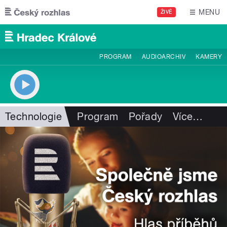
Přejít k hlavnímu obsahu
MENU
ŽIVĚ
PROGRAM
AUDIOARCHIV
KAMERY
Technologie
Program
Pořady
Více
…