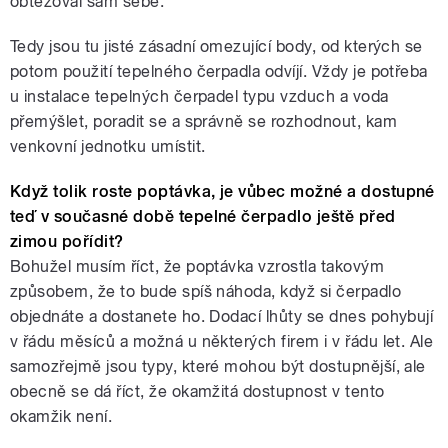
obtěžoval sám sebe.
Tedy jsou tu jisté zásadní omezující body, od kterých se
potom použití tepelného čerpadla odvíjí. Vždy je potřeba
u instalace tepelných čerpadel typu vzduch a voda
přemýšlet, poradit se a správně se rozhodnout, kam
venkovní jednotku umístit.
Když tolik roste poptávka, je vůbec možné a dostupné
teď v současné době tepelné čerpadlo ještě před
zimou pořídit?
Bohužel musím říct, že poptávka vzrostla takovým
způsobem, že to bude spíš náhoda, když si čerpadlo
objednáte a dostanete ho. Dodací lhůty se dnes pohybují
v řádu měsíců a možná u některých firem i v řádu let. Ale
samozřejmě jsou typy, které mohou být dostupnější, ale
obecně se dá říct, že okamžitá dostupnost v tento
okamžik není.