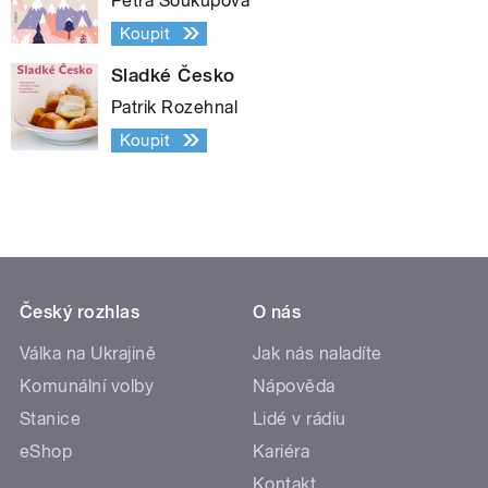
Petra Soukupová
Koupit
Sladké Česko
Patrik Rozehnal
Koupit
Český rozhlas
O nás
Válka na Ukrajině
Jak nás naladíte
Komunální volby
Nápověda
Stanice
Lidé v rádiu
eShop
Kariéra
Kontakt