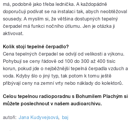
má, podobně jako třeba lednička. A každopádně
doporučuji podívat se na instalaci tak, abych neobtěžoval
sousedy. A myslím si, že většina dostupných tepelný
čerpadel má funkci nočního útlumu. Jen je otázka ji
aktivovat.
Kolik stojí tepelné čerpadlo?
Cena tepelných čerpadel se odvíjí od velikosti a výkonu.
Pohybují se ceny řádově od 100 do 300 až 400 tisíc
korun, pokud jde o nejběžnější tepelná čerpadla vzduch a
voda. Kdyby šlo o jiný typ, tak potom k tomu ještě
přibývají ceny na zemní vrty nebo náklady do kolektorů.
Celou tepelnou radioporadnu s Bohumilem Plachým si
můžete poslechnout v našem audioarchivu.
autoři:
Jana Kudyvejsová
,
baj