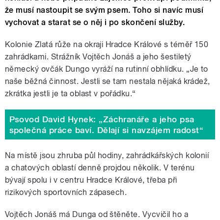
že musí nastoupit se svým psem. Toho si navíc musí
vychovat a starat se o něj i po skončení služby.
Kolonie Zlatá růže na okraji Hradce Králové s téměř 150
zahrádkami. Strážník Vojtěch Jonáš a jeho šestiletý
německý ovčák Dungo vyráží na rutinní obhlídku. „Je to
naše běžná činnost. Jestli se tam nestala nějaká krádež,
zkrátka jestli je ta oblast v pořádku.“
Psovod David Hynek: „Záchranáře a jeho psa
společná práce baví. Dělají si navzájem radost“
Na místě jsou zhruba půl hodiny, zahrádkářských kolonií
a chatových oblastí denně projdou několik. V terénu
bývají spolu i v centru Hradce Králové, třeba při
rizikových sportovních zápasech.
Vojtěch Jonáš má Dunga od štěněte. Vycvičil ho a