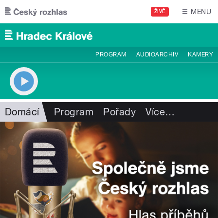
Přejít k hlavnímu obsahu
MENU
ŽIVĚ
PROGRAM
AUDIOARCHIV
KAMERY
Domácí
Program
Pořady
Více
…