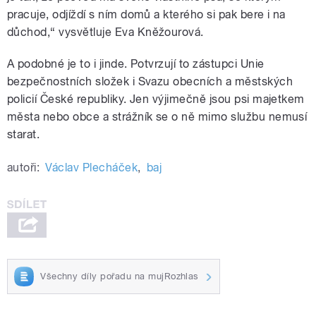
pracuje, odjíždí s ním domů a kterého si pak bere i na
důchod,
“
vysvětluje Eva Kněžourová.
A podobné je to i jinde. Potvrzují to zástupci Unie
bezpečnostních složek i Svazu obecních a městských
policií České republiky. Jen výjimečně jsou psi majetkem
města nebo obce a strážník se o ně mimo službu nemusí
starat.
autoři:
Václav Plecháček
,
baj
Všechny díly pořadu na mujRozhlas