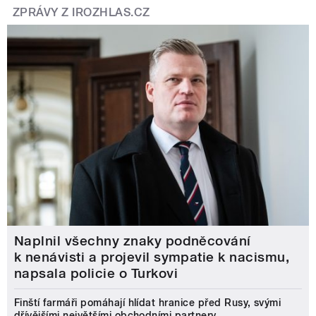
ZPRÁVY Z IROZHLAS.CZ
Naplnil všechny znaky podněcování
k nenávisti a projevil sympatie k nacismu,
napsala policie o Turkovi
Finští farmáři pomáhají hlídat hranice před Rusy, svými
dřívějšími největšími obchodními partnery