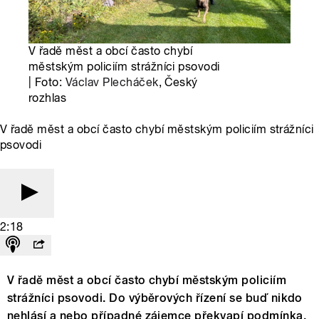
V řadě měst a obcí často chybí
městským policiím strážníci psovodi
| Foto:
Václav Plecháček
, Český
rozhlas
V řadě měst a obcí často chybí městským policiím strážníci
psovodi
2:18
V řadě měst a obcí často chybí městským policiím
strážníci psovodi. Do výběrových řízení se buď nikdo
nehlásí a nebo případné zájemce překvapí podmínka,