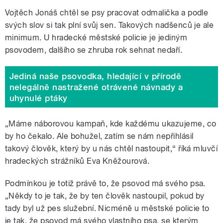
Vojtěch Jonáš chtěl se psy pracovat odmalička a podle
svých slov si tak plní svůj sen. Takových nadšenců je ale
minimum. U hradecké městské policie je jediným
psovodem, dalšího se zhruba rok sehnat nedaří.
Jediná naše psovodka, hledající v přírodě
nelegálně nastražené otrávené návnady a
uhynulé ptáky
„Máme náborovou kampaň, kde každému ukazujeme, co
by ho čekalo. Ale bohužel, zatím se nám nepřihlásil
takový člověk, který by u nás chtěl nastoupit,
“
říká mluvčí
hradeckých strážníků Eva Kněžourová.
Podmínkou je totiž právě to, že psovod má svého psa.
„Někdy to je tak, že by ten člověk nastoupil, pokud by
tady byl už pes služební. Nicméně u městské policie to
je tak, že psovod má svého vlastního psa, se kterým