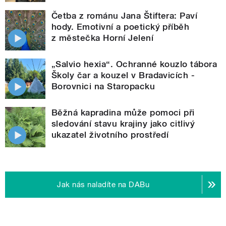
Četba z románu Jana Štiftera: Paví
hody. Emotivní a poetický příběh
z městečka Horní Jelení
„Salvio hexia“. Ochranné kouzlo tábora
Školy čar a kouzel v Bradavicích -
Borovnici na Staropacku
Běžná kapradina může pomoci při
sledování stavu krajiny jako citlivý
ukazatel životního prostředí
Jak nás naladíte na DABu