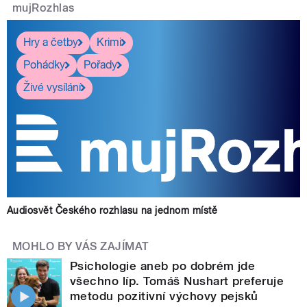
mujRozhlas
Hry a četby
Krimi
Pohádky
Pořady
Živé vysílání
Audiosvět Českého rozhlasu na jednom místě
MOHLO BY VÁS ZAJÍMAT
Psichologie aneb po dobrém jde
všechno líp. Tomáš Nushart preferuje
metodu pozitivní výchovy pejsků