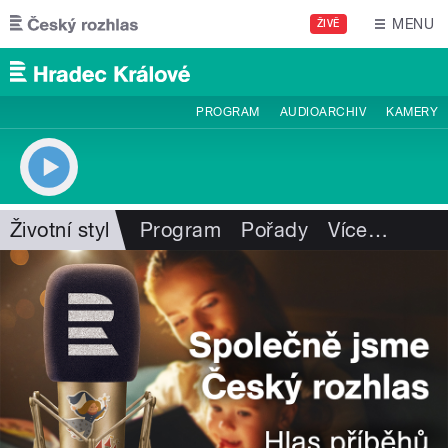
Přejít k hlavnímu obsahu
MENU
ŽIVĚ
PROGRAM
AUDIOARCHIV
KAMERY
Životní styl
Program
Pořady
Více
…