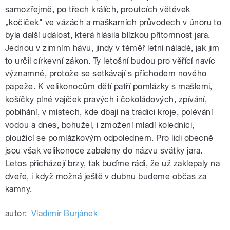
samozřejmě, po třech králích, proutcích větévek
„kočiček" ve vázách a maškarních průvodech v únoru to
byla další událost, která hlásila blízkou přítomnost jara.
Jednou v zimním hávu, jindy v téměř letní náladě, jak jim
to určil církevní zákon. Ty letošní budou pro věřící navíc
významné, protože se setkávají s příchodem nového
papeže. K velikonocům dětí patří pomlázky s mašlemi,
košíčky plné vajíček pravých i čokoládových, zpívání,
pobíhání, v místech, kde dbají na tradici kroje, polévání
vodou a dnes, bohužel, i zmožení mladí koledníci,
ploužící se pomlázkovým odpolednem. Pro lidi obecně
jsou však velikonoce zabaleny do názvu svátky jara.
Letos přicházejí brzy, tak buďme rádi, že už zaklepaly na
dveře, i když možná ještě v dubnu budeme občas za
kamny.
autor:
Vladimír Burjánek