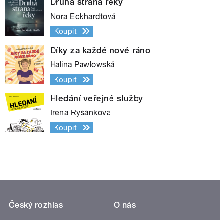
Druhá strana řeky
Nora Eckhardtová
Koupit
Díky za každé nové ráno
Halina Pawlowská
Koupit
Hledání veřejné služby
Irena Ryšánková
Koupit
Český rozhlas
O nás