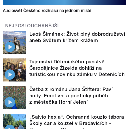
Audiosvět Českého rozhlasu na jednom místě
NEJPOSLOUCHANĚJŠÍ
Leoš Šimánek: Život plný dobrodružství
aneb Světem křížem krážem
Tajemství Dětenického panství!
Čarodějnice Žizelda dohlíží na
turistickou novinku zámku v Dětenicích
Četba z románu Jana Štiftera: Paví
hody. Emotivní a poetický příběh
z městečka Horní Jelení
„Salvio hexia“. Ochranné kouzlo tábora
Školy čar a kouzel v Bradavicích -