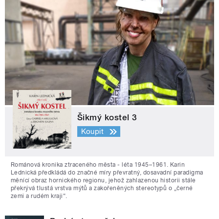
Šikmý kostel 3
Koupit
Románová kronika ztraceného města - léta 1945–1961. Karin
Lednická předkládá do značné míry převratný, dosavadní paradigma
měnící obraz hornického regionu, jehož zahlazenou historii stále
překrývá tlustá vrstva mýtů a zakořeněných stereotypů o „černé
zemi a rudém kraji“.