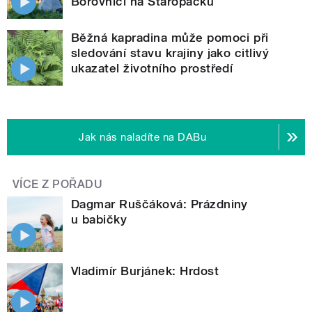
Borovnici na Staropacku
Běžná kapradina může pomoci při
sledování stavu krajiny jako citlivý
ukazatel životního prostředí
Jak nás naladíte na DABu
VÍCE Z POŘADU
Dagmar Ruščáková: Prázdniny
u babičky
Vladimír Burjánek: Hrdost