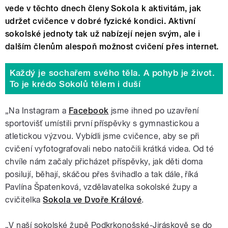
vede v těchto dnech členy Sokola k aktivitám, jak
udržet cvičence v dobré fyzické kondici. Aktivní
sokolské jednoty tak už nabízejí nejen svým, ale i
dalším členům alespoň možnost cvičení přes internet.
Každý je sochařem svého těla. A pohyb je život.
To je krédo Sokolů tělem i duší
„Na Instagram a
Facebook
jsme ihned po uzavření
sportovišť umístili první příspěvky s gymnastickou a
atletickou výzvou. Vybídli jsme cvičence, aby se při
cvičení vyfotografovali nebo natočili krátká videa. Od té
chvíle nám začaly přicházet příspěvky, jak děti doma
posilují, běhají, skáčou přes švihadlo a tak dále, říká
Pavlína Špatenková, vzdělavatelka sokolské župy a
cvičitelka
Sokola ve Dvoře Králové
.
„V naší sokolské župě Podkrkonošské-Jiráskově se do