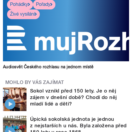
Pohádky
Pořady
Živé vysílání
Audiosvět Českého rozhlasu na jednom místě
MOHLO BY VÁS ZAJÍMAT
Sokol vznikl před 150 lety. Je o něj
zájem v dnešní době? Chodí do něj
mladí lidé a děti?
Úpická sokolská jednota je jednou
z nejstarších u nás. Byla založena před
150 lety v roce 1868