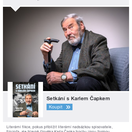
Setkání s Karlem Čapkem
Koupit
Literární fikce, pokus přiblížit literární nadsázkou spisovatele,
filozofa, ale hlavně člověka Karla Čapka trochu jinou formou.