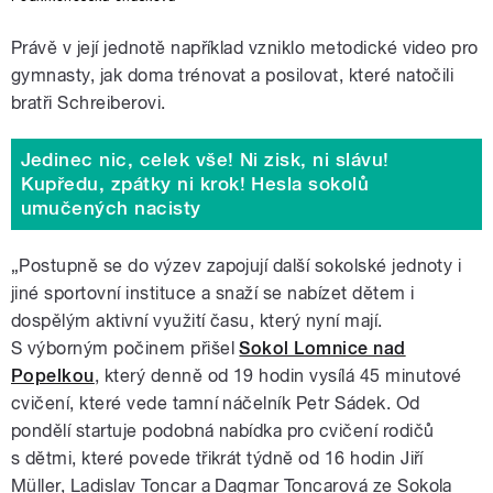
Právě v její jednotě například vzniklo metodické video pro
gymnasty, jak doma trénovat a posilovat, které natočili
bratři Schreiberovi.
Jedinec nic, celek vše! Ni zisk, ni slávu!
Kupředu, zpátky ni krok! Hesla sokolů
umučených nacisty
„Postupně se do výzev zapojují další sokolské jednoty i
jiné sportovní instituce a snaží se nabízet dětem i
dospělým aktivní využití času, který nyní mají.
S výborným počinem přišel
Sokol Lomnice nad
Popelkou
, který denně od 19 hodin vysílá 45 minutové
cvičení, které vede tamní náčelník Petr Sádek. Od
pondělí startuje podobná nabídka pro cvičení rodičů
s dětmi, které povede třikrát týdně od 16 hodin Jiří
Müller, Ladislav Toncar a Dagmar Toncarová ze Sokola