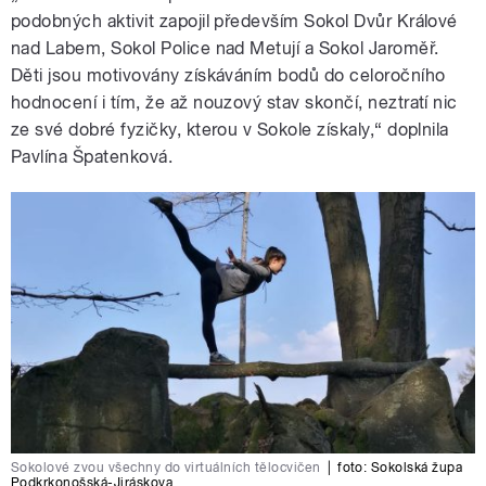
podobných aktivit zapojil především Sokol Dvůr Králové
nad Labem, Sokol Police nad Metují a Sokol Jaroměř.
Děti jsou motivovány získáváním bodů do celoročního
hodnocení i tím, že až nouzový stav skončí, neztratí nic
ze své dobré fyzičky, kterou v Sokole získaly,“ doplnila
Pavlína Špatenková.
Sokolové zvou všechny do virtuálních tělocvičen
|
foto:
Sokolská župa
Podkrkonošská-Jiráskova