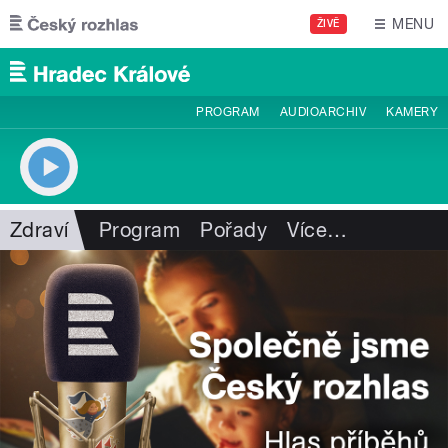
Přejít k hlavnímu obsahu
MENU
ŽIVĚ
PROGRAM
AUDIOARCHIV
KAMERY
Zdraví
Program
Pořady
Více
…