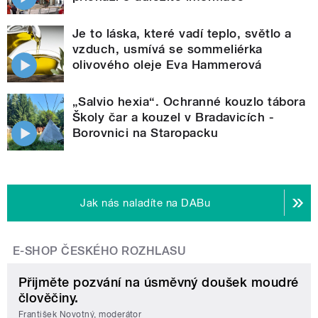
Je to láska, které vadí teplo, světlo a
vzduch, usmívá se sommeliérka
olivového oleje Eva Hammerová
„Salvio hexia“. Ochranné kouzlo tábora
Školy čar a kouzel v Bradavicích -
Borovnici na Staropacku
Jak nás naladíte na DABu
E-SHOP ČESKÉHO ROZHLASU
Přijměte pozvání na úsměvný doušek moudré
člověčiny.
František Novotný, moderátor