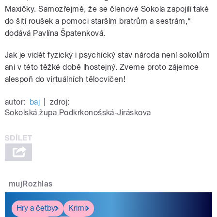
Maxičky. Samozřejmě, že se členové Sokola zapojili také
do šití roušek a pomoci starším bratrům a sestrám,“
dodává Pavlína Špatenková.
Jak je vidět fyzický i psychický stav národa není sokolům
ani v této těžké době lhostejný. Zveme proto zájemce
alespoň do virtuálních tělocvičen!
autor:
baj
|
zdroj:
Sokolská župa Podkrkonošská-Jiráskova
mujRozhlas
Hry a četby
Krimi