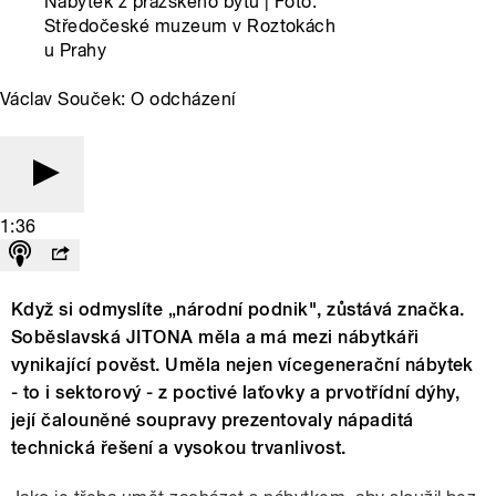
Nábytek z pražského bytu | Foto:
Středočeské muzeum v Roztokách
u Prahy
Václav Souček: O odcházení
1:36
Když si odmyslíte „národní podnik", zůstává značka.
Soběslavská JITONA měla a má mezi nábytkáři
vynikající pověst. Uměla nejen vícegenerační nábytek
- to i sektorový - z poctivé laťovky a prvotřídní dýhy,
její čalouněné soupravy prezentovaly nápaditá
technická řešení a vysokou trvanlivost.