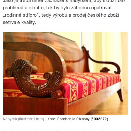
Jako je třeba umět zacházet s nábytkem, aby sloužil bez
problémů a dlouho, tak by bylo záhodno opatrovat
„rodinné stříbro", tedy výrobu a prodej českého zboží
setrvalé kvality.
Nábytek (ilustrační foto)
|
foto:
Fotobanka Pixabay (5008272)