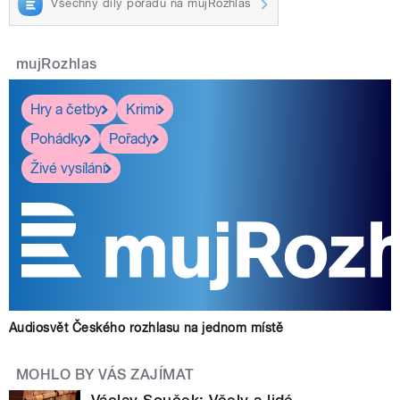
Všechny díly pořadu na mujRozhlas
mujRozhlas
Hry a četby
Krimi
Pohádky
Pořady
Živé vysílání
Audiosvět Českého rozhlasu na jednom místě
MOHLO BY VÁS ZAJÍMAT