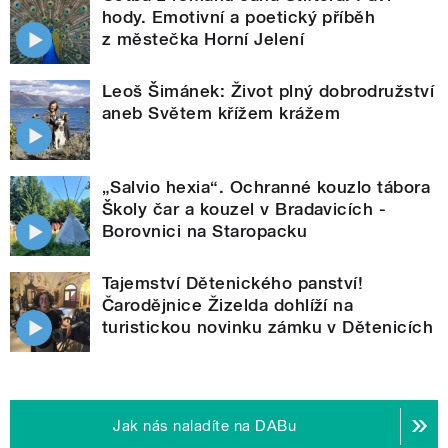
hody. Emotivní a poetický příběh
z městečka Horní Jelení
Leoš Šimánek: Život plný dobrodružství
aneb Světem křížem krážem
„Salvio hexia“. Ochranné kouzlo tábora
Školy čar a kouzel v Bradavicích -
Borovnici na Staropacku
Tajemství Dětenického panství!
Čarodějnice Žizelda dohlíží na
turistickou novinku zámku v Dětenicích
Jak nás naladíte na DABu