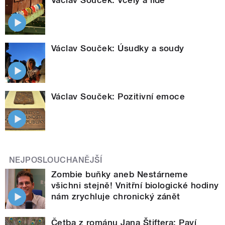
Václav Souček: Včely a lidé
Václav Souček: Úsudky a soudy
Václav Souček: Pozitivní emoce
NEJPOSLOUCHANĚJŠÍ
Zombie buňky aneb Nestárneme
všichni stejně! Vnitřní biologické hodiny
nám zrychluje chronický zánět
Četba z románu Jana Štiftera: Paví