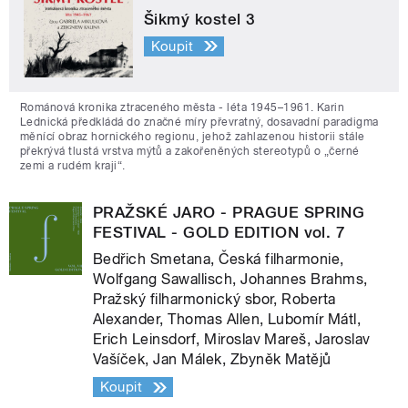
Šikmý kostel 3
Koupit
Románová kronika ztraceného města - léta 1945–1961. Karin
Lednická předkládá do značné míry převratný, dosavadní paradigma
měnící obraz hornického regionu, jehož zahlazenou historii stále
překrývá tlustá vrstva mýtů a zakořeněných stereotypů o „černé
zemi a rudém kraji“.
PRAŽSKÉ JARO - PRAGUE SPRING
FESTIVAL - GOLD EDITION vol. 7
Bedřich Smetana, Česká filharmonie,
Wolfgang Sawallisch, Johannes Brahms,
Pražský filharmonický sbor, Roberta
Alexander, Thomas Allen, Lubomír Mátl,
Erich Leinsdorf, Miroslav Mareš, Jaroslav
Vašíček, Jan Málek, Zbyněk Matějů
Koupit