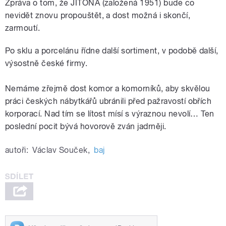
Zpráva o tom, že JITONA (založená 1951) bude co
nevidět znovu propouštět, a dost možná i skončí,
zarmoutí.
Po sklu a porcelánu řídne další sortiment, v podobě další,
výsostně české firmy.
Nemáme zřejmě dost komor a komorníků, aby skvělou
práci českých nábytkářů ubránili před pažravostí obřích
korporací. Nad tím se lítost mísí s výraznou nevolí… Ten
poslední pocit bývá hovorově zván jadrněji.
autoři:
Václav Souček
,
baj