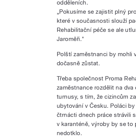
odděleních.
„Pokusíme se zajistit plný pr
které v současnosti slouží p
Rehabilitační péče se ale u
Jaroměři."
Polští zaměstnanci by mohli 
dočasně zůstat.
Třeba společnost Proma Reha
zaměstnance rozdělit na dva 
turnusy, s tím, že cizincům zaj
ubytování v Česku. Poláci by
čtrnácti dnech práce strávili
v karanténě, výroby by se to 
nedotklo.