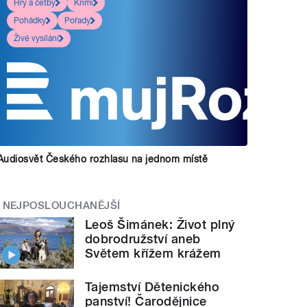
Hry a četby
Krimi
Pohádky
Pořady
Živé vysílání
Audiosvět Českého rozhlasu na jednom místě
NEJPOSLOUCHANĚJŠÍ
Leoš Šimánek: Život plný
dobrodružství aneb
Světem křížem krážem
Tajemství Dětenického
panství! Čarodějnice