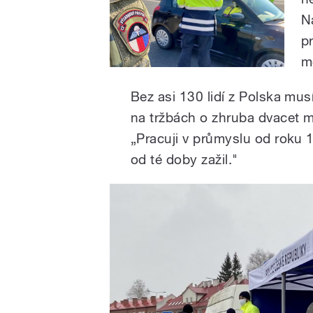
N
p
m
Bez asi 130 lidí z Polska mus
na tržbách o zhruba dvacet m
„Pracuji v průmyslu od roku 
od té doby zažil."