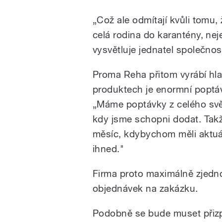
„Což ale odmítají kvůli tomu,
celá rodina do karantény, nej
vysvětluje jednatel společno
Proma Reha přitom vyrábí hla
produktech je enormní poptá
„Máme poptávky z celého svět
kdy jsme schopni dodat. Takž
měsíc, kdybychom měli aktuá
ihned."
Firma proto maximálně zjedno
objednávek na zakázku.
Podobně se bude muset přizpůs