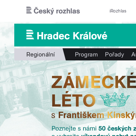
Přejít k hlavnímu obsahu
iRozhlas
Regionální
Program
Pořady
A