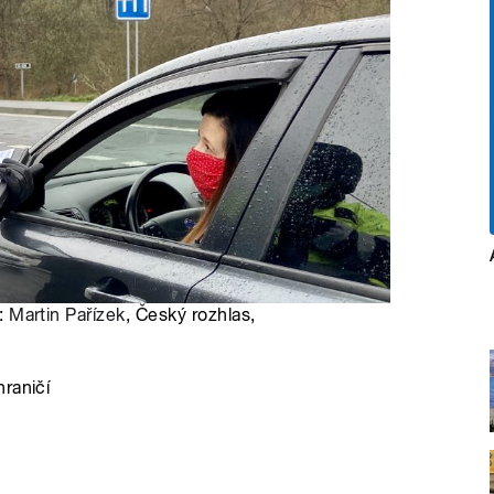
o:
Martin Pařízek
, Český rozhlas,
raničí