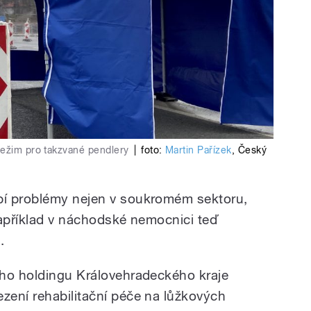
režim pro takzvané pendlery
|
foto:
Martin Pařízek
,
Český
í problémy nejen v soukromém sektoru,
 Například v náchodské nemocnici teď
.
ého holdingu Královehradeckého kraje
ení rehabilitační péče na lůžkových