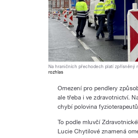
Na hraničních přechodech platí zpřísněný 
rozhlas
Omezení pro pendlery způsob
ale třeba i ve zdravotnictví.
chybí polovina fyzioterapeutů
To podle mluvčí Zdravotnick
Lucie Chytilové znamená omez