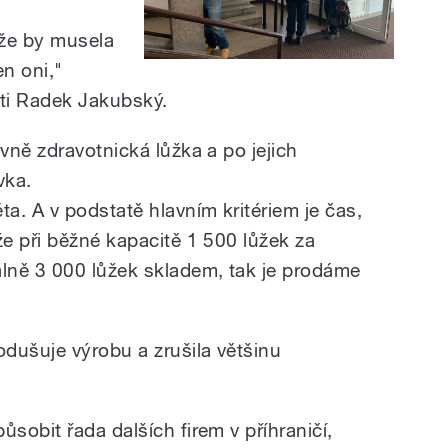
 že by musela
en oni,"
sti Radek Jakubský.
vně zdravotnická lůžka a po jejich
vka.
a. A v podstatě hlavním kritériem je čas,
e při běžné kapacitě 1 500 lůžek za
lně 3 000 lůžek skladem, tak je prodáme
dušuje výrobu a zrušila většinu
obit řada dalších firem v příhraničí,