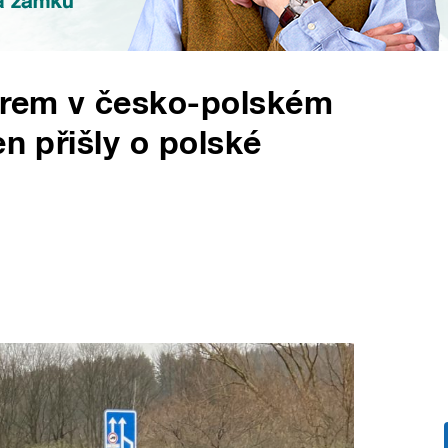
firem v česko-polském
en přišly o polské