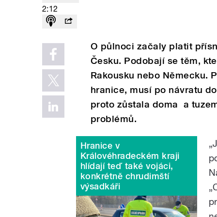
2:12
O půlnoci začaly platit pří
Česku. Podobají se těm, kte
Rakousku nebo Německu. Po
hranice, musí po návratu do 
proto zůstala doma a tuzem
problémů.
„
Hranice v
Královéhradeckém kraji
p
hlídají teď také vojáci,
N
konkrétně chrudimští
výsadkáři
„
p
n