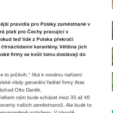
snější pravidla pro Poláky zaměstnané v
rá platí pro Čechy pracující v
kud teď lidé z Polska překročí
čtrnáctidenní karantény. Většina jich
ské firmy se kvůli tomu dostávají do
Je to průšvih," říká k novému nařízení
olské vlády generální ředitel firmy Atas
áchod Otto Daněk.
Celkem nám bude scházet mezi 35 až 40
rocenty našich zaměstnanců. Ale bude to
erovnoměrně rozloženo. V závodě