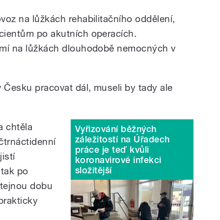
ovoz na lůžkách rehabilitačního oddělení,
acientům po akutních operacích.
tlumí na lůžkách dlouhodobě nemocných v
v Česku pracovat dál, museli by tady ale
 chtěla
Vyřizování běžných
záležitostí na Úřadech
čtrnáctidenní
práce je teď kvůli
istí
koronavirové infekci
složitější
 tak po
 stejnou dobu
prakticky