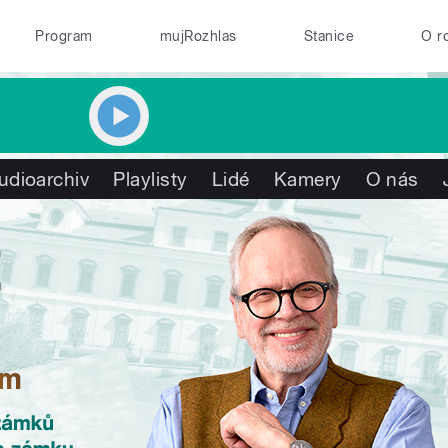
Program
mujRozhlas
Stanice
O r
udioarchiv
Playlisty
Lidé
Kamery
O nás