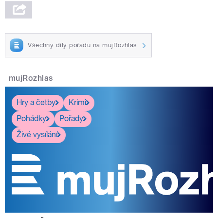
Všechny díly pořadu na mujRozhlas
mujRozhlas
Hry a četby
Krimi
Pohádky
Pořady
Živé vysílání