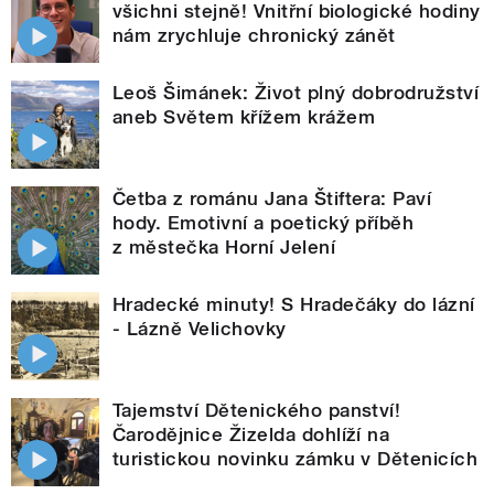
všichni stejně! Vnitřní biologické hodiny
nám zrychluje chronický zánět
Leoš Šimánek: Život plný dobrodružství
aneb Světem křížem krážem
Četba z románu Jana Štiftera: Paví
hody. Emotivní a poetický příběh
z městečka Horní Jelení
Hradecké minuty! S Hradečáky do lázní
- Lázně Velichovky
Tajemství Dětenického panství!
Čarodějnice Žizelda dohlíží na
turistickou novinku zámku v Dětenicích