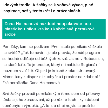
lidových tradic. A žačky se k voňavé výuce, plné
inspirace, sešly tentokrát i o prázdninách.
Dana Holmanová nazdobí neopakovatelnou
plastickou bílou krajkou každé své perníkové
srdce
Perníčky, kam se podívám. První stálá perníkářská škola
na světě? „Tak to nevím, je ale pravda, že náš program
se hodně odlišuje od běžných kurzů. Jsme v Robousích,
na staré faře. To je prostor, který mi nabídlo Regionální
muzeum v Jičíně. Objekt je krásně zrekonstruovaný.
Máme tady k dispozici kuchyňku i prostor na zdobení,“
říká perníkářka Dana Holmanová.
Své žačky provádí perníkářským řemeslem od přípravy
těsta a jeho zpracování, až po různé techniky zdobení
upečených výrobků. „A to, co chci nejvíc, a proč to