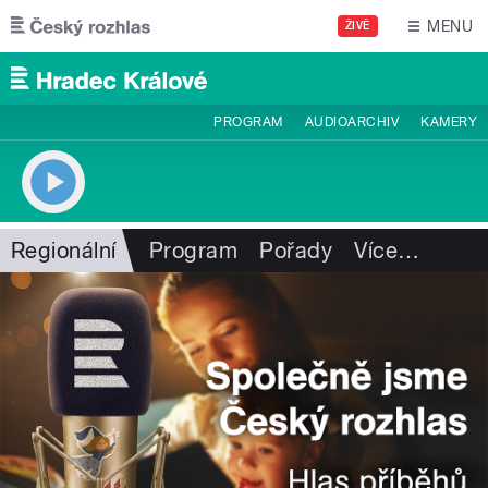
Přejít k hlavnímu obsahu
MENU
ŽIVĚ
PROGRAM
AUDIOARCHIV
KAMERY
Regionální
Program
Pořady
Více
…