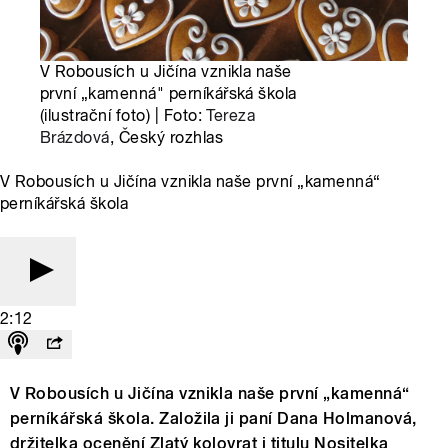
V Robousích u Jičína vznikla naše
první „kamenná" perníkářská škola
(ilustrační foto) | Foto:
Tereza
Brázdová
, Český rozhlas
V Robousích u Jičína vznikla naše první „kamenná“
perníkářská škola
2:12
V Robousích u Jičína vznikla naše první „kamenná“
perníkářská škola. Založila ji paní Dana Holmanová,
držitelka ocenění Zlatý kolovrat i titulu Nositelka