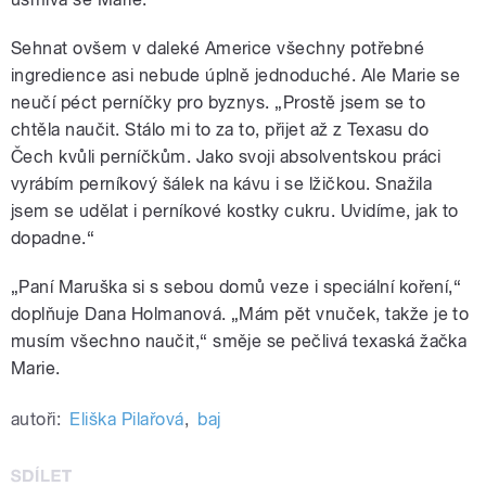
Sehnat ovšem v daleké Americe všechny potřebné
ingredience asi nebude úplně jednoduché. Ale Marie se
neučí péct perníčky pro byznys. „Prostě jsem se to
chtěla naučit. Stálo mi to za to, přijet až z Texasu do
Čech kvůli perníčkům. Jako svoji absolventskou práci
vyrábím perníkový šálek na kávu i se lžičkou. Snažila
jsem se udělat i perníkové kostky cukru. Uvidíme, jak to
dopadne.
“
„Paní Maruška si s sebou domů veze i speciální koření,
“
doplňuje Dana Holmanová. „Mám pět vnuček, takže je to
musím všechno naučit,
“
směje se pečlivá texaská žačka
Marie.
autoři:
Eliška Pilařová
,
baj