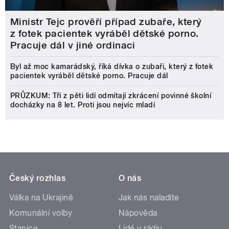
Ministr Tejc prověří případ zubaře, který
z fotek pacientek vyráběl dětské porno.
Pracuje dál v jiné ordinaci
Byl až moc kamarádský, říká dívka o zubaři, který z fotek
pacientek vyráběl dětské porno. Pracuje dál
PRŮZKUM: Tři z pěti lidí odmítají zkrácení povinné školní
docházky na 8 let. Proti jsou nejvíc mladí
Český rozhlas
O nás
Válka na Ukrajině
Jak nás naladíte
Komunální volby
Nápověda
Stanice
Lidé v rádiu