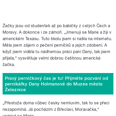
Žačky jsou od studentek až po babičky z celých Čech a
Moravy. A dokonce i ze zámoří. „Jmenuji se Marie a žiji v
americkém Texasu. Tuto školu jsem si našla na internetu.
Měla jsem zájem o pečení perníčků a jejich zdobení. A
když jsem viděla tu nádhernou práci paní Dany, tak jsem
přijela,
“
vysvětluje velmi dobrou češtinou americká
žačka.
Pravý perníčkový čas je tu! Přijměte pozvání od
perníkářky Dany Holmanové do Muzea města
Železnice
„Přestože doma vůbec česky nemluvím, tak to se přeci
nezapomíná. Já pocházím z Břeclavi, Moravačka,
“
usmívá se Marie.