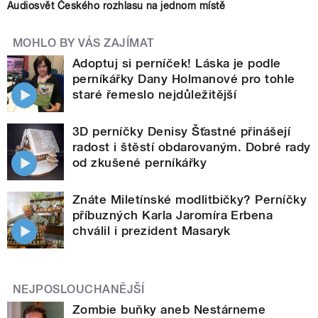
Audiosvět Českého rozhlasu na jednom místě
MOHLO BY VÁS ZAJÍMAT
Adoptuj si perníček! Láska je podle
perníkářky Dany Holmanové pro tohle
staré řemeslo nejdůležitější
3D perníčky Denisy Šťastné přinášejí
radost i štěstí obdarovaným. Dobré rady
od zkušené perníkářky
Znáte Miletínské modlitbičky? Perníčky
příbuzných Karla Jaromíra Erbena
chválil i prezident Masaryk
NEJPOSLOUCHANĚJŠÍ
Zombie buňky aneb Nestárneme