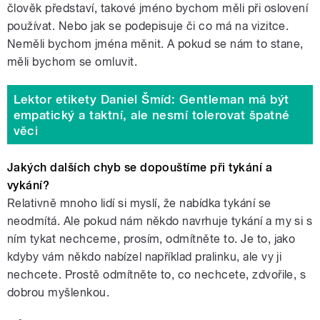
člověk představí, takové jméno bychom měli při oslovení
používat. Nebo jak se podepisuje či co má na vizitce.
Neměli bychom jména měnit. A pokud se nám to stane,
měli bychom se omluvit.
Lektor etikety Daniel Šmíd: Gentleman má být
empatický a taktní, ale nesmí tolerovat špatné
věci
Jakých dalších chyb se dopouštíme při tykání a
vykání?
Relativně mnoho lidí si myslí, že nabídka tykání se
neodmítá. Ale pokud nám někdo navrhuje tykání a my si s
ním tykat nechceme, prosím, odmítněte to. Je to, jako
kdyby vám někdo nabízel například pralinku, ale vy ji
nechcete. Prostě odmítněte to, co nechcete, zdvořile, s
dobrou myšlenkou.