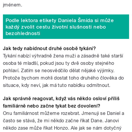
jménem.
Podle lektora etikety Daniela Šmída si může
každý zvolit cestu životní slušnosti nebo
bezohlednosti
Jak tedy nabídnout druhé osobě tykání?
Tykání nabízí výhradně žena muži a zásadně také starší
osoba té mladší, pokud jsou ty dvě osoby stejného
pohlaví. Zatím se neosvědčilo dělat nějaké výjimky.
Protože bychom mohli dostat toho druhého člověka do
situace, kdy neví, jak má tuto nabídku odmítnout.
Jak správně reagovat, když vás někdo osloví příliš
familiárně nebo začne tykat bez dovolení?
Onu familiárnost můžeme rozebrat. Jmenuji se Daniel a
často se stává, že mi někdo začne říkat Dane. Janovi
někdo zase může říkat Honzo. Ale jak se nám dotyčný