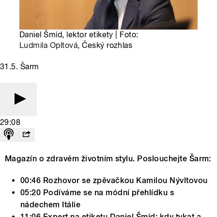
Daniel Šmíd, lektor etikety | Foto:
Ludmila Opltová
, Český rozhlas
31.5. Šarm
29:08
Magazín o zdravém životním stylu. Poslouchejte Šarm:
00:46 Rozhovor se zpěvačkou Kamilou Nývltovou
05:20 Podíváme se na módní přehlídku s
nádechem Itálie
11:06 Expert na etiketu Daniel Šmíd: kdy tykat a