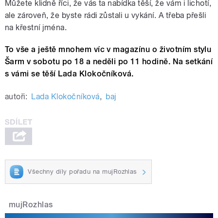
Můžete klidně říci, že vás ta nabídka těší, že vám i lichotí,
ale zároveň, že byste rádi zůstali u vykání. A třeba přešli
na křestní jména.
To vše a ještě mnohem víc v magazínu o životním stylu
Šarm v sobotu po 18 a neděli po 11 hodině. Na setkání
s vámi se těší Lada Klokočníková.
autoři:
Lada Klokočníková
,
baj
Všechny díly pořadu na mujRozhlas
mujRozhlas