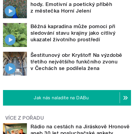
hody. Emotivní a poetický příběh
z městečka Horní Jelení
Běžná kapradina může pomoci při
sledování stavu krajiny jako citlivý
ukazatel životního prostředí
Šestitunový obr Kryštof! Na výzdobě
třetího největšího funkčního zvonu
v Čechách se podílela žena
Jak nás naladíte na DABu
VÍCE Z POŘADU
Rádio na cestách na Jiráskově Hronově
aneb 30 let posluchačské ankety