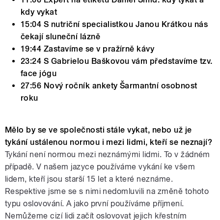
kdy vykat
15:04 S nutriční specialistkou Janou Krátkou nás
čekají sluneční lázně
19:44 Zastavíme se v pražírně kávy
23:24 S Gabrielou Baškovou vám představíme tzv.
face jógu
27:56 Nový ročník ankety Šarmantní osobnost
roku
Mělo by se ve společnosti stále vykat, nebo už je
tykání ustálenou normou i mezi lidmi, kteří se neznají?
Tykání není normou mezi neznámými lidmi. To v žádném
případě. V našem jazyce používáme vykání ke všem
lidem, kteří jsou starší 15 let a které neznáme.
Respektive jsme se s nimi nedomluvili na změně tohoto
typu oslovování. A jako první používáme příjmení.
Nemůžeme cizí lidi začít oslovovat jejich křestním