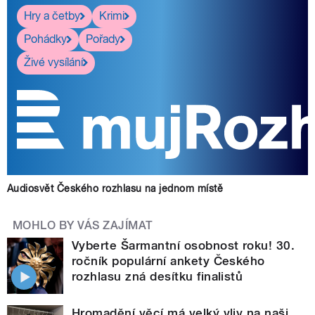
Hry a četby
Krimi
Pohádky
Pořady
Živé vysílání
Audiosvět Českého rozhlasu na jednom místě
MOHLO BY VÁS ZAJÍMAT
Vyberte Šarmantní osobnost roku! 30.
ročník populární ankety Českého
rozhlasu zná desítku finalistů
Hromadění věcí má velký vliv na naši