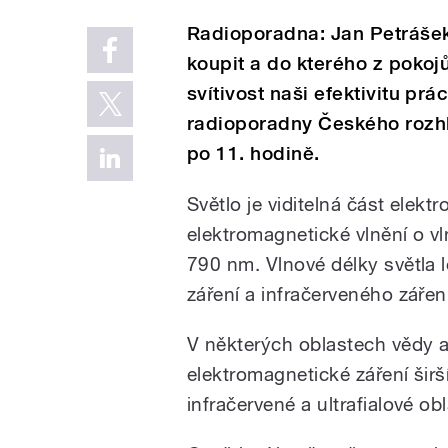
Radioporadna: Jan Petrášek -
koupit a do kterého z pokojů
svítivost naši efektivitu p
radioporadny Českého rozh
po 11. hodině.
Světlo je viditelná část elek
elektromagnetické vlnění o v
790 nm. Vlnové délky světla l
záření a infračerveného zářen
V některých oblastech vědy 
elektromagnetické záření šir
infračervené a ultrafialové obl