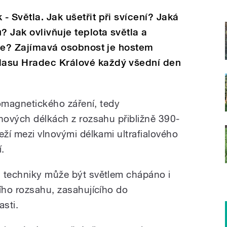
 Světla. Jak ušetřit při svícení? Jaká
? Jak ovlivňuje teplota světla a
ráce? Zajímavá osobnost je hostem
lasu Hradec Králové každý všední den
tromagnetického záření, tedy
lnových délkách z rozsahu přibližně 390-
eží mezi vlnovými délkami ultrafialového
í.
a techniky může být světlem chápáno i
šího rozsahu, zasahujícího do
asti.