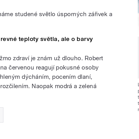
jímáme studené světlo úsporných zářivek a
revné teploty světla, ale o barvy
ažmo zdraví je znám už dlouho. Robert
že na červenou reagují pokusné osoby
chleným dýcháním, pocením dlaní,
 rozčilením. Naopak modrá a zelená