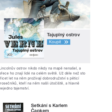
Tajuplný ostrov
Koupit
Lincolnův ostrov nikdo nikdy na mapě nenašel, a
přece ho znají lidé na celém světě. Už déle než sto
třicet let na něm prožívají dobrodružství s pěticí
trosečníků, kteří na něm našli útočiště, a hlavně
nejedno tajemství.
Setkání s Karlem
Čapkem