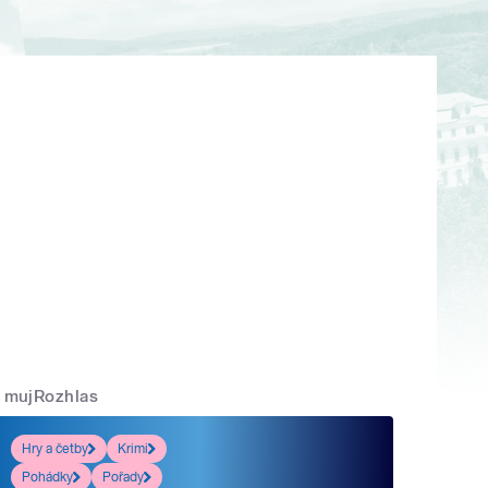
mujRozhlas
Hry a četby
Krimi
Pohádky
Pořady