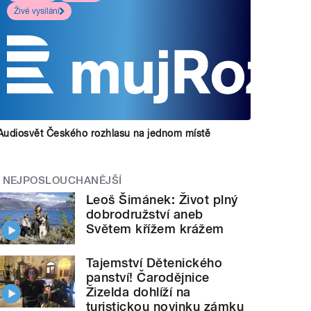
Živé vysílání
Audiosvět Českého rozhlasu na jednom místě
NEJPOSLOUCHANĚJŠÍ
Leoš Šimánek: Život plný
dobrodružství aneb
Světem křížem krážem
Tajemství Dětenického
panství! Čarodějnice
Žizelda dohlíží na
turistickou novinku zámku