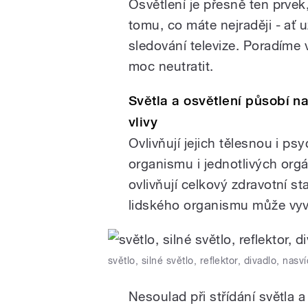
Osvětlení je přesně ten prve
tomu, co máte nejraději - ať u
sledování televize. Poradíme 
moc neutratit.
Světla a osvětlení působí n
vlivy
Ovlivňují jejich tělesnou i p
organismu i jednotlivých or
ovlivňují celkový zdravotní s
lidského organismu může vyvo
světlo, silné světlo, reflektor, divadlo, nasv
Nesoulad při střídání světla