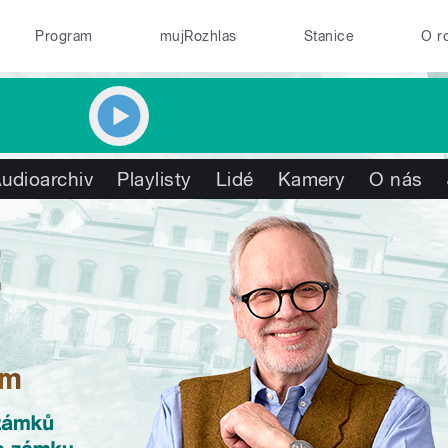
Program
mujRozhlas
Stanice
O r
udioarchiv
Playlisty
Lidé
Kamery
O nás