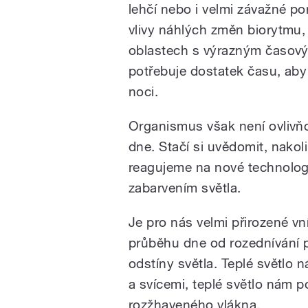
lehčí nebo i velmi závažné p
vlivy náhlých změn biorytmu,
oblastech s výrazným časov
potřebuje dostatek času, aby
noci.
Organismus však není ovlivň
dne. Stačí si uvědomit, nakol
reagujeme na nové technologi
zabarvením světla.
Je pro nás velmi přirozené v
průběhu dne od rozednívání 
odstíny světla. Teplé světlo 
a svícemi, teplé světlo nám p
rozžhaveného vlákna.