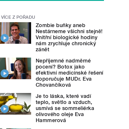
VÍCE Z POŘADU
Zombie buňky aneb
Nestárneme všichni stejně!
Vnitřní biologické hodiny
nám zrychluje chronický
zánět
Nepříjemné nadměrné
pocení? Botox jako
efektivní medicínské řešení
doporučuje MUDr. Eva
Chovančíková
Je to láska, které vadí
teplo, světlo a vzduch,
usmívá se sommeliérka
olivového oleje Eva
Hammerová