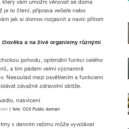
k, který vám umožní věnovat se doma
ž je to čtení, příprava večeře nebo
vám jak si domov rozjasnit a navíc přitom
a člověka a na živé organismy různými
sychickou pohodu, optimální funkci celého
gánů, a tím pádem velmi významně
tav. Nesoulad mezi osvětlením a funkcemi
lávat závažné zdravotní obtíže.
ícení
|
foto: CC0 Public domain
 a tmy v denním režimu může vyvolávat