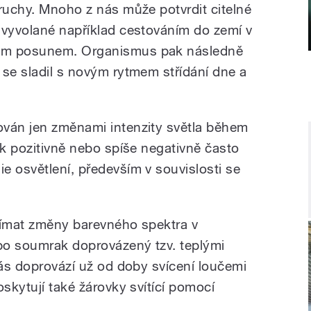
oruchy. Mnoho z nás může potvrdit citelné
 vyvolané například cestováním do zemí v
ým posunem. Organismus pak následně
 se sladil s novým rytmem střídání dne a
ován jen změnami intenzity světla během
ik pozitivně nebo spíše negativně často
e osvětlení, především v souvislosti se
nímat změny barevného spektra v
po soumrak doprovázený tzv. teplými
nás doprovází už od doby svícení loučemi
oskytují také žárovky svítící pomocí