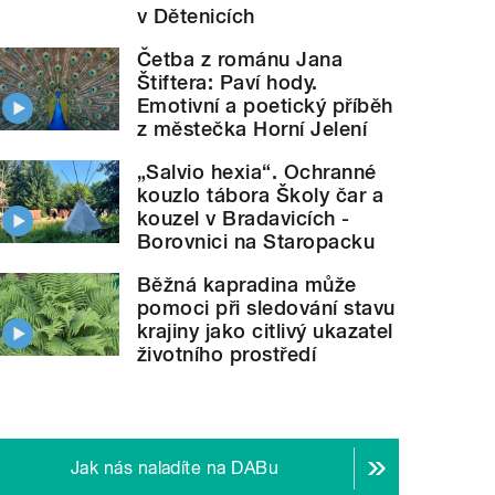
v Dětenicích
Četba z románu Jana
Štiftera: Paví hody.
Emotivní a poetický příběh
z městečka Horní Jelení
„Salvio hexia“. Ochranné
kouzlo tábora Školy čar a
kouzel v Bradavicích -
Borovnici na Staropacku
Běžná kapradina může
pomoci při sledování stavu
krajiny jako citlivý ukazatel
životního prostředí
Jak nás naladíte na DABu