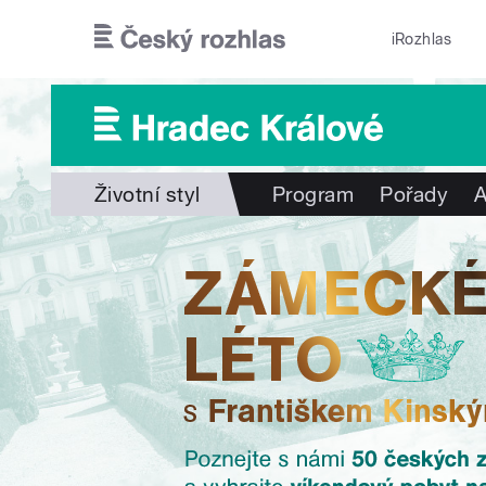
Přejít k hlavnímu obsahu
iRozhlas
Životní styl
Program
Pořady
A