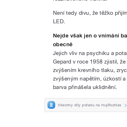
Není tedy divu, že těžko při
LED.
Nejde však jen o vnímání ba
obecně
Jejich vliv na psychiku a pot
Gepard v roce 1958 zjistil, 
zvýšením krevního tlaku, zry
zvýšeným napětím, úzkostí a
barva přinášela uklidnění.
Všechny díly pořadu na mujRozhlas