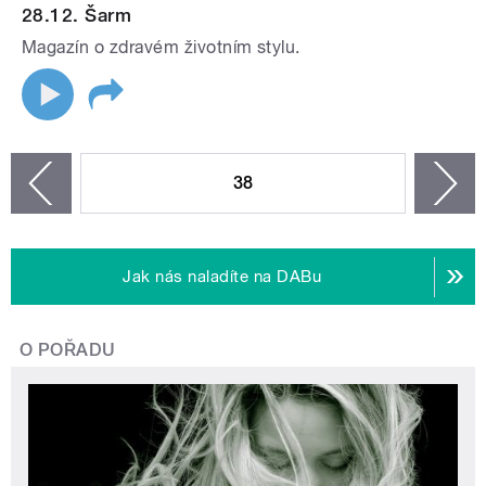
28.12. Šarm
Magazín o zdravém životním stylu.
STRÁNKY
38
n
zí
Jak nás naladíte na DABu
O POŘADU