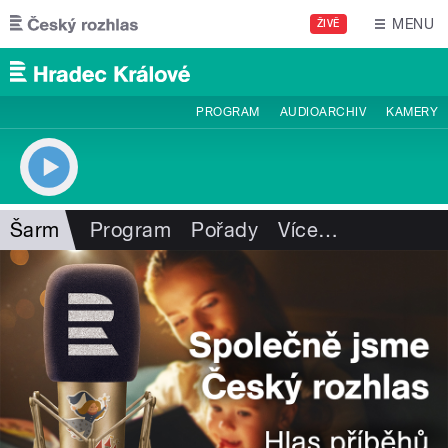
Přejít k hlavnímu obsahu
MENU
ŽIVĚ
PROGRAM
AUDIOARCHIV
KAMERY
Šarm
Program
Pořady
Více
…